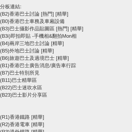
分板連結:
(B2)香港巴士討論
[熱門]
[精華]
(B0)香港巴士車務及車廂設備
(B3)巴士攝影作品貼圖區
[熱門]
[精華]
(B3i)即拍即貼 -手機相&翻拍Mon相
(B4)兩岸三地巴士討論
[精華]
(B5)外地巴士討論
[精華]
(B6)旅遊巴士及過境巴士
[精華]
(B1)香港巴士廣告消息/廣告車行踪
(B7)巴士特別所見
(B11)巴士精華區
(B22)巴士迷吹水區
(B23)巴士影片分享區
(R1)香港鐵路
[精華]
(R2)香港電車
[精華]
(R3)港外鐵路
[精華]