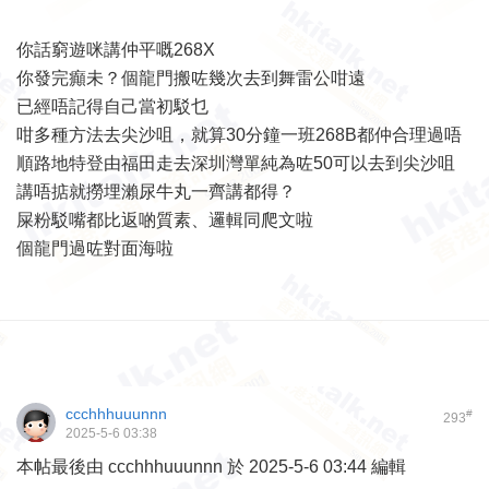
你話窮遊咪講仲平嘅268X
你發完癲未？個龍門搬咗幾次去到舞雷公咁遠
已經唔記得自己當初駁乜
咁多種方法去尖沙咀，就算30分鐘一班268B都仲合理過唔
順路地特登由福田走去深圳灣單純為咗50可以去到尖沙咀
講唔掂就撈埋瀨尿牛丸一齊講都得？
屎粉駁嘴都比返啲質素、邏輯同爬文啦
個龍門過咗對面海啦
ccchhhuuunnn
#
293
2025-5-6 03:38
本帖最後由 ccchhhuuunnn 於 2025-5-6 03:44 編輯