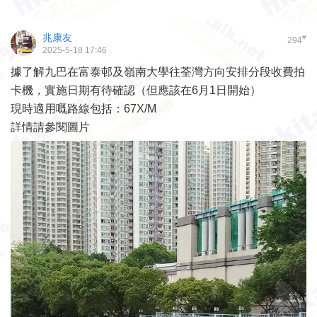
兆康友
#
294
2025-5-18 17:46
據了解九巴在富泰邨及嶺南大學往荃灣方向安排分段收費拍
卡機，實施日期有待確認（但應該在6月1日開始）
現時適用嘅路線包括：67X/M
詳情請參閱圖片