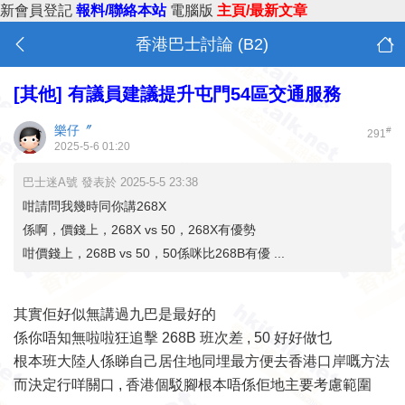
新會員登記
報料/聯絡本站
電腦版
主頁/最新文章
香港巴士討論 (B2)
[其他]
有議員建議提升屯門54區交通服務
樂仔〞
#
291
2025-5-6 01:20
巴士迷A號 發表於 2025-5-5 23:38
咁請問我幾時同你講268X
係啊，價錢上，268X vs 50，268X有優勢
咁價錢上，268B vs 50，50係咪比268B有優 ...
其實佢好似無講過九巴是最好的
係你唔知無啦啦狂追擊 268B 班次差 , 50 好好做乜
根本班大陸人係睇自己居住地同埋最方便去香港口岸嘅方法
而決定行咩關口 , 香港個駁腳根本唔係佢地主要考慮範圍