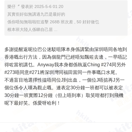
樂仔〞 發表於 2025-5-6 01:20
其實佢好似無講過九巴是最好的
係你唔知無啦啦狂追擊 268B 班次差 , 50 好好做乜
根本班大陸人係睇自己居 ...
多謝提醒返呢位巴公迷駁咀隊本身係講緊由深圳唔同各地到
香港嘅出行方法，因為個龍門已經唔知飄咗去邊，一早唔記
得咗當初講乜。Anyway我本身都係執返Ching #274同另外
#273唔同意#271將深圳灣同福田當同一件事嘅口水尾。
不過盲目地選擇性揾唔同位J到出血，一個位J唔掂再J另一
個位係令人嘆為觀止嘅。連表定30分鐘一班都可以被表定
30分鐘一班實際12分鐘（但上唔到車）取笑咁都打到飛機
呢下最好笑。係愛呀哈利！