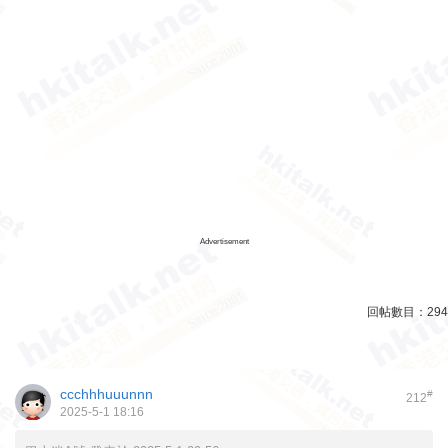
Advertisement
回帖數目：
294
ccchhhuuunnn
#
212
2025-5-1 18:16