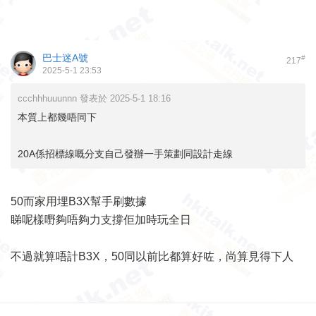
巴士迷A號
#
217
2025-5-1 23:53
ccchhhuuunnn 發表於 2025-5-1 18:16
本質上都幾唔同下
20A係招標線嘅分支自己發辦一手策劃同設計走線
50而家用埋B3X幫手刷數據
睇呢樣嘢夠唔夠力支撐佢加時玩全日
不過就算唔計B3X，50同以前比都算好咗，尚算見得下人