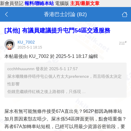
新會員登記
報料/聯絡本站
電腦版
主頁/最新文章
香港巴士討論 (B2)
[其他]
有議員建議提升屯門54區交通服務
KU_7002
#
211
2025-5-1 18:15
本帖最後由 KU_7002 於 2025-5-1 18:17 編輯
ccchhhuuunnn 發表於 2025-5-1 17:57
屎水嗰幾條停唔停屯公個人冇太大preference，而且唔係太決定
性影響
佢鍾意繼續停紅橋之後上路都得，只係現 ...
屎水有無可能無條件接受67A直出先？962P都因為轉車站
加月票因素頹左唔少。屎水係54區牌面更弱，點會唔重傷？
再者67A加轉車站短棍，已經可以用最少資源谷密前段，要