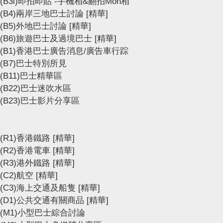
(B3i)即拍即貼 -手機相&翻拍Mon相
(B4)兩岸三地巴士討論
[精華]
(B5)外地巴士討論
[精華]
(B6)旅遊巴士及過境巴士
[精華]
(B1)香港巴士廣告消息/廣告車行踪
(B7)巴士特別所見
(B11)巴士精華區
(B22)巴士迷吹水區
(B23)巴士影片分享區
(R1)香港鐵路
[精華]
(R2)香港電車
[精華]
(R3)港外鐵路
[精華]
(C2)航空
[精華]
(C3)海上交通及船隻
[精華]
(D1)公共交通有關商品
[精華]
(M1)小型巴士綜合討論