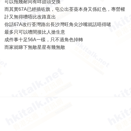
可以拖幾耐同有咩甜頭交換
而其實67A已經插咗旗，屯公出荃葵本身又係紅色，專營權
計又無得嘈唔比改路直出
你話67A改行荃灣路出長沙灣旺角尖沙嘴就話唔得啫
最多只可以嘈間接比人搶生意
成件事十足56A一樣，只不過角色掉轉
而家就睇下無敵星星有幾無敵