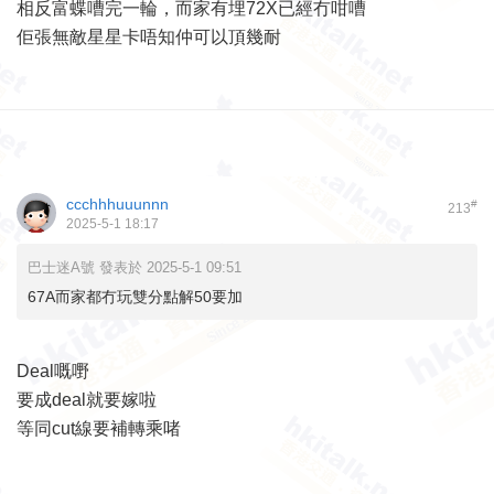
相反富蝶嘈完一輪，而家有埋72X已經冇咁嘈
佢張無敵星星卡唔知仲可以頂幾耐
ccchhhuuunnn
#
213
2025-5-1 18:17
巴士迷A號 發表於 2025-5-1 09:51
67A而家都冇玩雙分點解50要加
Deal嘅嘢
要成deal就要嫁啦
等同cut線要補轉乘啫