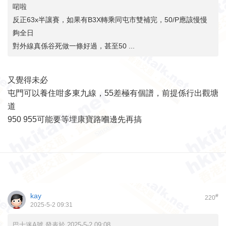
啱啦
反正63x半讓賽，如果有B3X轉乘同屯市雙補完，50/P應該慢慢
夠全日
對外線真係谷死做一條好過，甚至50 ...
又覺得未必
屯門可以養住咁多東九線，55差極有個譜，前提係行出觀塘
道
950 955可能要等埋康寶路嗰邊先再搞
kay
#
220
2025-5-2 09:31
巴士迷A號 發表於 2025-5-2 09:08