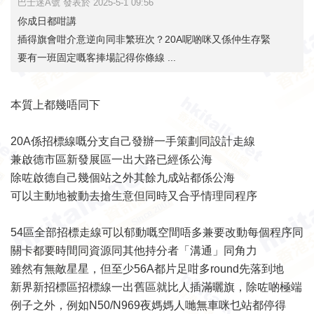
巴士迷A號 發表於 2025-5-1 09:56
你成日都咁講
插得旗會咁介意逆向同非繁班次？20A呢啲咪又係仲生存緊
要有一班固定嘅客捧場記得你條線 ...
本質上都幾唔同下
20A係招標線嘅分支自己發辦一手策劃同設計走線
兼啟德市區新發展區一出大路已經係公海
除咗啟德自己幾個站之外其餘九成站都係公海
可以主動地被動去搶生意但同時又合乎情理同程序
54區全部招標走線可以郁動嘅空間唔多兼要改動每個程序同
關卡都要時間同資源同其他持分者「溝通」同角力
雖然有無敵星星，但至少56A都片足咁多round先落到地
新界新招標區招標線一出舊區就比人插滿曬旗，除咗啲極端
例子之外，例如N50/N969夜媽媽人哋無車咪乜站都停得