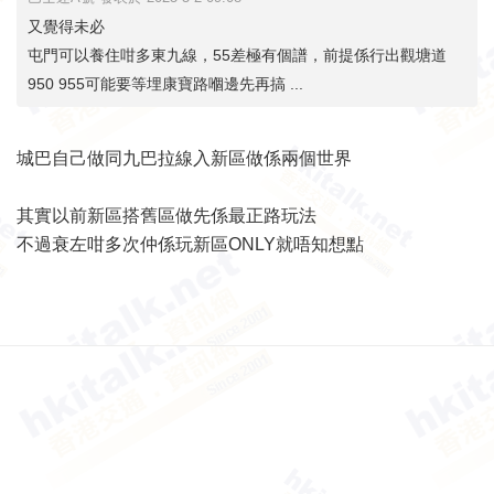
又覺得未必
屯門可以養住咁多東九線，55差極有個譜，前提係行出觀塘道
950 955可能要等埋康寶路嗰邊先再搞 ...
城巴自己做同九巴拉線入新區做係兩個世界
其實以前新區搭舊區做先係最正路玩法
不過衰左咁多次仲係玩新區ONLY就唔知想點