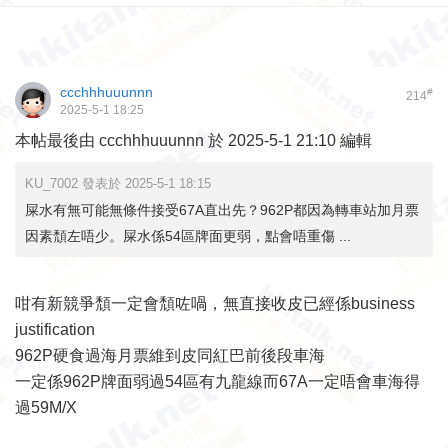
ccchhhuuunnn
#
214
2025-5-1 18:25
本帖最後由 ccchhhuuunnn 於 2025-5-1 21:10 編輯
KU_7002 發表於 2025-5-1 18:15
屎水有無可能無條件接受67A直出先？962P都因為轉車站加月票
因素頹左唔少。屎水係54區牌面更弱，點會唔重傷 ...
咁有新競爭頹一定會頹咗喎，無直接收皮已經係business
justification
962P硬食過海月票維到皮同紅巴前後段車海
一定係962P牌面弱過54區有九龍線而67A一定唔會車海得
過59M/X