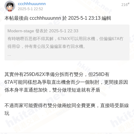
ccchhhuuunnn
#
216
2025-5-1 22:52
本帖最後由 ccchhhuuunnn 於 2025-5-1 23:13 編輯
Modern-stage 發表於 2025-5-1 22:33
有時啲嘢百思都不得其解，67M/X可以用回水機，但偏偏67A冇
得用😛，仲有青公段又偏偏富泰冇回水機。
...
其實仲有259D/62X準備分拆而冇雙分，但258D有
67A可能同樣想為爭取直出機會而少一個制肘，更間接原因
係本身半直通想加快，雙分做埋短途就有矛盾
不過而家可能覺得冇雙分做兩蚊同全費更爽，直接唔受新線
玩