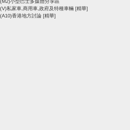
(M2)小型巴士多媒體分享區
(V)私家車,商用車,政府及特種車輛
[精華]
(A10)香港地方討論
[精華]