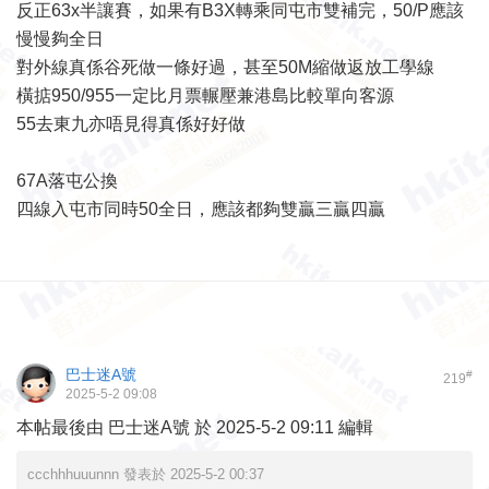
反正63x半讓賽，如果有B3X轉乘同屯市雙補完，50/P應該
慢慢夠全日
對外線真係谷死做一條好過，甚至50M縮做返放工學線
橫掂950/955一定比月票輾壓兼港島比較單向客源
55去東九亦唔見得真係好好做
67A落屯公換
四線入屯市同時50全日，應該都夠雙贏三贏四贏
巴士迷A號
#
219
2025-5-2 09:08
本帖最後由 巴士迷A號 於 2025-5-2 09:11 編輯
ccchhhuuunnn 發表於 2025-5-2 00:37