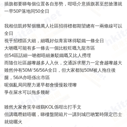
插旗都要睇每個位置各自形勢，咁唔介意插旗甚至想搶灘就
一早50P落地同50全日
我相信凱婷幫個幾萬人社區招得標都期望總有一兩條線可以
全日
視乎招標區大細，細嘅好似青富咪得駁鐵一條全日
大啲嘅可能有多一條去一個比較旺嘅九龍市區
但54區話細一啲都唔細兼駁鐵嘅又比人撈埋
而隨住社區越嚟越多人入伙，交通訴求壓力一定會越嚟越大
雖然仲有50M/ 56/56A全日，但大家都知50M被人拖住後
腿，56/A亦唔係出市區
呢個亂局同壓力遲早都會慢慢殺埋嚟
爭在屎水可以拖多幾耐
雖然大家會笑辛雄鷄KOL係咁出打手文
但講嘅嘢錯唔曬，睇樓盤開箱片一講到城巴啲繁時限定巴士
就熄曬火