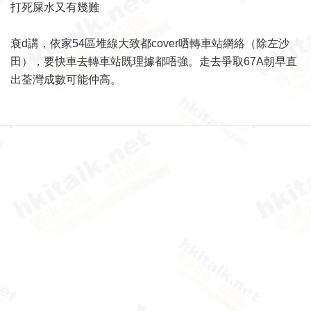
打死屎水又有幾難
衰d講，依家54區堆線大致都cover哂轉車站網絡（除左沙
田），要快車去轉車站既理據都唔強。走去爭取67A朝早直
出荃灣成數可能仲高。