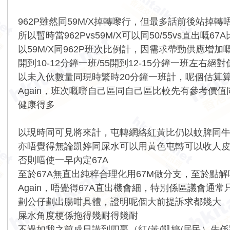
962P雖然同59M/X掉轉嚟行，但最多話前後站掉轉
所以暫時當962Pvs59M/X可以同50/55vs直出嘅67
以59M/X同962P班次比例計，因需求帶動供應增加
開到10-12分鐘一班/55開到12-15分鐘一班左右絕
以未入伙數量同現時繁時20分鐘一班計，呢個估算
Again，班次嘅嘢自己區同自己區比較先有參考價值
健康得多
以現時同可見將來計，屯轉網絡紅黃比仍以蚊脾同
亦唔覺得無論凱婷同屎水可以用黃色屯轉可以收人
否則唔使一早內定67A
至於67A無直出純粹合理化用67M做分支，至於點解
Again，唔覺得67A直出機會細，特別係區議會通
劃公仔劃出腸咁具體，證明呢個大前提訴求都幾大
屎水角度梗係拖得幾耐得幾耐
不過如我之前成日講到四贏（紅/黃/凱婷/居民）先