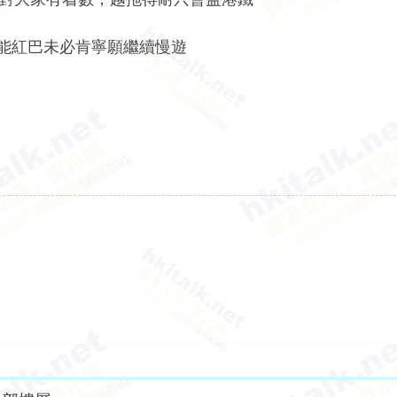
嚟
轉可能紅巴未必肯寧願繼續慢遊