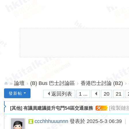
»
論壇
›
(B) Bus 巴士討論區
›
香港巴士討論 (B2)
›
hk
發新帖
返回列表
1 ...
20
21
ita
火...
[複製鏈接
[其他]
有議員建議提升屯門54區交通服務
lk.
ne
ccchhhuuunnn
發表於 2025-5-3 06:39
|
t