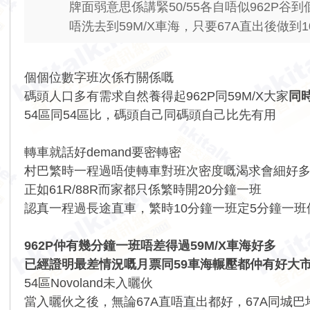
牌面弱意思係講緊50/55各自唔似962P谷
唔洗去到59M/X車海，只要67A直出後做到10
個個位數字班次係冇關係嘅
碼頭人口多有需求自然養得起962P同59M/X大家
同
54區同54區比，碼頭自己同碼頭自己比先有用
轉車就話好demand要密轉密
村巴繁時一程過唔使轉車對班次密度嘅渴求會細好
正如61R/88R而家都只係繁時開20分鐘一班
認真一程過長途直車，繁時10分鐘一班定5分鐘一
962P仲有幾分鐘一班唔差得過59M/X車海好多
已經證明最差情況嘅月票同59車海輾壓都仲有好大
54區Novoland未入曬伙
當入曬伙之後，無論67A直唔直出都好，67A同城巴