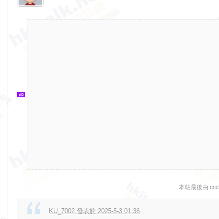
香
港
交
通
資
訊
網
本帖最後由 ccchh
KU_7002 發表於 2025-5-3 01:36