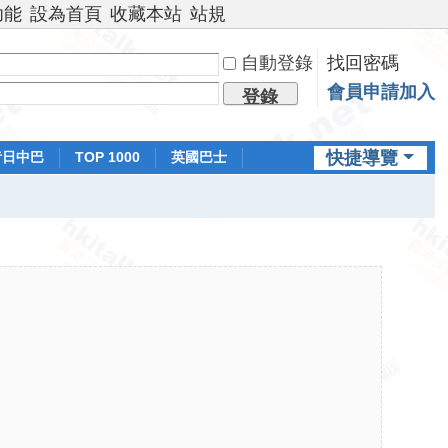
功能
設為首頁
收藏本站
站規
自動登錄
找回密碼
會員申請加入
登錄
快捷導覽
昔日中巴
TOP 1000
英國巴士
排行榜
日本鐵路