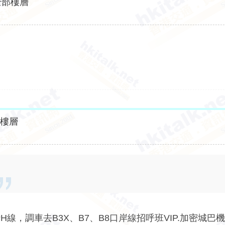
全部樓層
部樓層
，調車去B3X、B7、B8口岸線招呼班VIP.加密城巴