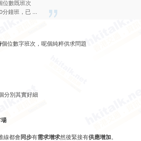
到個位數既班次
分鐘班，已 ...
時
個位數字班次，呢個純粹供求問題
多
班個分別其實好細
市場
堆線都會
同步
有
需求增求
然後緊接有
供應增加
。