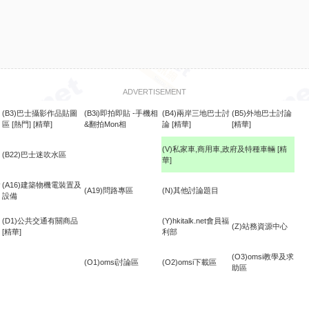
ADVERTISEMENT
(B3)巴士攝影作品貼圖
(B3i)即拍即貼 -手機相
(B4)兩岸三地巴士討
(B5)外地巴士討論
區
[熱門]
[精華]
&翻拍Mon相
論
[精華]
[精華]
(V)私家車,商用車,政府及特種車輛
[精
(B22)巴士迷吹水區
華]
食
(A16)建築物機電裝置及
(A19)問路專區
(N)其他討論題目
設備
(D1)公共交通有關商品
(Y)hkitalk.net會員福
(Z)站務資源中心
[精華]
利部
(O3)omsi教學及求
(O1)omsi討論區
(O2)omsi下載區
助區