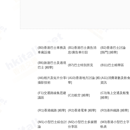
(B0)香港巴士車務及
(B1)香港巴士廣告消
(B2)香港巴士討論
車廂設備
息/廣告車行踪
[熱門]
[精華]
(B6)旅遊巴士及過境
(B7)巴士特別所見
(B11)巴士精華區
巴士
[精華]
(A6)相片及短片分享/
(A10)香港地方討論
[精
(A11)消費著數及飲
攝影技術
華]
資訊
(F1)交通路線集思建
(C3)海上交通及船隻
(C2)航空
[精華]
議區
[精華]
(R1)香港鐵路
[精華]
(R2)香港電車
[精華]
(R3)港外鐵路
[精華]
(M1)小型巴士綜合討
(M2)小型巴士多媒體
(M3)香港小型巴士字
論
分享區
軌表