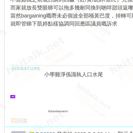
而家就放長雙眼睇可以拖多幾耐同換到啲咩甜頭返
當然bargaining嘅嘢未必個波全部喺黃巴度，掉
就即管睇下凱婷點樣協調同回應區議員嘅訴求
小學雞淨係識執人口水尾
Advertisement
回復