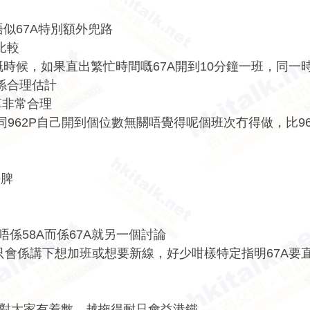
唔似67A特別額外兜路
A比較
嘅時候，如果直出繁忙時間嘅67A開到10分鐘一班，同一時段
對係合理估計
算非常合理
同962P自己開到個位數無關唔覺得呢個班次冇得做，比96
牛脾
皮
唔係58A而係67A就另一個討論
常只會係講下想加班或想要新線，好少咁樣特定指明67A要
係對大家有着數，越拖得耐只會益港鐵