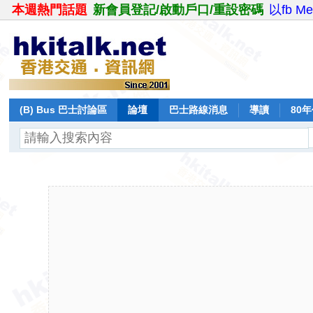
本週熱門話題
新會員登記/啟動戶口/重設密碼
以fb M
(B) Bus 巴士討論區
論壇
巴士路線消息
導讀
80
飛行報告
日誌
保留巴士
分享
記錄