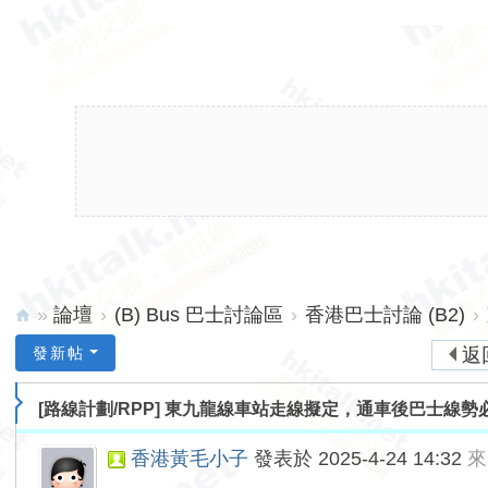
»
論壇
›
(B) Bus 巴士討論區
›
香港巴士討論 (B2)
›
hk
發新帖
返
ita
[路線計劃/RPP]
東九龍線車站走線擬定，通車後巴士線勢
lk.
ne
香港黃毛小子
發表於 2025-4-24 14:32
來
t