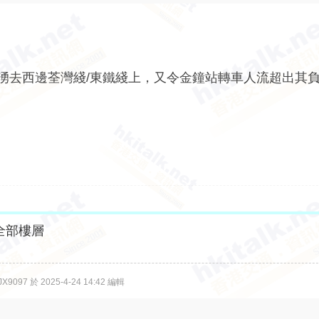
時湧去西邊荃灣綫/東鐵綫上，又令金鐘站轉車人流超出其
全部樓層
9097 於 2025-4-24 14:42 編輯