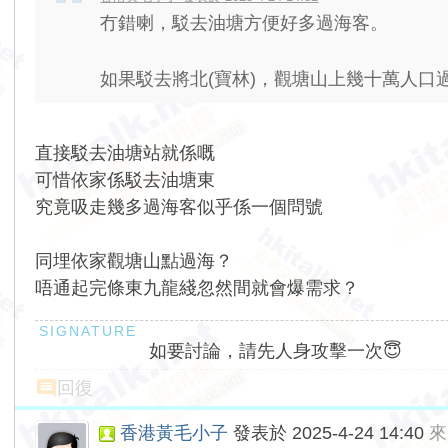
冇錯喇，駁去油塘方便好多過海客。
如果駁去將北(寶林)，觀塘山上幾十萬人口過海
直接駁去油塘站就係嘅
可惜依家係駁去油塘東
究竟吸走幾多過海客似乎係一個問號
同埋依家觀塘山點過海？
唔通起完條東九龍綫忽然間就會爆需求？
如要討論，請先人身攻擊一次😇
回復
香港黃毛小子
發表於 2025-4-24 14:40
來