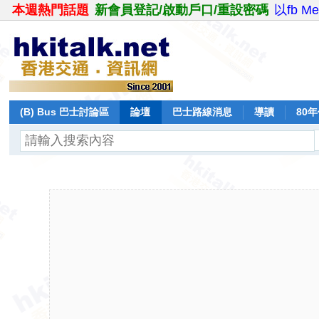
本週熱門話題
新會員登記/啟動戶口/重設密碼
以fb M
(B) Bus 巴士討論區
論壇
巴士路線消息
導讀
80
飛行報告
日誌
保留巴士
分享
記錄