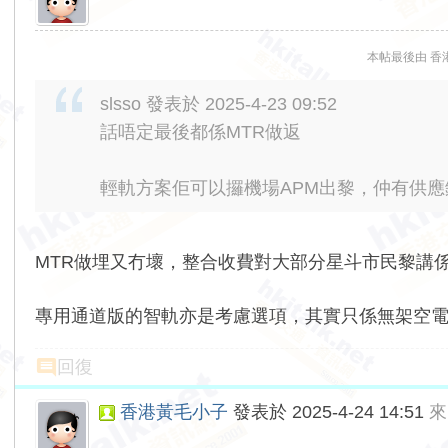
本帖最後由 香港黃
slsso 發表於 2025-4-23 09:52
話唔定最後都係MTR做返
輕軌方案佢可以攞機場APM出黎，仲有供
MTR做埋又冇壞，整合收費對大部分星斗市民黎講
專用通道版的智軌亦是考慮選項，其實只係無架空
回復
香港黃毛小子
發表於 2025-4-24 14:51
來