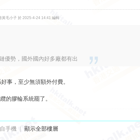
毛小子 於 2025-4-24 14:41 編輯
應鏈優勢，國外國內好多廠都有出
係好事，至少無須額外付費。
電纜的膠輪系統罷了。
自手機
|
顯示全部樓層