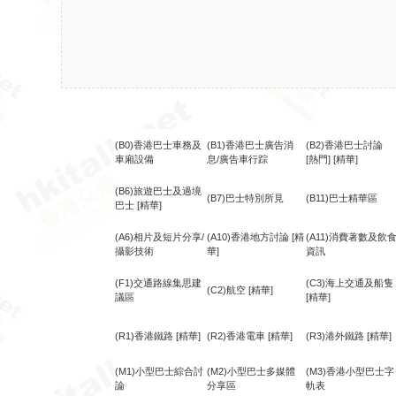
(B0)香港巴士車務及
(B1)香港巴士廣告消
(B2)香港巴士討論
車廂設備
息/廣告車行踪
[熱門]
[精華]
(B6)旅遊巴士及過境
(B7)巴士特別所見
(B11)巴士精華區
巴士
[精華]
(A6)相片及短片分享/
(A10)香港地方討論
[精
(A11)消費著數及飲
攝影技術
華]
資訊
(F1)交通路線集思建
(C3)海上交通及船隻
(C2)航空
[精華]
議區
[精華]
(R1)香港鐵路
[精華]
(R2)香港電車
[精華]
(R3)港外鐵路
[精華]
(M1)小型巴士綜合討
(M2)小型巴士多媒體
(M3)香港小型巴士字
論
分享區
軌表