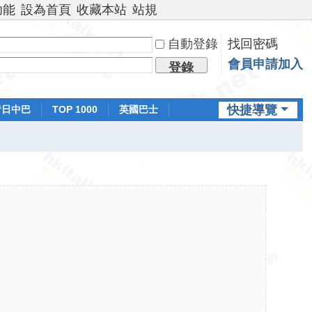
功能
設為首頁
收藏本站
站規
自動登錄
找回密碼
會員申請加入
登錄
快捷導覽
昔日中巴
TOP 1000
英國巴士
排行榜
日本鐵路