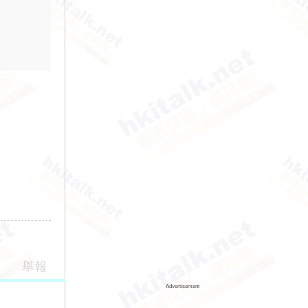
舉報
Advertisement