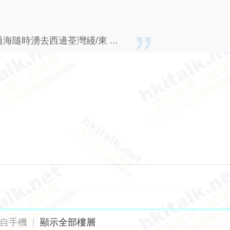
隨時湧去西邊荃灣綫/東 ...
自手機
|
顯示全部樓層