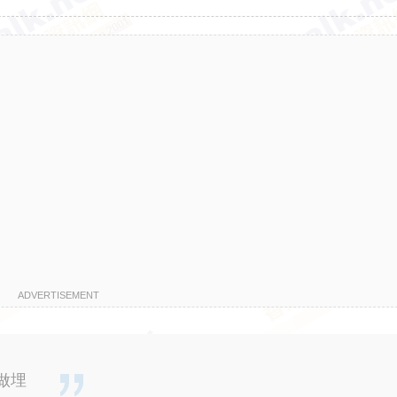
ADVERTISEMENT
做埋