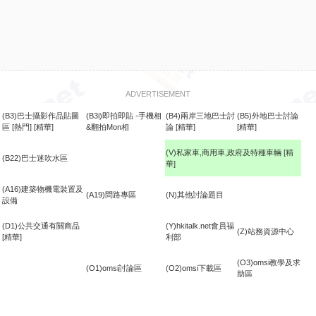
ADVERTISEMENT
(B3)巴士攝影作品貼圖
(B3i)即拍即貼 -手機相
(B4)兩岸三地巴士討
(B5)外地巴士討論
區
[熱門]
[精華]
&翻拍Mon相
論
[精華]
[精華]
(V)私家車,商用車,政府及特種車輛
[精
(B22)巴士迷吹水區
華]
食
(A16)建築物機電裝置及
(A19)問路專區
(N)其他討論題目
設備
(D1)公共交通有關商品
(Y)hkitalk.net會員福
(Z)站務資源中心
[精華]
利部
(O3)omsi教學及求
(O1)omsi討論區
(O2)omsi下載區
助區