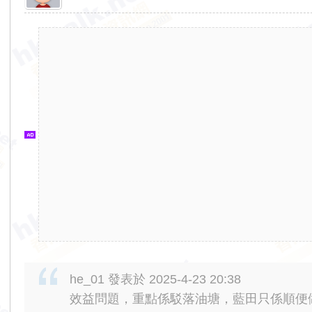
香
港
交
通
資
訊
網
he_01 發表於 2025-4-23 20:38
效益問題，重點係駁落油塘，藍田只係順便