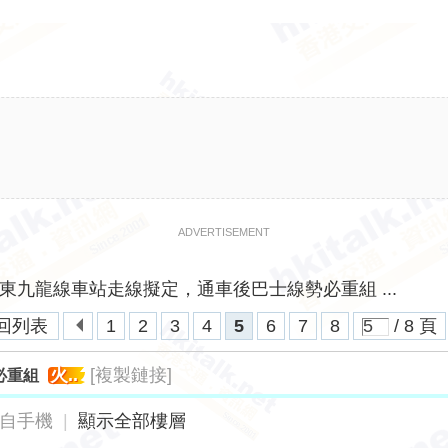
ADVERTISEMENT
東九龍線車站走線擬定，通車後巴士線勢必重組 ...
回列表
1
2
3
4
5
6
7
8
/ 8 頁
火..
[複製鏈接]
必重組
自手機
|
顯示全部樓層