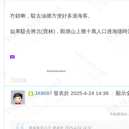
冇錯喇，駁去油塘方便好多過海客。
如果駁去將北(寶林)，觀塘山上幾十萬人口過海隨
Advertisement
回復
JX9097
發表於 2025-4-24 14:39
|
顯示
本帖最後由 JX
香港黃毛小子 發表於 2025-4-24 14:32