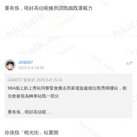
重有係，唔好高估呢條所謂既鐵既運載力
JX9097
#
63
2025-5-8 19:50
GA6072 發表於 2025-5-8 15:41
98A個上斜上秀站同黎緊會搬去而家迴旋處個位既秀暉樓站，相
信會被視為轉車站既一部分
重有係，唔好高估呢 ...
你係指「曉光街」站重開