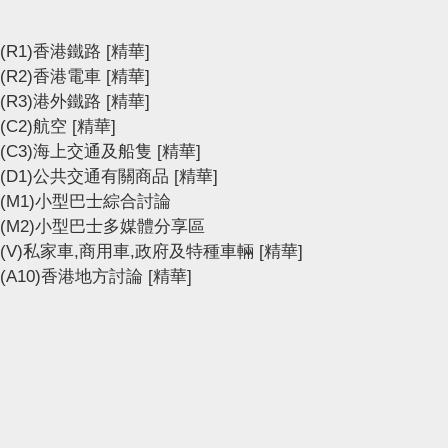
(R1)香港鐵路
[精華]
(R2)香港電車
[精華]
(R3)港外鐵路
[精華]
(C2)航空
[精華]
(C3)海上交通及船隻
[精華]
(D1)公共交通有關商品
[精華]
(M1)小型巴士綜合討論
(M2)小型巴士多媒體分享區
(V)私家車,商用車,政府及特種車輛
[精華]
(A10)香港地方討論
[精華]