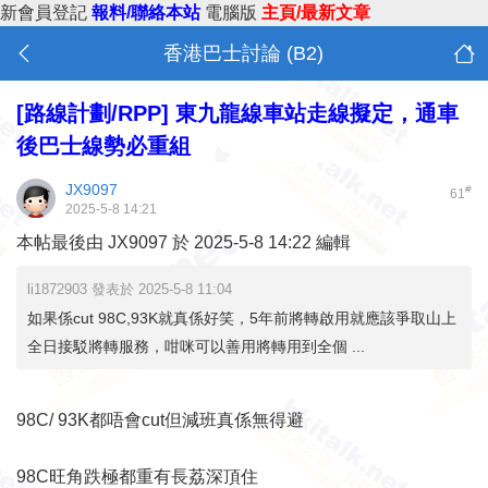
新會員登記
報料/聯絡本站
電腦版
主頁/最新文章
香港巴士討論 (B2)
[路線計劃/RPP]
東九龍線車站走線擬定，通車
後巴士線勢必重組
JX9097
#
61
2025-5-8 14:21
本帖最後由 JX9097 於 2025-5-8 14:22 編輯
li1872903 發表於 2025-5-8 11:04
如果係cut 98C,93K就真係好笑，5年前將轉啟用就應該爭取山上
全日接駁將轉服務，咁咪可以善用將轉用到全個 ...
98C/ 93K都唔會cut但減班真係無得避
98C旺角跌極都重有長荔深頂住