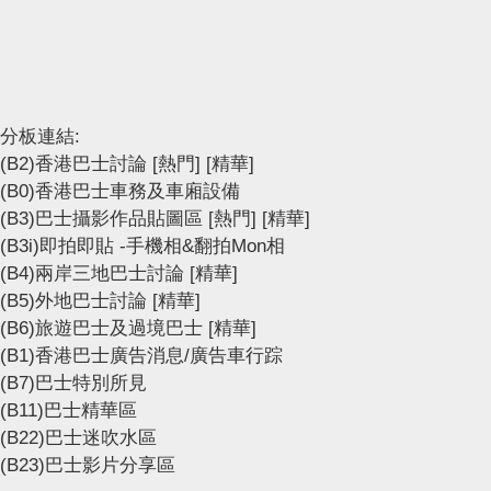
分板連結:
(B2)香港巴士討論
[熱門]
[精華]
(B0)香港巴士車務及車廂設備
(B3)巴士攝影作品貼圖區
[熱門]
[精華]
(B3i)即拍即貼 -手機相&翻拍Mon相
(B4)兩岸三地巴士討論
[精華]
(B5)外地巴士討論
[精華]
(B6)旅遊巴士及過境巴士
[精華]
(B1)香港巴士廣告消息/廣告車行踪
(B7)巴士特別所見
(B11)巴士精華區
(B22)巴士迷吹水區
(B23)巴士影片分享區