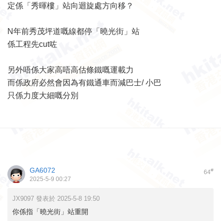
定係「秀暉樓」站向迴旋處方向移？
N年前秀茂坪道嘅線都停「曉光街」站
係工程先cut咗
另外唔係大家高唔高估條鐵嘅運載力
而係政府必然會因為有鐵通車而減巴士/ 小巴
只係力度大細嘅分別
GA6072
#
64
2025-5-9 00:27
JX9097 發表於 2025-5-8 19:50
你係指「曉光街」站重開