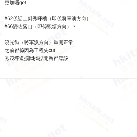
更加唔get
#62係話上斜秀暉樓（即係將軍澳方向）
#66變咗落山（即係觀塘方向）？
曉光街（將軍澳方向）重開正常
之前都係因為工程先cut
秀茂坪道擴闊搞掂開番都應該