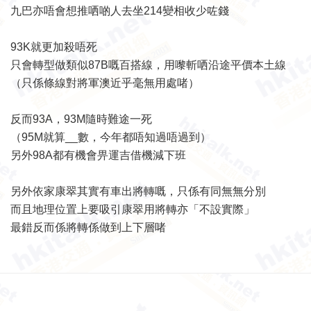
九巴亦唔會想推哂啲人去坐214變相收少咗錢
93K就更加殺唔死
只會轉型做類似87B嘅百搭線，用嚟斬哂沿途平價本土線
（只係條線對將軍澳近乎毫無用處啫）
反而93A，93M隨時難途一死
（95M就算__數，今年都唔知過唔過到）
另外98A都有機會畀運吉借機減下班
另外依家康翠其實有車出將轉嘅，只係有同無無分別
而且地理位置上要吸引康翠用將轉亦「不設實際」
最錯反而係將轉係做到上下層啫