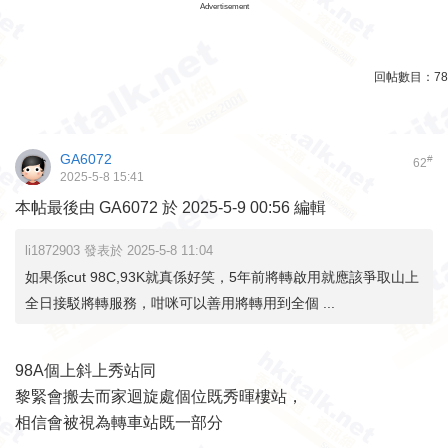
Advertisement
回帖數目：
78
GA6072
#
62
2025-5-8 15:41
本帖最後由 GA6072 於 2025-5-9 00:56 編輯
li1872903 發表於 2025-5-8 11:04
如果係cut 98C,93K就真係好笑，5年前將轉啟用就應該爭取山上
全日接駁將轉服務，咁咪可以善用將轉用到全個 ...
98A個上斜上秀站同
黎緊會搬去而家迴旋處個位既秀暉樓站，
相信會被視為轉車站既一部分