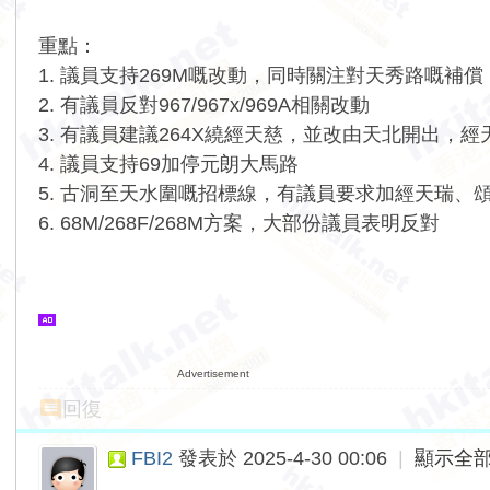
重點：
1. 議員支持269M嘅改動，同時關注對天秀路嘅補償
2. 有議員反對967/967x/969A相關改動
3. 有議員建議264X繞經天慈，並改由天北開出，
4. 議員支持69加停元朗大馬路
5. 古洞至天水圍嘅招標線，有議員要求加經天瑞、
6. 68M/268F/268M方案，大部份議員表明反對
Advertisement
回復
FBI2
發表於 2025-4-30 00:06
|
顯示全