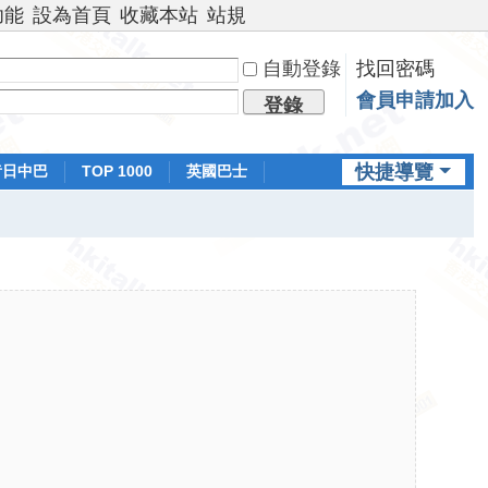
功能
設為首頁
收藏本站
站規
自動登錄
找回密碼
會員申請加入
登錄
快捷導覽
昔日中巴
TOP 1000
英國巴士
排行榜
日本鐵路