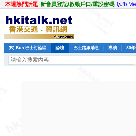
本週熱門話題
新會員登記/啟動戶口/重設密碼
以fb M
(B) Bus 巴士討論區
論壇
巴士路線消息
導讀
80
飛行報告
日誌
保留巴士
分享
記錄