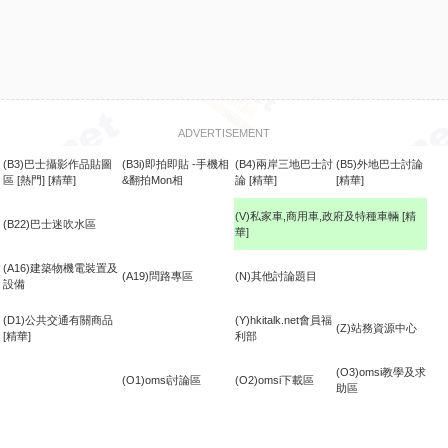
ADVERTISEMENT
(B3)巴士攝影作品貼圖
(B3i)即拍即貼 -手機相
(B4)兩岸三地巴士討
(B5)外地巴士討論
區
[熱門]
[精華]
&翻拍Mon相
論
[精華]
[精華]
(V)私家車,商用車,政府及特種車輛
[精
(B22)巴士迷吹水區
華]
食
(A16)建築物機電裝置及
(A19)問路專區
(N)其他討論題目
設備
(D1)公共交通有關商品
(Y)hkitalk.net會員福
(Z)站務資源中心
[精華]
利部
(O3)omsi教學及求
(O1)omsi討論區
(O2)omsi下載區
助區