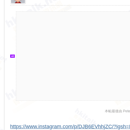
香
港
交
通
資
訊
網
本帖最後由 Peter0
https://www.instagram.com/p/DJB6EVhhjZC/?ig