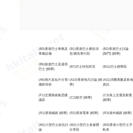
(B0)香港巴士車務及
(B1)香港巴士廣告消
(B2)香港巴士討論
車廂設備
息/廣告車行踪
[熱門]
[精華]
(B6)旅遊巴士及過境
(B7)巴士特別所見
(B11)巴士精華區
巴士
[精華]
(A6)相片及短片分享/
(A10)香港地方討論
[精
(A11)消費著數及飲
攝影技術
華]
資訊
(F1)交通路線集思建
(C3)海上交通及船隻
(C2)航空
[精華]
議區
[精華]
(R1)香港鐵路
[精華]
(R2)香港電車
[精華]
(R3)港外鐵路
[精華]
(M1)小型巴士綜合討
(M2)小型巴士多媒體
(M3)香港小型巴士字
論
分享區
軌表