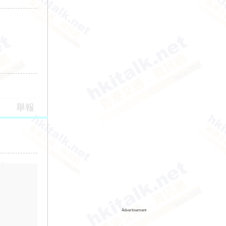
舉報
Advertisement