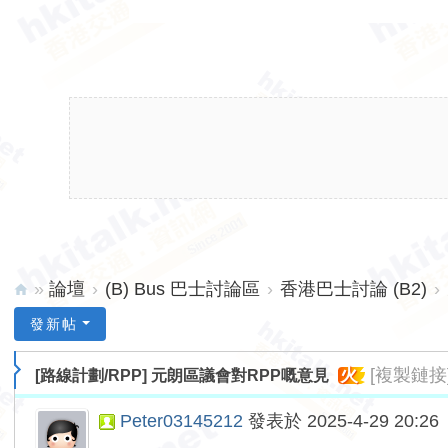
»
論壇
›
(B) Bus 巴士討論區
›
香港巴士討論 (B2)
›
hk
發新帖
ita
火
[複製鏈接
[路線計劃/RPP]
元朗區議會對RPP嘅意見
lk.
ne
Peter03145212
發表於 2025-4-29 20:26
t