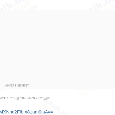
ADVERTISEMENT
3145212 於 2025-4-29 20:28 編輯
sh=MXNnc2Flbm81am9iaA==