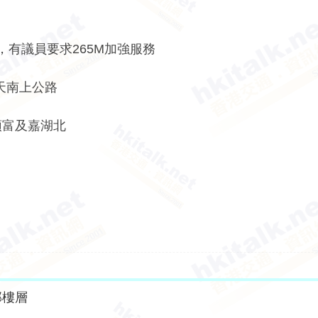
，有議員要求265M加強服務
經天南上公路
頌富及嘉湖北
部樓層