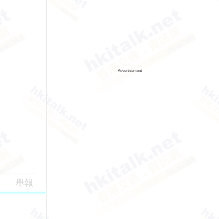
Advertisement
舉報