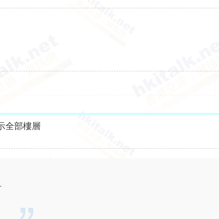
示全部樓層
.