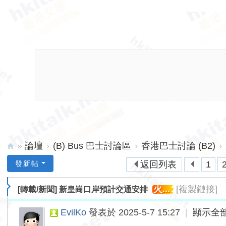
»
論壇
›
(B) Bus 巴士討論區
›
香港巴士討論 (B2)
›
hk
發新帖
返回列表
1
ita
火...
[複製鏈接]
[轉載/新聞]
新皇崗口岸預計交通安排
lk.
ne
EvilKo
發表於 2025-5-7 15:27
|
顯示全
t