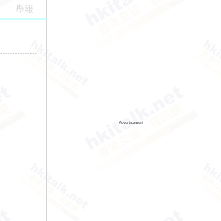
舉報
Advertisement