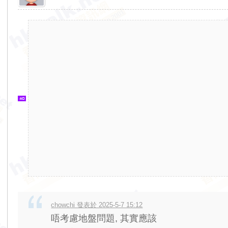
香
港
交
通
資
訊
網
chowchi 發表於 2025-5-7 15:12
唔考慮地盤問題, 其實應該