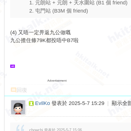
1. 元朗站 + 元朗 + 天水圍站 (B1 個 friend)
2. 屯門站 (B3M 個 friend)
(4) 又唔一定畀返九公做嘅
九公揸住條79K都投唔中B7啦
Advertisement
回復
EvilKo
發表於 2025-5-7 15:29
|
顯示全
chowchi 發表於 2025-5-7 15:06