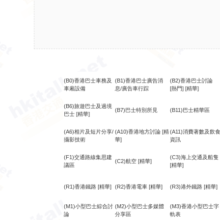
(B0)香港巴士車務及
(B1)香港巴士廣告消
(B2)香港巴士討論
車廂設備
息/廣告車行踪
[熱門]
[精華]
(B6)旅遊巴士及過境
(B7)巴士特別所見
(B11)巴士精華區
巴士
[精華]
(A6)相片及短片分享/
(A10)香港地方討論
[精
(A11)消費著數及飲
攝影技術
華]
資訊
(F1)交通路線集思建
(C3)海上交通及船隻
(C2)航空
[精華]
議區
[精華]
(R1)香港鐵路
[精華]
(R2)香港電車
[精華]
(R3)港外鐵路
[精華]
(M1)小型巴士綜合討
(M2)小型巴士多媒體
(M3)香港小型巴士字
論
分享區
軌表