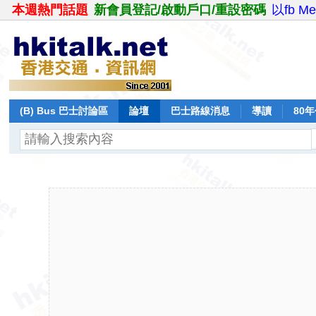
本週熱門話題
新會員登記/啟動戶口/重設密碼
以fb M
(B) Bus 巴士討論區
論壇
巴士路線消息
導讀
80
飛行報告
日誌
保留巴士
分享
記錄