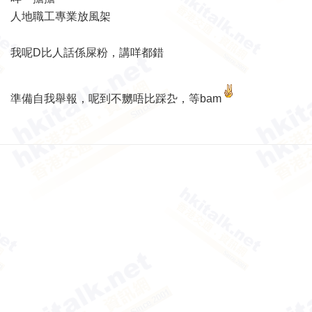
人地職工專業放風架
我呢D比人話係屎粉，講咩都錯
準備自我舉報，呢到不嬲唔比踩厹，等bam