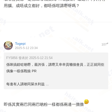
用腦。成唔成立都好，都唔係咁講嘢呀嗎？
Togepi
#
107
2025-5-12 23:34
FY5856 發表於 2025-5-12 21:54
係咪搞錯咗啲嘢，最誇張，講嘢又串串貢嗰個會員，正正就同佢
偶像一樣係戰狼 PR
每逢有人講啲同屎水利益 ...
即係其實兩巴同兩巴啲粉一樣都係兩邊一擔擔