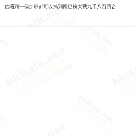
估唔到一個加班都可以搞到兩巴粉大戰九千八百回合