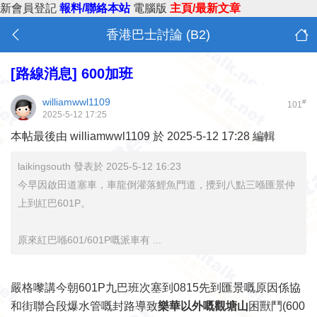
新會員登記
報料/聯絡本站
電腦版
主頁/最新文章
香港巴士討論 (B2)
[路線消息]
600加班
williamwwl1109
#
101
2025-5-12 17:25
本帖最後由 williamwwl1109 於 2025-5-12 17:28 編輯
laikingsouth 發表於 2025-5-12 16:23
今早因啟田道塞車，車龍倒灌落鯉魚門道，攪到八點三喺匯景仲
上到紅巴601P。
原來紅巴喺601/601P嘅派車有 ...
嚴格嚟講今朝601P九巴班次塞到0815先到匯景嘅原因係協
和街聯合段爆水管嘅封路導致
樂華以外嘅觀塘山
困獸鬥(600