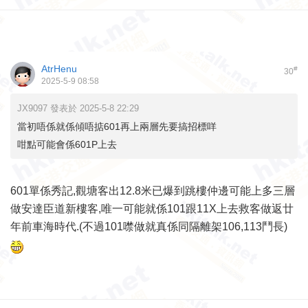
AtrHenu
#
30
2025-5-9 08:58
JX9097 發表於 2025-5-8 22:29
當初唔係就係傾唔掂601再上兩層先要搞招標咩
咁點可能會係601P上去
601單係秀記,觀塘客出12.8米已爆到跳樓仲邊可能上多三層
做安達臣道新樓客,唯一可能就係101跟11X上去救客做返廿
年前車海時代.(不過101噤做就真係同隔離架106,113鬥長)