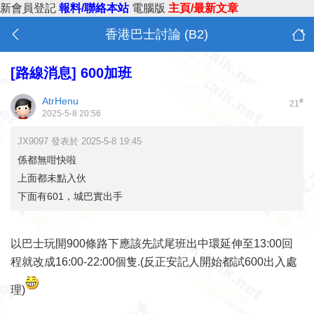
新會員登記
報料/聯絡本站
電腦版
主頁/最新文章
香港巴士討論 (B2)
[路線消息]
600加班
AtrHenu
#
21
2025-5-8 20:56
JX9097 發表於 2025-5-8 19:45
係都無咁快啦
上面都未點入伙
下面有601，城巴實出手
以巴士玩開900條路下應該先試尾班出中環延伸至13:00回
程就改成16:00-22:00個隻.(反正安記人開始都試600出入處
理)