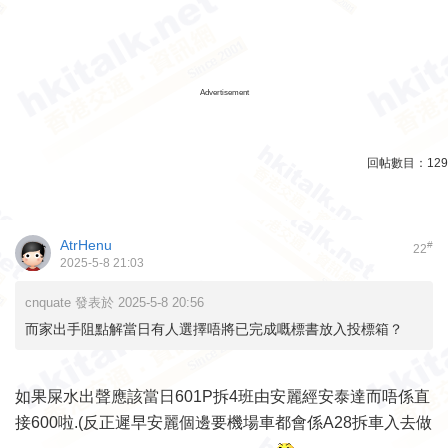
Advertisement
回帖數目：
129
AtrHenu
#
22
2025-5-8 21:03
cnquate 發表於 2025-5-8 20:56
而家出手阻點解當日有人選擇唔將已完成嘅標書放入投標箱？
如果屎水出聲應該當日601P拆4班由安麗經安泰達而唔係直
接600啦.(反正遲早安麗個邊要機場車都會係A28拆車入去做