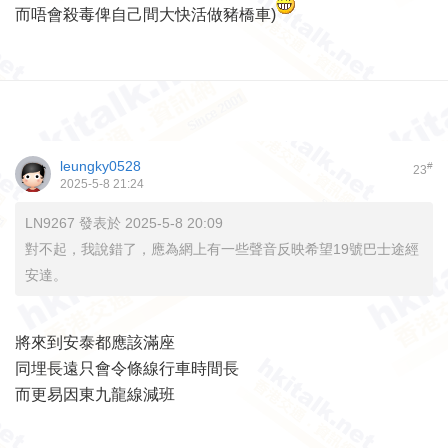
而唔會殺毒俾自己間大快活做豬橋車)
leungky0528
#
23
2025-5-8 21:24
LN9267 發表於 2025-5-8 20:09
對不起，我說錯了，應為網上有一些聲音反映希望19號巴士途經
安達。
將來到安泰都應該滿座
同埋長遠只會令條線行車時間長
而更易因東九龍線減班