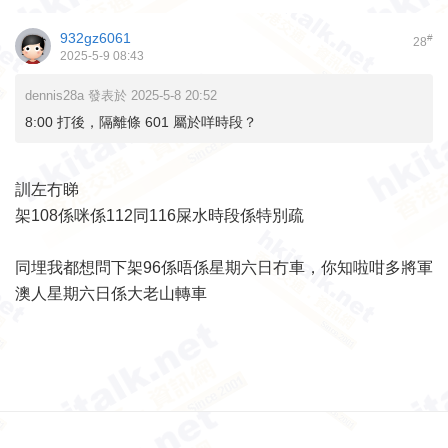
932gz6061
#
28
2025-5-9 08:43
dennis28a 發表於 2025-5-8 20:52
8:00 打後，隔離條 601 屬於咩時段？
訓左冇睇
架108係咪係112同116屎水時段係特別疏
同埋我都想問下架96係唔係星期六日冇車，你知啦咁多將軍
澳人星期六日係大老山轉車