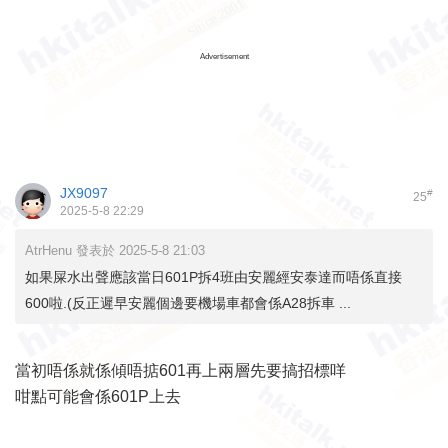
Advertisement
JX9097
#
25
2025-5-8 22:29
AtrHenu 發表於 2025-5-8 21:03
如果屎水出聲應該當日601P拆4班由安麗經安泰達而唔係直接
600啦.(反正遲早安麗個邊要機場車都會係A28拆車 ...
當初唔係就係傾唔掂601再上兩層先要搞招標咩
咁點可能會係601P上去