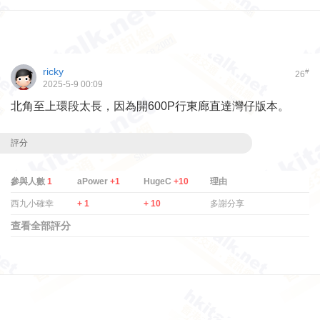
ricky
#
26
2025-5-9 00:09
北角至上環段太長，因為開600P行東廊直達灣仔版本。
評分
參與人數
1
aPower
+1
HugeC
+10
理由
西九小確幸
+ 1
+ 10
多謝分享
查看全部評分