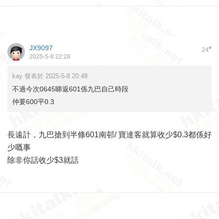
JX9097
#
24
2025-5-8 22:28
kay 發表於 2025-5-8 20:48
不過今次0645睇返601係九巴自己時段
仲要600平0.3
長遠計，九巴搶到半條601南邨/ 寶達客就算收少$0.3都係好
少嘅事
除非你話收少$3就話