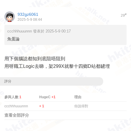
932gz6061
#
29
2025-5-9 08:44
ccchhhuuunnn 發表於 2025-5-9 00:17
魚蛋論
用下個腦諗都知到底阻唔阻到
用呀職工Logic去睇，架299X就黎十四鄉D站都鏟埋
評分
參與人數
1
HugeC
+1
理由
ccchhhuuunnn
+ 1
你說得對
查看全部評分