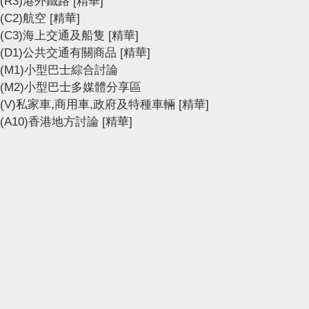
(R3)港外鐵路
[精華]
(C2)航空
[精華]
(C3)海上交通及船隻
[精華]
(D1)公共交通有關商品
[精華]
(M1)小型巴士綜合討論
(M2)小型巴士多媒體分享區
(V)私家車,商用車,政府及特種車輛
[精華]
(A10)香港地方討論
[精華]