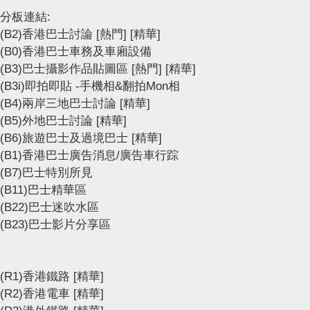
分板連結:
(B2)香港巴士討論
[熱門]
[精華]
(B0)香港巴士車務及車廂設備
(B3)巴士攝影作品貼圖區
[熱門]
[精華]
(B3i)即拍即貼 -手機相&翻拍Mon相
(B4)兩岸三地巴士討論
[精華]
(B5)外地巴士討論
[精華]
(B6)旅遊巴士及過境巴士
[精華]
(B1)香港巴士廣告消息/廣告車行踪
(B7)巴士特別所見
(B11)巴士精華區
(B22)巴士迷吹水區
(B23)巴士影片分享區
(R1)香港鐵路
[精華]
(R2)香港電車
[精華]