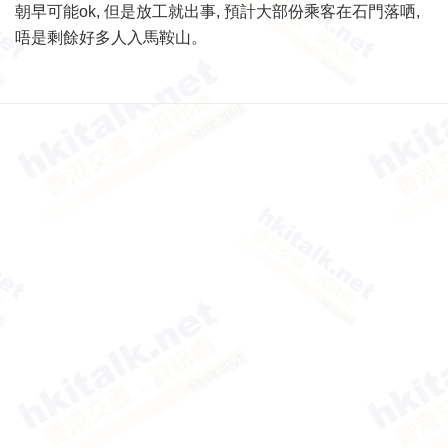
朝早可能ok, 但是放工就出事, 預計大部份乘客在石門落哂,
唔是剩餘好多人入馬鞍山。