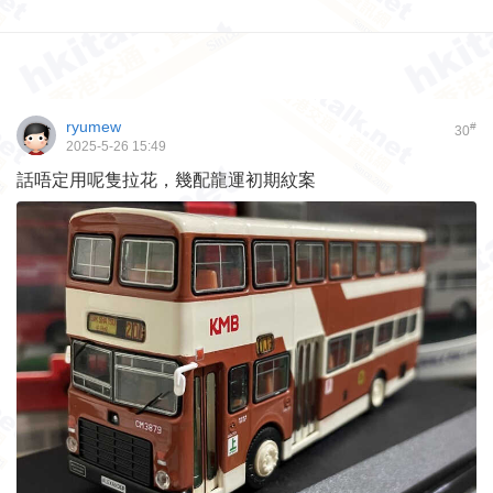
ryumew
#
30
2025-5-26 15:49
話唔定用呢隻拉花，幾配龍運初期紋案