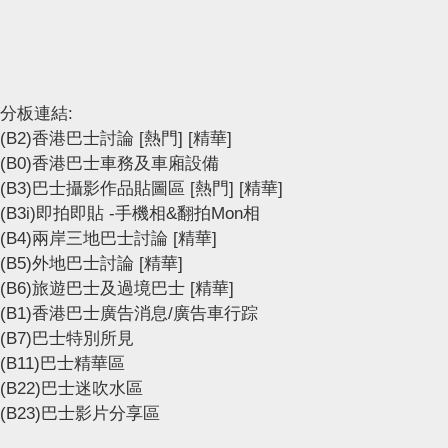
分板連結:
(B2)香港巴士討論
[熱門]
[精華]
(B0)香港巴士車務及車廂設備
(B3)巴士攝影作品貼圖區
[熱門]
[精華]
(B3i)即拍即貼 -手機相&翻拍Mon相
(B4)兩岸三地巴士討論
[精華]
(B5)外地巴士討論
[精華]
(B6)旅遊巴士及過境巴士
[精華]
(B1)香港巴士廣告消息/廣告車行踪
(B7)巴士特別所見
(B11)巴士精華區
(B22)巴士迷吹水區
(B23)巴士影片分享區