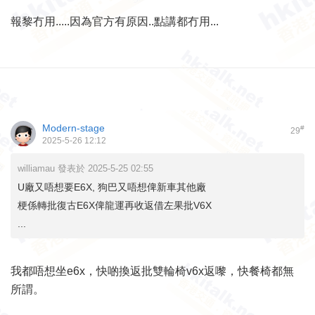
報黎冇用.....因為官方有原因..點講都冇用...
Modern-stage
#
29
2025-5-26 12:12
williamau 發表於 2025-5-25 02:55
U廠又唔想要E6X, 狗巴又唔想俾新車其他廠
梗係轉批復古E6X俾龍運再收返借左果批V6X
...
我都唔想坐e6x，快啲換返批雙輪椅v6x返嚟，快餐椅都無
所謂。