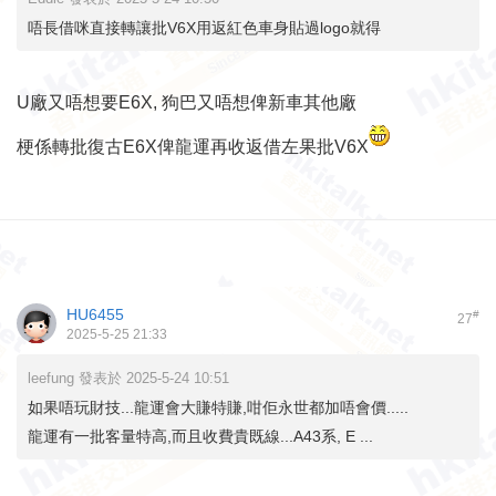
唔長借咪直接轉讓批V6X用返紅色車身貼過logo就得
U廠又唔想要E6X, 狗巴又唔想俾新車其他廠
梗係轉批復古E6X俾龍運再收返借左果批V6X
HU6455
#
27
2025-5-25 21:33
leefung 發表於 2025-5-24 10:51
如果唔玩財技...龍運會大賺特賺,咁佢永世都加唔會價.....
龍運有一批客量特高,而且收費貴既線...A43系, E ...