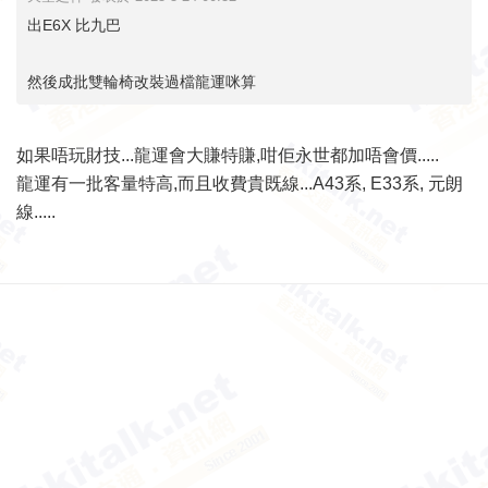
出E6X 比九巴
然後成批雙輪椅改裝過檔龍運咪算
如果唔玩財技...龍運會大賺特賺,咁佢永世都加唔會價.....
龍運有一批客量特高,而且收費貴既線...A43系, E33系, 元朗
線.....