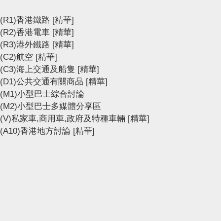
(R1)香港鐵路
[精華]
(R2)香港電車
[精華]
(R3)港外鐵路
[精華]
(C2)航空
[精華]
(C3)海上交通及船隻
[精華]
(D1)公共交通有關商品
[精華]
(M1)小型巴士綜合討論
(M2)小型巴士多媒體分享區
(V)私家車,商用車,政府及特種車輛
[精華]
(A10)香港地方討論
[精華]