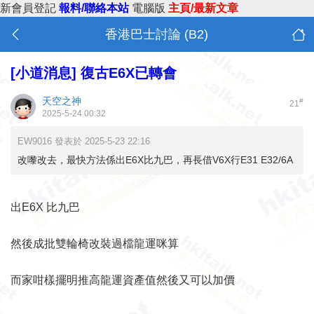
新會員登記
報料/聯絡本站
電腦版
主頁/最新文章
香港巴士討論 (B2)
[小道消息]
復古E6X已轉會
天空之神
#
21
2025-5-24 00:32
EW9016 發表於 2025-5-23 22:16
改嚟改去，最快方法係出E6X比九巴，再長借V6X行E31 E32/6A
出E6X 比九巴
然後成批雙輪椅改裝過檔龍運咪算
而家咁樣擺明推高龍運資產值然後又可以加價