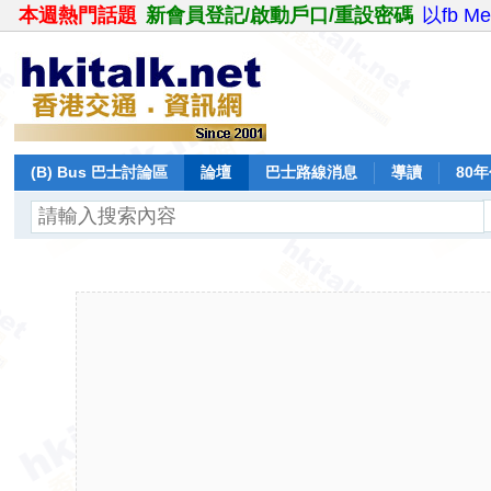
本週熱門話題
新會員登記/啟動戶口/重設密碼
以fb M
(B) Bus 巴士討論區
論壇
巴士路線消息
導讀
80
飛行報告
日誌
保留巴士
分享
記錄