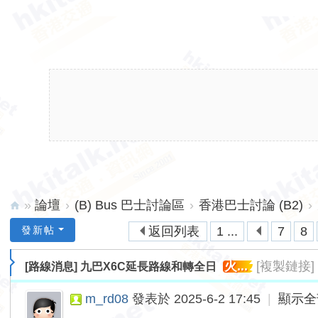
»
論壇
›
(B) Bus 巴士討論區
›
香港巴士討論 (B2)
›
hk
發新帖
返回列表
1 ...
7
8
ita
火...
[複製鏈接]
[路線消息]
九巴X6C延長路線和轉全日
lk.
ne
m_rd08
發表於 2025-6-2 17:45
|
顯示全
t