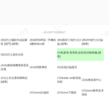
ADVERTISEMENT
(B3)巴士攝影作品貼圖
(B3i)即拍即貼 -手機相
(B4)兩岸三地巴士討
(B5)外地巴士討論
區
[熱門]
[精華]
&翻拍Mon相
論
[精華]
[精華]
(V)私家車,商用車,政府及特種車輛
[精
(B22)巴士迷吹水區
華]
食
(A16)建築物機電裝置及
(A19)問路專區
(N)其他討論題目
設備
(D1)公共交通有關商品
(Y)hkitalk.net會員福
(Z)站務資源中心
[精華]
利部
(O3)omsi教學及求
(O1)omsi討論區
(O2)omsi下載區
助區