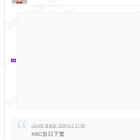
香
港
交
通
資
訊
網
s3m89 發表於 2025-6-2 17:00
X6C首日下繁