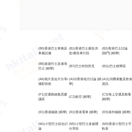
(B0)香港巴士車務及
(B1)香港巴士廣告消
(B2)香港巴士討論
車廂設備
息/廣告車行踪
[熱門]
[精華]
(B6)旅遊巴士及過境
(B7)巴士特別所見
(B11)巴士精華區
巴士
[精華]
(A6)相片及短片分享/
(A10)香港地方討論
[精
(A11)消費著數及飲
攝影技術
華]
資訊
(F1)交通路線集思建
(C3)海上交通及船隻
(C2)航空
[精華]
議區
[精華]
(R1)香港鐵路
[精華]
(R2)香港電車
[精華]
(R3)港外鐵路
[精華]
(M1)小型巴士綜合討
(M2)小型巴士多媒體
(M3)香港小型巴士字
論
分享區
軌表