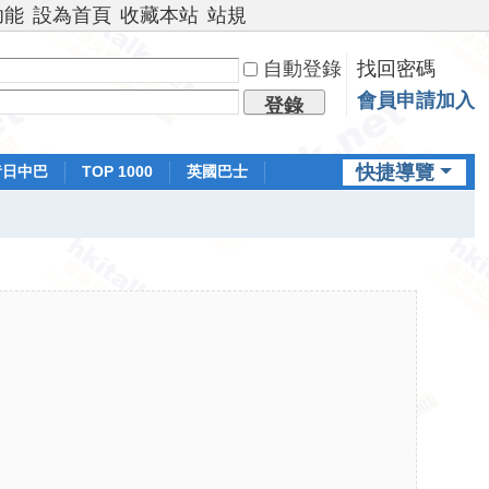
功能
設為首頁
收藏本站
站規
自動登錄
找回密碼
會員申請加入
登錄
快捷導覽
昔日中巴
TOP 1000
英國巴士
排行榜
日本鐵路