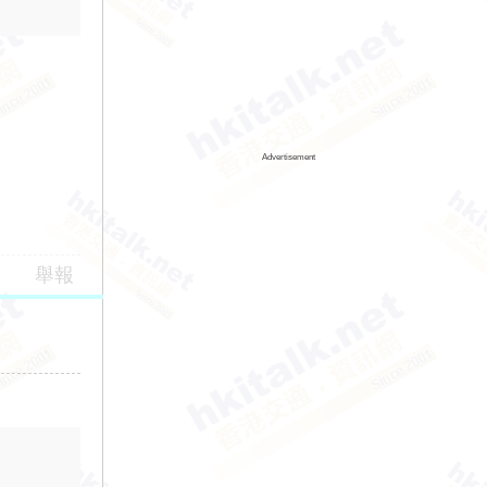
Advertisement
舉報