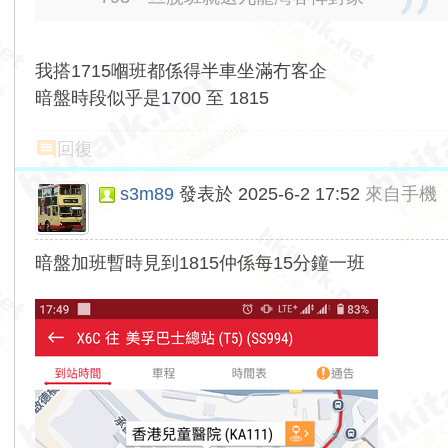
我搭1715嗰班都係得半車坐滿冇客企
暗盤時段似乎是1700 至 1815
回復
s3m89
發表於 2025-6-2 17:52
來自手機
暗盤加班暫時見到1815仲係每15分鐘一班