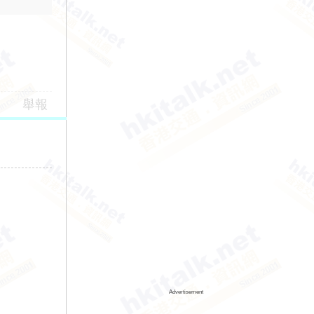
舉報
Advertisement