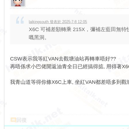
laikingsouth 發表於 2025-7-8 12:05
X6C 可補差額轉乘 215X，彌補左藍田無
嘅黑洞。
CSW表示我等紅VAN去觀塘油站再轉車唔好??
再唔係求小巴佬開返油青全日已經搞得掂, 用得著X6
我青山道等得你條X6C上車, 坐紅VAN都差唔多到
回復