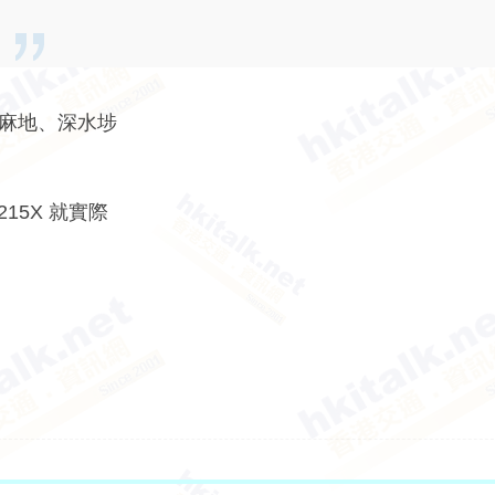
油麻地、深水埗
15X 就實際