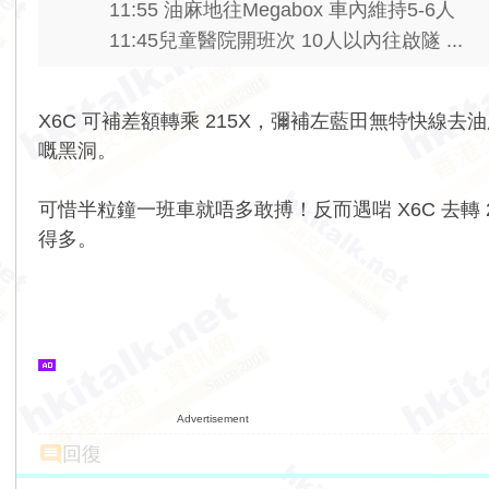
11:55 油麻地往Megabox 車內維持5-6人
11:45兒童醫院開班次 10人以內往啟隧 ...
X6C 可補差額轉乘 215X，彌補左藍田無特快線去
嘅黑洞。
可惜半粒鐘一班車就唔多敢搏！反而遇啱 X6C 去轉 2
得多。
Advertisement
回復