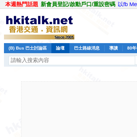
本週熱門話題
新會員登記/啟動戶口/重設密碼
以fb M
(B) Bus 巴士討論區
論壇
巴士路線消息
導讀
80
飛行報告
日誌
保留巴士
分享
記錄