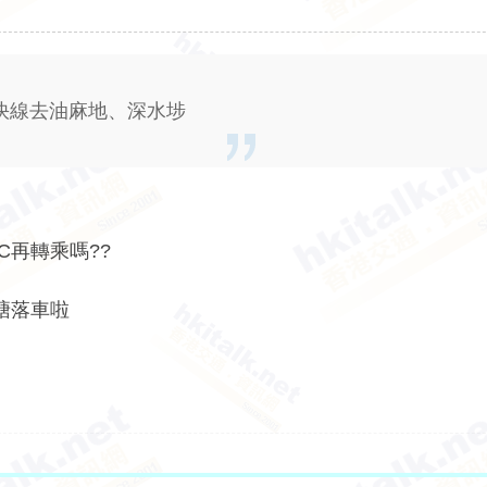
特快線去油麻地、深水埗
C再轉乘嗎??
觀塘落車啦