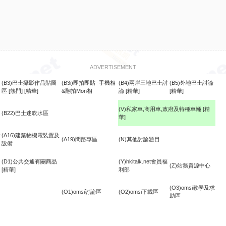
ADVERTISEMENT
(B3)巴士攝影作品貼圖
(B3i)即拍即貼 -手機相
(B4)兩岸三地巴士討
(B5)外地巴士討論
區
[熱門]
[精華]
&翻拍Mon相
論
[精華]
[精華]
(V)私家車,商用車,政府及特種車輛
[精
(B22)巴士迷吹水區
華]
食
(A16)建築物機電裝置及
(A19)問路專區
(N)其他討論題目
設備
(D1)公共交通有關商品
(Y)hkitalk.net會員福
(Z)站務資源中心
[精華]
利部
(O3)omsi教學及求
(O1)omsi討論區
(O2)omsi下載區
助區