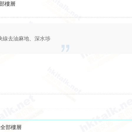
部樓層
特快線去油麻地、深水埗
示全部樓層