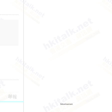
舉報
Advertisement