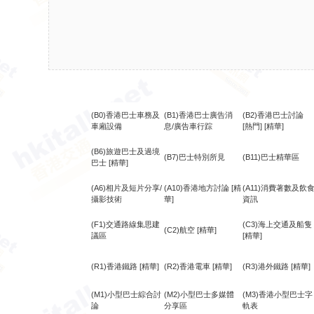
(B0)香港巴士車務及
(B1)香港巴士廣告消
(B2)香港巴士討論
車廂設備
息/廣告車行踪
[熱門]
[精華]
(B6)旅遊巴士及過境
(B7)巴士特別所見
(B11)巴士精華區
巴士
[精華]
(A6)相片及短片分享/
(A10)香港地方討論
[精
(A11)消費著數及飲
攝影技術
華]
資訊
(F1)交通路線集思建
(C3)海上交通及船隻
(C2)航空
[精華]
議區
[精華]
(R1)香港鐵路
[精華]
(R2)香港電車
[精華]
(R3)港外鐵路
[精華]
(M1)小型巴士綜合討
(M2)小型巴士多媒體
(M3)香港小型巴士字
論
分享區
軌表