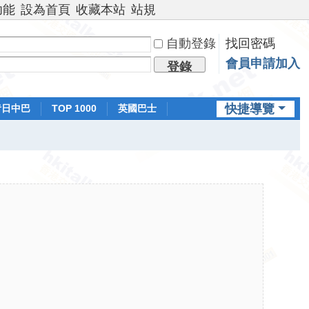
功能
設為首頁
收藏本站
站規
自動登錄
找回密碼
會員申請加入
登錄
快捷導覽
昔日中巴
TOP 1000
英國巴士
排行榜
日本鐵路