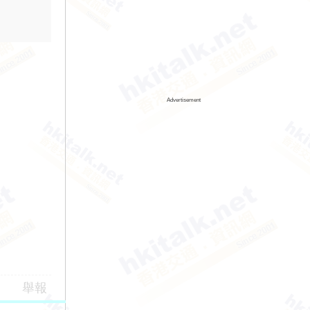
Advertisement
舉報