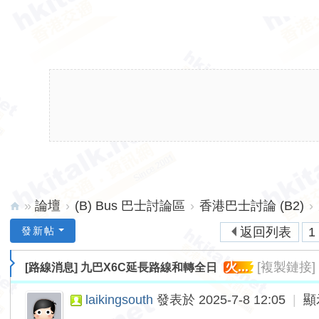
»
論壇
›
(B) Bus 巴士討論區
›
香港巴士討論 (B2)
›
hk
發新帖
返回列表
1 
ita
火...
[複製鏈接]
[路線消息]
九巴X6C延長路線和轉全日
lk.
ne
laikingsouth
發表於 2025-7-8 12:05
|
顯
t