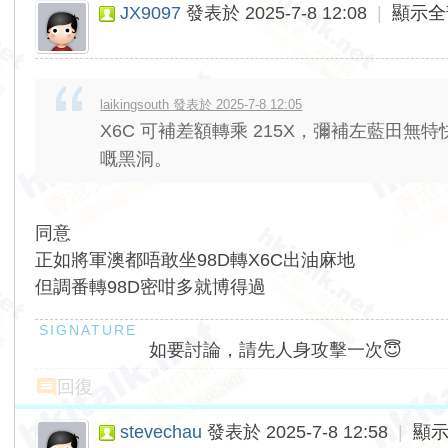
JX9097
發表於 2025-7-8 12:08
|
顯示全
laikingsouth 發表於 2025-7-8 12:05
X6C 可補差額轉乘 215X，彌補左藍田無
嘅黑洞。
同意
正如將軍澳都唔敢坐98D轉X6C出油麻地
但調番轉98D密咁多就博得過
如要討論，請先人身攻擊一次😇
回復
stevechau
發表於 2025-7-8 12:58
|
顯