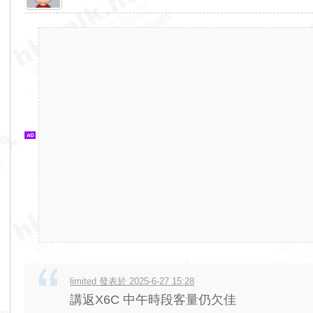
香
港
交
通
資
訊
網
limited 發表於 2025-6-27 15:28
講返X6C 中午時段客量仍欠佳