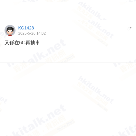
KG1428
#
3
2025-5-26 14:02
又係在6C再抽車