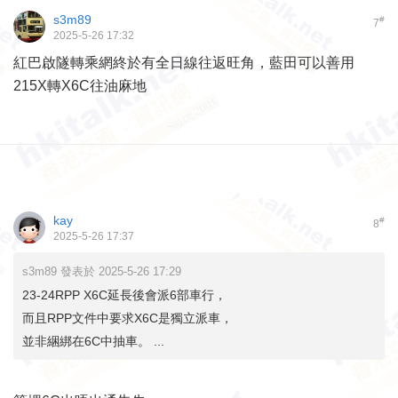
s3m89
#
7
2025-5-26 17:32
紅巴啟隧轉乘網終於有全日線往返旺角，藍田可以善用
215X轉X6C往油麻地
kay
#
8
2025-5-26 17:37
s3m89 發表於 2025-5-26 17:29
23-24RPP X6C延長後會派6部車行，
而且RPP文件中要求X6C是獨立派車，
並非綑綁在6C中抽車。 ...