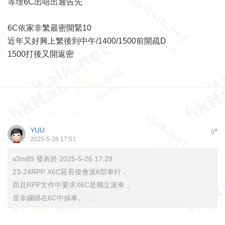
等埋6C出唔出通告先
6C依家非繁最密開緊10
近年又好興上繁後到中午/1400/1500前開疏D
1500打後又開返密
YUU
#
9
2025-5-26 17:51
s3m89 發表於 2025-5-26 17:29
23-24RPP X6C延長後會派6部車行，
而且RPP文件中要求X6C是獨立派車，
並非綑綁在6C中抽車。 ...