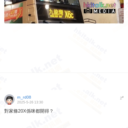
m_rd08
#
2
2025-5-26 13:30
對家條20X係咪都開得？