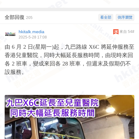
全部回復
看全部
倒序瀏覽
205
hkitalk.media
來自 54#
2025-5-28 17:08
由 6 月 2 日(星期一)起，九巴路線 X6C 將延伸服務至
香港兒童醫院，同時大幅延長服務時間，由現時來回
各 2 班車，變成來回各 28 班車，但週末及假期仍不
設服務。