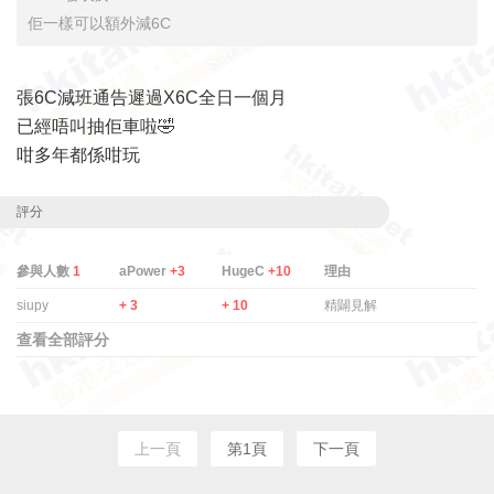
佢一樣可以額外減6C
張6C減班通告遲過X6C全日一個月
已經唔叫抽佢車啦🤣
咁多年都係咁玩
評分
參與人數
1
aPower
+3
HugeC
+10
理由
siupy
+ 3
+ 10
精闢見解
查看全部評分
上一頁
第1頁
下一頁