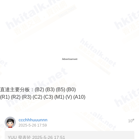
Advertisement
直達主要分板：
(B2)
(B3)
(B5)
(B0)
(R1)
(R2)
(R3)
(C2)
(C3)
(M1)
(V)
(A10)
ccchhhuuunnn
#
10
2025-5-26 17:59
YUU 發表於 2025-5-26 17:51