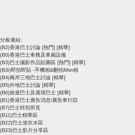
分板連結:
(B2)香港巴士討論
[熱門]
[精華]
(B0)香港巴士車務及車廂設備
(B3)巴士攝影作品貼圖區
[熱門]
[精華]
(B3i)即拍即貼 -手機相&翻拍Mon相
(B4)兩岸三地巴士討論
[精華]
(B5)外地巴士討論
[精華]
(B6)旅遊巴士及過境巴士
[精華]
(B1)香港巴士廣告消息/廣告車行踪
(B7)巴士特別所見
(B11)巴士精華區
(B22)巴士迷吹水區
(B23)巴士影片分享區