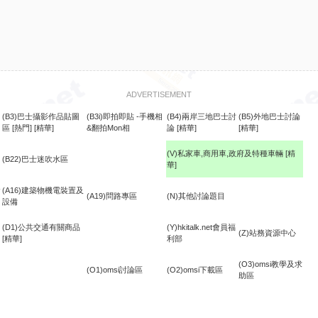
ADVERTISEMENT
(B3)巴士攝影作品貼圖
(B3i)即拍即貼 -手機相
(B4)兩岸三地巴士討
(B5)外地巴士討論
區
[熱門]
[精華]
&翻拍Mon相
論
[精華]
[精華]
(V)私家車,商用車,政府及特種車輛
[精
(B22)巴士迷吹水區
華]
食
(A16)建築物機電裝置及
(A19)問路專區
(N)其他討論題目
設備
(D1)公共交通有關商品
(Y)hkitalk.net會員福
(Z)站務資源中心
[精華]
利部
(O3)omsi教學及求
(O1)omsi討論區
(O2)omsi下載區
助區