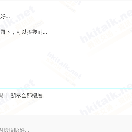
...
下，可以挨幾耐...
機
|
顯示全部樓層
環境唔好...