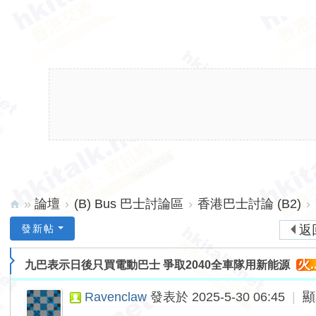
»
論壇
›
(B) Bus 巴士討論區
›
香港巴士討論 (B2)
›
hk
發新帖
返
ita
火..
九巴表示日後只買電動巴士 爭取2040全車隊用新能源
lk.
ne
Ravenclaw
發表於 2025-5-30 06:45
|
顯
t