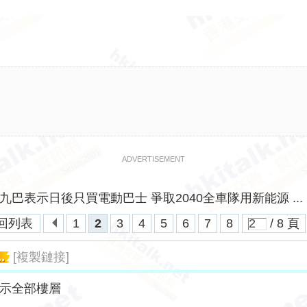
ADVERTISEMENT
九巴表示日後只買電動巴士 爭取2040全車隊用新能源 ...
回列表
1
2
3
4
5
6
7
8
/ 8 頁
.
[複製鏈接]
示全部樓層