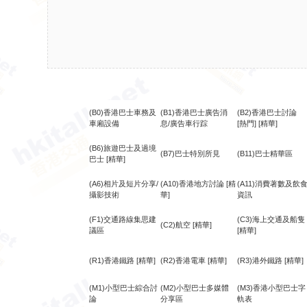
(B0)香港巴士車務及
(B1)香港巴士廣告消
(B2)香港巴士討論
車廂設備
息/廣告車行踪
[熱門]
[精華]
(B6)旅遊巴士及過境
(B7)巴士特別所見
(B11)巴士精華區
巴士
[精華]
(A6)相片及短片分享/
(A10)香港地方討論
[精
(A11)消費著數及飲
攝影技術
華]
資訊
(F1)交通路線集思建
(C3)海上交通及船隻
(C2)航空
[精華]
議區
[精華]
(R1)香港鐵路
[精華]
(R2)香港電車
[精華]
(R3)港外鐵路
[精華]
(M1)小型巴士綜合討
(M2)小型巴士多媒體
(M3)香港小型巴士字
論
分享區
軌表