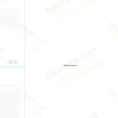
舉報
Advertisement