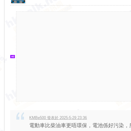
香
港
交
通
資
訊
網
KMBe500 發表於 2025-5-29 23:36
電動車比柴油車更唔環保，電池係好污染，所