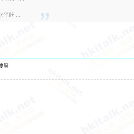
既 ...
樓層