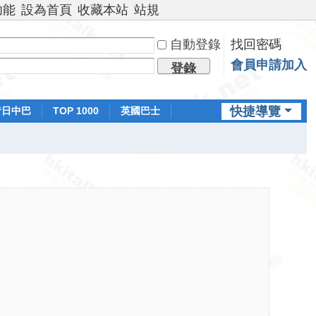
功能
設為首頁
收藏本站
站規
自動登錄
找回密碼
會員申請加入
登錄
快捷導覽
昔日中巴
TOP 1000
英國巴士
排行榜
日本鐵路