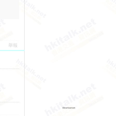
舉報
Advertisement