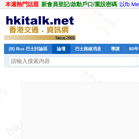
本週熱門話題
新會員登記/啟動戶口/重設密碼
以fb M
(B) Bus 巴士討論區
論壇
巴士路線消息
導讀
80
飛行報告
日誌
保留巴士
分享
記錄