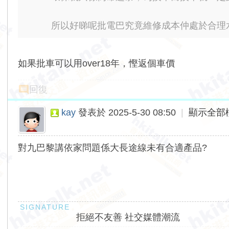
所以好睇呢批電巴究竟維修成本仲處於合理水平
如果批車可以用over18年，慳返個車價
回復
kay
發表於 2025-5-30 08:50
|
顯示全部
對九巴黎講依家問題係大長途線未有合適產品?
拒絕不友善 社交媒體潮流