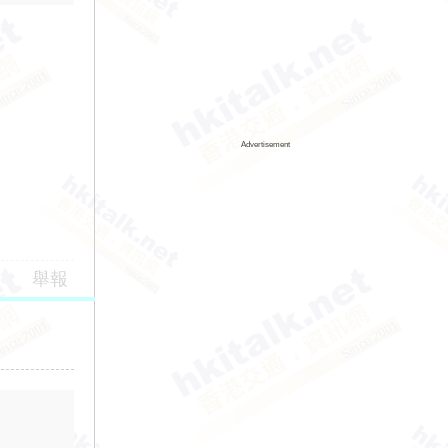
Advertisement
舉報