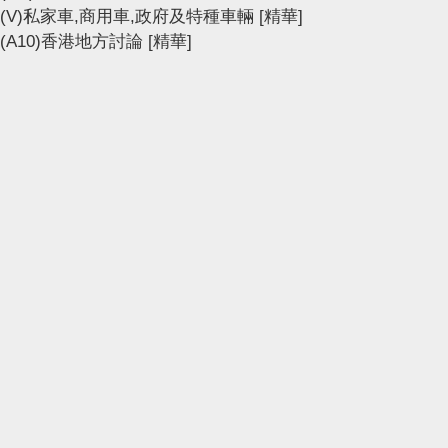
(V)私家車,商用車,政府及特種車輛
[精華]
(A10)香港地方討論
[精華]