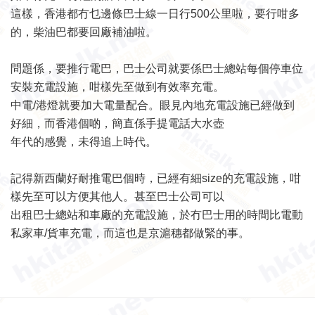
這樣，香港都冇乜邊條巴士線一日行500公里啦，要行咁多
的，柴油巴都要回廠補油啦。
問題係，要推行電巴，巴士公司就要係巴士總站每個停車位
安裝充電設施，咁樣先至做到有效率充電。
中電/港燈就要加大電量配合。眼見內地充電設施已經做到
好細，而香港個啲，簡直係手提電話大水壺
年代的感覺，未得追上時代。
記得新西蘭好耐推電巴個時，已經有細size的充電設施，咁
樣先至可以方便其他人。甚至巴士公司可以
出租巴士總站和車廠的充電設施，於冇巴士用的時間比電動
私家車/貨車充電，而這也是京滬穗都做緊的事。