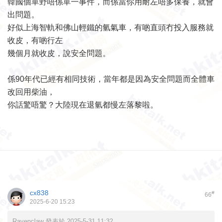
韓國個單野唔係單一事件，而係當你用耐左唔多保養，就會
出問題。
好似上海智軌和佛山輕鐵的氫氣車，有啲直頭冇投入服務就
收皮，有啲行左
幾個月就收皮，說安全問題。
係90年代已經有相同技術，當年都是因為安全問題而全體車
改回用柴油，
你話驚唔驚？大陸現在退氫都慢左落黎啦。
cx838
#
66
2025-6-20 15:23
Ravenclaw 發表於 2025-5-31 11:32