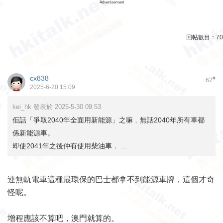
Advertisement
回帖數目：
70
cx838
#
62
2025-6-20 15:09
kei_hk 發表於 2025-5-30 09:53
佢話「爭取2040年全面用新能源」之嘛﹐無話2040年所有車都
係新能源車。
即使2041年之後仲有使用柴油車﹐ ...
連無軌電車這種最環保的巴士都拿不到能源車牌，這個才奇
怪呢。
增程應該不算吧，澳門就算的。