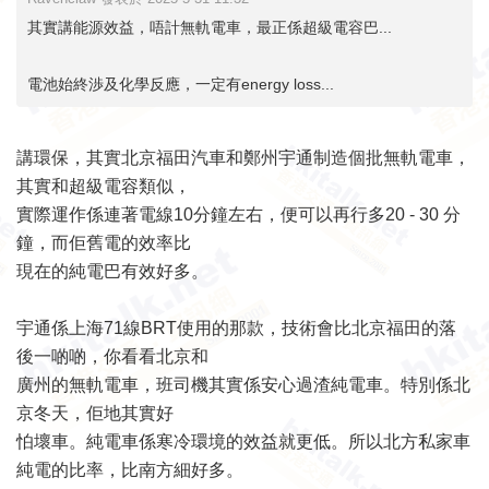
其實講能源效益，唔計無軌電車，最正係超級電容巴...
電池始終渉及化學反應，一定有energy loss...
講環保，其實北京福田汽車和鄭州宇通制造個批無軌電車，
其實和超級電容類似，
實際運作係連著電線10分鐘左右，便可以再行多20 - 30 分
鐘，而佢舊電的效率比
現在的純電巴有效好多。
宇通係上海71線BRT使用的那款，技術會比北京福田的落
後一啲啲，你看看北京和
廣州的無軌電車，班司機其實係安心過渣純電車。特別係北
京冬天，佢地其實好
怕壞車。純電車係寒冷環境的效益就更低。所以北方私家車
純電的比率，比南方細好多。