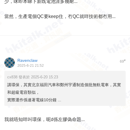
少，咪即本睇下新既電池涯多幾耐...
當然，生產電個QC要keep住，冇QC就咩技術都冇用...
Ravenclaw
#
69
2025-6-21 21:52
cx838 發表於 2025-6-20 15:23
講環保，其實北京福田汽車和鄭州宇通制造個批無軌電車，其實
和超級電容類似，
實際運作係連著電線10分鐘 ...
我就唔知咩叫環保，呢d係左膠偽命題...