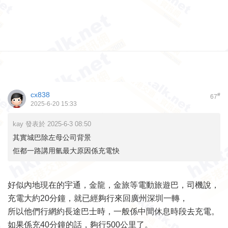
cx838
#
67
2025-6-20 15:33
kay 發表於 2025-6-3 08:50
其實城巴除左母公司背景
佢都一路講用氫最大原因係充電快
好似內地現在的宇通，金龍，金旅等電動旅遊巴，司機說，
充電大約20分鐘，就已經夠行來回廣州深圳一轉，
所以他們行網約長途巴士時，一般係中間休息時段去充電。
如果係充40分鐘的話，夠行500公里了。