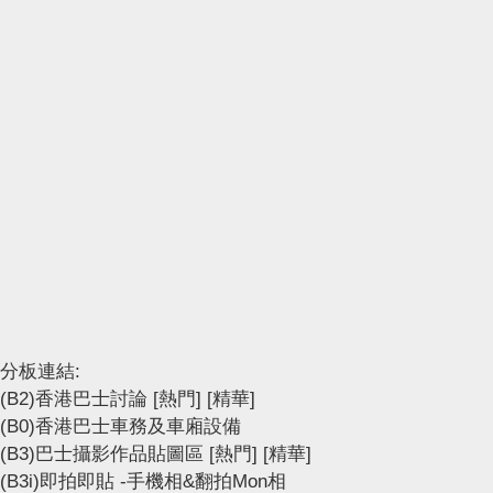
分板連結:
(B2)香港巴士討論
[熱門]
[精華]
(B0)香港巴士車務及車廂設備
(B3)巴士攝影作品貼圖區
[熱門]
[精華]
(B3i)即拍即貼 -手機相&翻拍Mon相