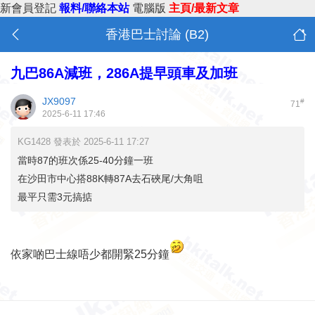
新會員登記
報料/聯絡本站
電腦版
主頁/最新文章
香港巴士討論 (B2)
九巴86A減班，286A提早頭車及加班
JX9097
#
71
2025-6-11 17:46
KG1428 發表於 2025-6-11 17:27
當時87的班次係25-40分鐘一班
在沙田市中心搭88K轉87A去石硤尾/大角咀
最平只需3元搞掂
依家啲巴士線唔少都開緊25分鐘