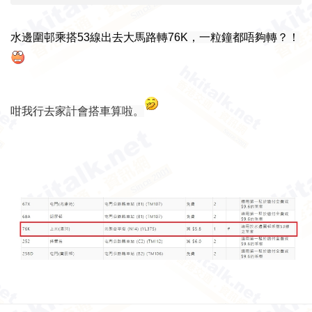
水邊圍邨乘搭53線出去大馬路轉76K，一粒鐘都唔夠轉？！
咁我行去家計會搭車算啦。