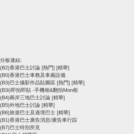
分板連結:
(B2)香港巴士討論
[熱門]
[精華]
(B0)香港巴士車務及車廂設備
(B3)巴士攝影作品貼圖區
[熱門]
[精華]
(B3i)即拍即貼 -手機相&翻拍Mon相
(B4)兩岸三地巴士討論
[精華]
(B5)外地巴士討論
[精華]
(B6)旅遊巴士及過境巴士
[精華]
(B1)香港巴士廣告消息/廣告車行踪
(B7)巴士特別所見