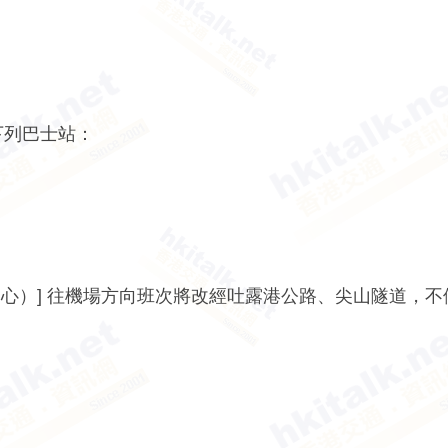
停下列巴士站：
運輸中心）] 往機場方向班次將改經吐露港公路、尖山隧道，