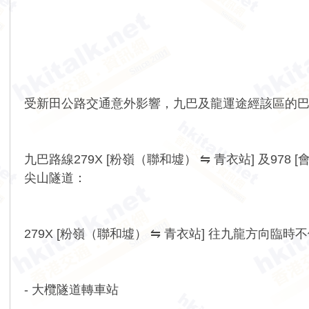
受新田公路交通意外影響，九巴及龍運途經該區的
九巴路線279X [粉嶺（聯和墟） ⇋ 青衣站] 及9
尖山隧道：
279X [粉嶺（聯和墟） ⇋ 青衣站] 往九龍方向臨
- 大欖隧道轉車站