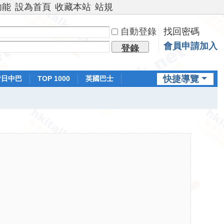
功能
設為首頁
收藏本站
站規
自動登錄
找回密碼
會員申請加入
登錄
快捷導覽
昔日中巴
TOP 1000
英國巴士
排行榜
日本鐵路