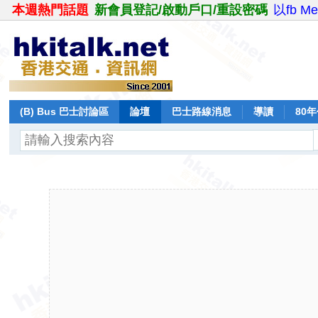
本週熱門話題
新會員登記/啟動戶口/重設密碼
以fb M
(B) Bus 巴士討論區
論壇
巴士路線消息
導讀
80
飛行報告
日誌
保留巴士
分享
記錄