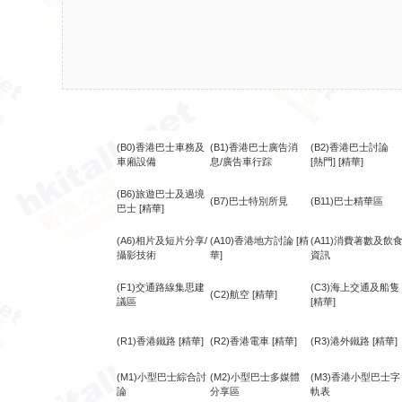
(B0)香港巴士車務及
(B1)香港巴士廣告消
(B2)香港巴士討論
車廂設備
息/廣告車行踪
[熱門]
[精華]
(B6)旅遊巴士及過境
(B7)巴士特別所見
(B11)巴士精華區
巴士
[精華]
(A6)相片及短片分享/
(A10)香港地方討論
[精
(A11)消費著數及飲
攝影技術
華]
資訊
(F1)交通路線集思建
(C3)海上交通及船隻
(C2)航空
[精華]
議區
[精華]
(R1)香港鐵路
[精華]
(R2)香港電車
[精華]
(R3)港外鐵路
[精華]
(M1)小型巴士綜合討
(M2)小型巴士多媒體
(M3)香港小型巴士字
論
分享區
軌表