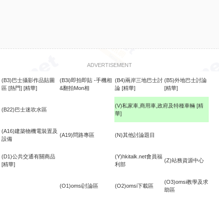
ADVERTISEMENT
(B3)巴士攝影作品貼圖
(B3i)即拍即貼 -手機相
(B4)兩岸三地巴士討
(B5)外地巴士討論
區
[熱門]
[精華]
&翻拍Mon相
論
[精華]
[精華]
(V)私家車,商用車,政府及特種車輛
[精
(B22)巴士迷吹水區
華]
食
(A16)建築物機電裝置及
(A19)問路專區
(N)其他討論題目
設備
(D1)公共交通有關商品
(Y)hkitalk.net會員福
(Z)站務資源中心
[精華]
利部
(O3)omsi教學及求
(O1)omsi討論區
(O2)omsi下載區
助區