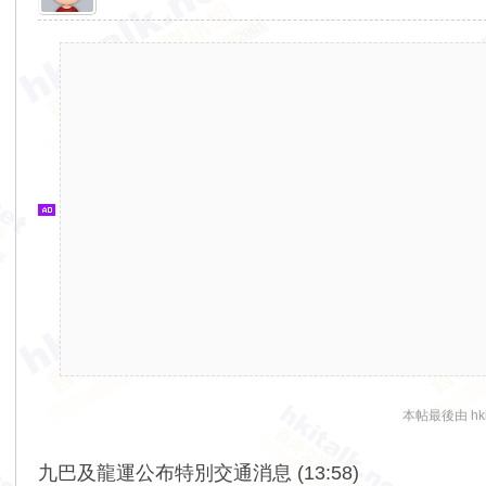
香
港
交
通
資
訊
網
本帖最後由 hkita
九巴及龍運公布特別交通消息 (13:58)