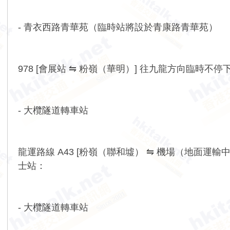
- 青衣西路青華苑（臨時站將設於青康路青華苑）
978 [會展站 ⇋ 粉嶺（華明）] 往九龍方向臨時不
- 大欖隧道轉車站
龍運路線 A43 [粉嶺（聯和墟） ⇋ 機場（地面
士站：
- 大欖隧道轉車站