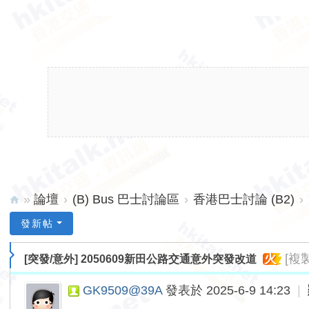
»
論壇
›
(B) Bus 巴士討論區
›
香港巴士討論 (B2)
›
hk
發新帖
ita
火
[複
[突發/意外]
2050609新田公路交通意外突發改道
lk.
ne
GK9509@39A
發表於 2025-6-9 14:23
|
t