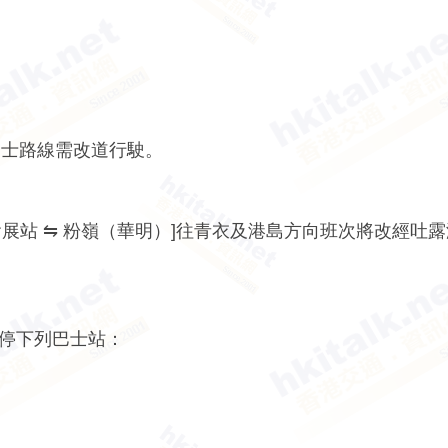
巴士路線需改道行駛。
78 [會展站 ⇋ 粉嶺（華明）]往青衣及港島方向班次將改經吐
時不停下列巴士站：