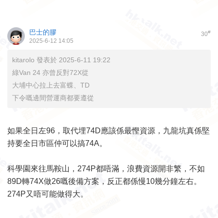
巴士的膠
#
30
2025-6-12 14:05
kitarolo 發表於 2025-6-11 19:22
綠Van 24 亦曾反對72X從
大埔中心拉上去富蝶、TD
下令嘅邊間營運商都要遵從
如果全日左96，取代埋74D應該係最慳資源，九龍坑真係堅
持要全日市區仲可以搞74A。
科學園來往馬鞍山，274P都唔滿，浪費資源開非繁，不如
89D轉74X做26嘅後備方案，反正都係慢10幾分鐘左右。
274P又唔可能做得大。