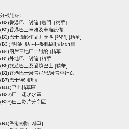
分板連結:
(B2)香港巴士討論
[熱門]
[精華]
(B0)香港巴士車務及車廂設備
(B3)巴士攝影作品貼圖區
[熱門]
[精華]
(B3i)即拍即貼 -手機相&翻拍Mon相
(B4)兩岸三地巴士討論
[精華]
(B5)外地巴士討論
[精華]
(B6)旅遊巴士及過境巴士
[精華]
(B1)香港巴士廣告消息/廣告車行踪
(B7)巴士特別所見
(B11)巴士精華區
(B22)巴士迷吹水區
(B23)巴士影片分享區
(R1)香港鐵路
[精華]