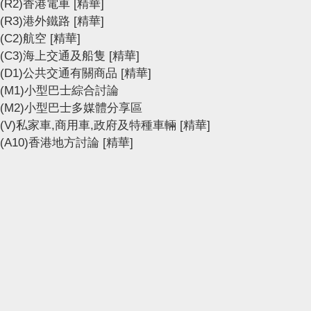
(R2)香港電車
[精華]
(R3)港外鐵路
[精華]
(C2)航空
[精華]
(C3)海上交通及船隻
[精華]
(D1)公共交通有關商品
[精華]
(M1)小型巴士綜合討論
(M2)小型巴士多媒體分享區
(V)私家車,商用車,政府及特種車輛
[精華]
(A10)香港地方討論
[精華]