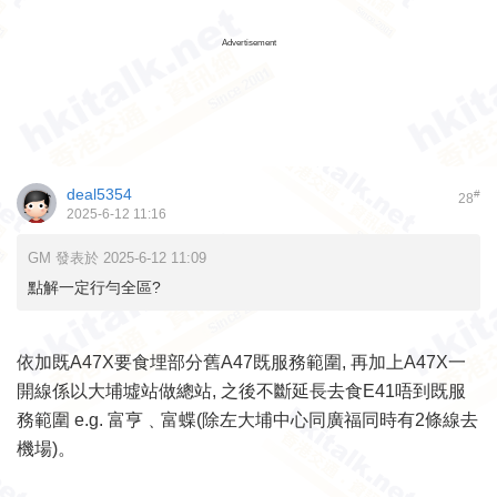
Advertisement
deal5354
#
28
2025-6-12 11:16
GM 發表於 2025-6-12 11:09
點解一定行勻全區?
依加既A47X要食埋部分舊A47既服務範圍, 再加上A47X一
開線係以大埔墟站做總站, 之後不斷延長去食E41唔到既服
務範圍 e.g. 富亨﹑富蝶(除左大埔中心同廣福同時有2條線去
機場)。