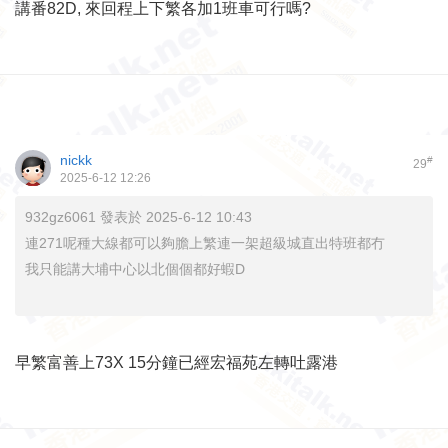
講番82D, 來回程上下繁各加1班車可行嗎?
nickk
#
29
2025-6-12 12:26
932gz6061 發表於 2025-6-12 10:43
連271呢種大線都可以夠膽上繁連一架超級城直出特班都冇
我只能講大埔中心以北個個都好蝦D
早繁富善上73X 15分鐘已經宏福苑左轉吐露港