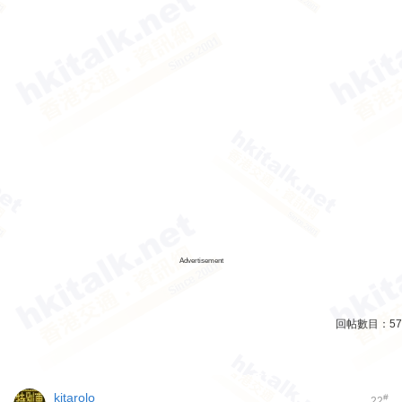
Advertisement
回帖數目：
57
kitarolo
#
22