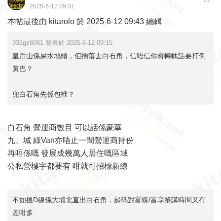
2025-6-12 09:31
本帖最後由 kitarolo 於 2025-6-12 09:43 編輯
932gz6061 發表於 2025-6-12 09:15
皇后山係屎水地頭，佢插落去白石角，信唔信你會轉軚話要打倒
黃巴？
兜白石角先係包袱？
白石角 營運商數目 可以話係豪華
九、城 綠Van亦唔止一間營運商持份
再唔係嘅 發展成幾萬人居住嘅區域
公私營樓宇都要有 咁就可招標新線
不如搵D線係大埔北直出白石角，起碼對富蝶/富享黎講時間又冇
差咁多