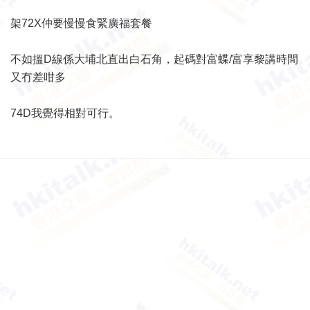
架72X仲要慢慢食緊廣福套餐
不如搵D線係大埔北直出白石角，起碼對富蝶/富享黎講時間
又冇差咁多
74D我覺得相對可行。