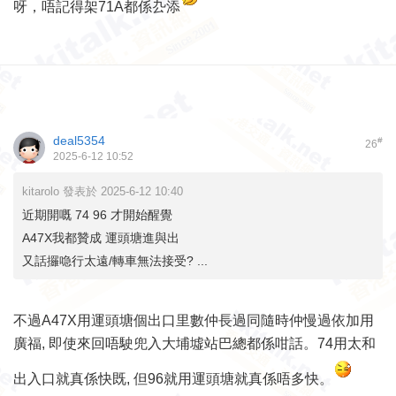
呀，唔記得架71A都係厹添
deal5354
#
26
2025-6-12 10:52
kitarolo 發表於 2025-6-12 10:40
近期開嘅 74 96 才開始醒覺
A47X我都贊成 運頭塘進與出
又話攞喼行太遠/轉車無法接受? ...
不過A47X用運頭塘個出口里數仲長過同隨時仲慢過依加用
廣福, 即使來回唔駛兜入大埔墟站巴總都係咁話。74用太和
出入口就真係快既, 但96就用運頭塘就真係唔多快。