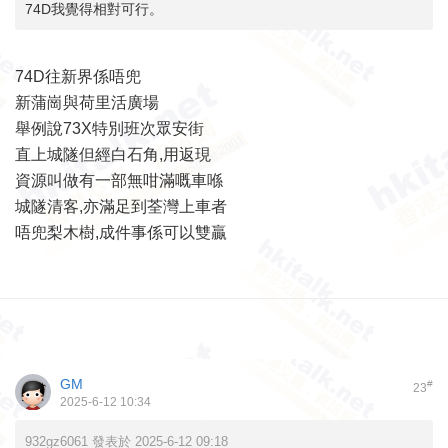
74D我覺得相對可行。
74D往新界係唔兜
新蒲崗與荷里活廣場
舉例說73X特別班次眾安街
直上城隧但經白石角,用返現
資源叫做有一部無咁滿嘅車喺
城隧清客,亦滿足到荃灣上車者
唔兜梨木樹,成件事係可以雙贏
GM
#
23
2025-6-12 10:34
932gz6061 發表於 2025-6-12 09:18