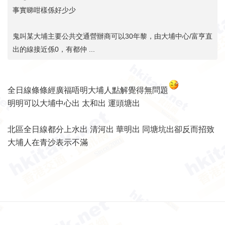
事實睇咁樣係好少少
鬼叫某大埔主要公共交通營辦商可以30年黎，由大埔中心/富亨直
出的線接近係0，有都仲 ...
全日線條條經廣福唔明大埔人點解覺得無問題
明明可以大埔中心出 太和出 運頭塘出
北區全日線都分上水出 清河出 華明出 同塘坑出卻反而招致
大埔人在青沙表示不滿