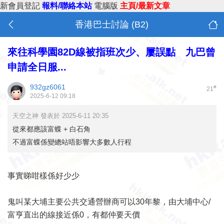
新會員登記
報料/聯絡本站
電腦版
主頁/最新文章
香港巴士討論 (B2)
來往科學園82D線被指班次少、屢誤點 九巴曾
申請全日服...
932gz6061
#
21
2025-6-12 09:18
天空之神 發表於 2025-6-11 20:35
從來都應該富蝶 + 白石角
不過富蝶係變總站唔影響大多數人行程
事實睇咁樣係好少少
鬼叫某大埔主要公共交通營辦商可以30年黎，由大埔中心/
富亨直出的線接近係0，有都仲要天價