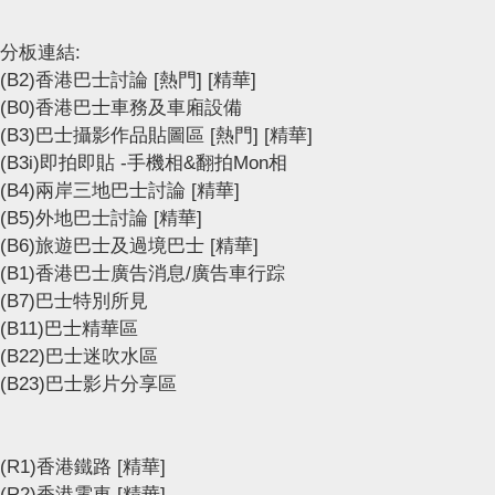
分板連結:
(B2)香港巴士討論
[熱門]
[精華]
(B0)香港巴士車務及車廂設備
(B3)巴士攝影作品貼圖區
[熱門]
[精華]
(B3i)即拍即貼 -手機相&翻拍Mon相
(B4)兩岸三地巴士討論
[精華]
(B5)外地巴士討論
[精華]
(B6)旅遊巴士及過境巴士
[精華]
(B1)香港巴士廣告消息/廣告車行踪
(B7)巴士特別所見
(B11)巴士精華區
(B22)巴士迷吹水區
(B23)巴士影片分享區
(R1)香港鐵路
[精華]
(R2)香港電車
[精華]