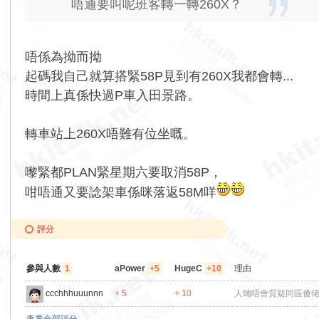
唔通要叫呢班客轉一轉260X？
唔係為拗而拗
起碼我自己就算搭緊58P見到有260X我都會轉...
時間上真係快過P車入田景路。
轉車站上260X唔難有位坐嘅。
嚟緊都PLAN緊星期六要取消58P，
咁唔通又要諗架車係咪落返58M咩
評分
參與人數
1
aPower
+5
HugeC
+10
理由
ccchhhuuunnn
+ 5
+ 10
人哋唔會質疑同區傻佬等