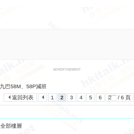
ADVERTISEMENT
九巴58M、58P減班
返回列表
1
2
3
4
5
6
/ 6 頁
示全部樓層