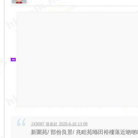
香
港
交
通
資
訊
網
JX9097 發表於 2025-6-16 13:08
新圍苑/ 部份良景/ 兆畦苑喺田裕樓落近啲啲