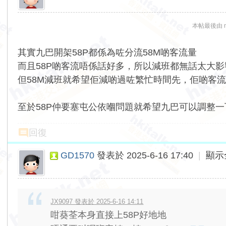
本帖最後由 mtr
其實九巴開架58P都係為咗分流58M啲客流量
而且58P啲客流唔係話好多，所以減班都無話太大影
但58M減班就希望佢減啲過咗繁忙時間先，佢啲客
至於58P仲要塞屯公依嗰問題就希望九巴可以調整
回復
GD1570
發表於 2025-6-16 17:40
|
顯示
JX9097 發表於 2025-6-16 14:11
咁葵荃本身直接上58P好地地