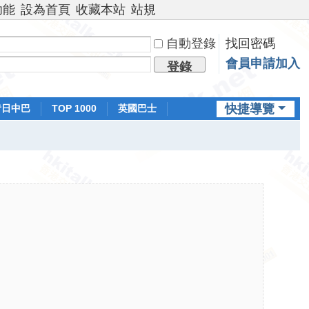
功能
設為首頁
收藏本站
站規
自動登錄
找回密碼
會員申請加入
登錄
快捷導覽
昔日中巴
TOP 1000
英國巴士
排行榜
日本鐵路