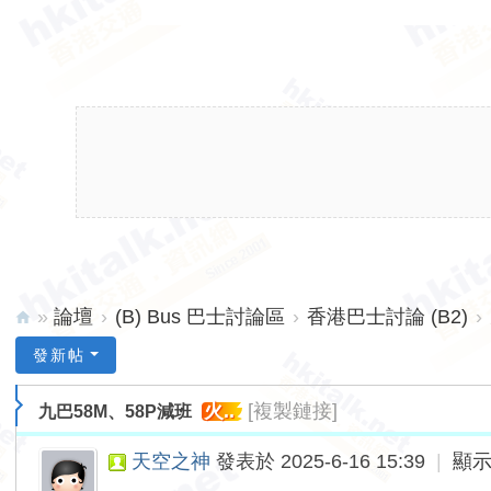
»
論壇
›
(B) Bus 巴士討論區
›
香港巴士討論 (B2)
›
hk
發新帖
ita
火..
[複製鏈接]
九巴58M、58P減班
lk.
ne
天空之神
發表於 2025-6-16 15:39
|
顯
t