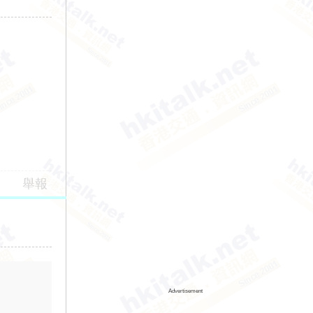
舉報
Advertisement