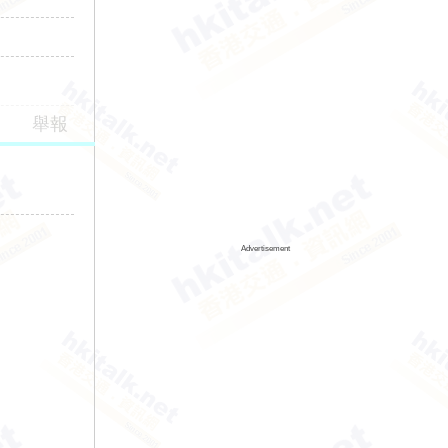
舉報
Advertisement