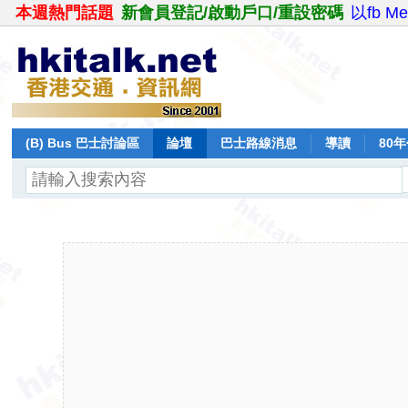
本週熱門話題
新會員登記/啟動戶口/重設密碼
以fb M
(B) Bus 巴士討論區
論壇
巴士路線消息
導讀
80
飛行報告
日誌
保留巴士
分享
記錄