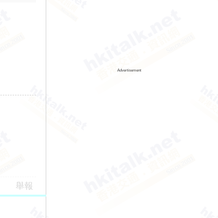
Advertisement
舉報