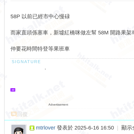
58P 以前已經市中心慢碌
而家直頭係塞車，新墟紅橋咪做左幫 58M 開路果架
仲要花時間特登等果班車
.
Advertisement
回復
mtrlover
發表於 2025-6-16 16:50
|
顯示