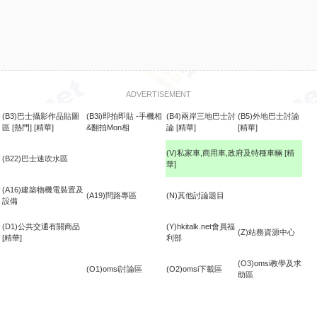
ADVERTISEMENT
(B3)巴士攝影作品貼圖
(B3i)即拍即貼 -手機相
(B4)兩岸三地巴士討
(B5)外地巴士討論
區
[熱門]
[精華]
&翻拍Mon相
論
[精華]
[精華]
(V)私家車,商用車,政府及特種車輛
[精
(B22)巴士迷吹水區
華]
食
(A16)建築物機電裝置及
(A19)問路專區
(N)其他討論題目
設備
(D1)公共交通有關商品
(Y)hkitalk.net會員福
(Z)站務資源中心
[精華]
利部
(O3)omsi教學及求
(O1)omsi討論區
(O2)omsi下載區
助區