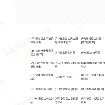
(B0)香港巴士車務及
(B1)香港巴士廣告消
(B2)香港巴士討論
車廂設備
息/廣告車行踪
[熱門]
[精華]
(B6)旅遊巴士及過境
(B7)巴士特別所見
(B11)巴士精華區
巴士
[精華]
(A6)相片及短片分享/
(A10)香港地方討論
[精
(A11)消費著數及飲
攝影技術
華]
資訊
(F1)交通路線集思建
(C3)海上交通及船隻
(C2)航空
[精華]
議區
[精華]
(R1)香港鐵路
[精華]
(R2)香港電車
[精華]
(R3)港外鐵路
[精華]
(M1)小型巴士綜合討
(M2)小型巴士多媒體
(M3)香港小型巴士字
論
分享區
軌表