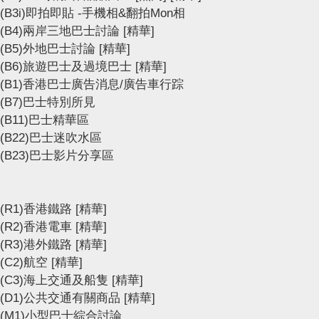
(B3i)即拍即貼 -手機相&翻拍Mon相
(B4)兩岸三地巴士討論
[精華]
(B5)外地巴士討論
[精華]
(B6)旅遊巴士及過境巴士
[精華]
(B1)香港巴士廣告消息/廣告車行踪
(B7)巴士特別所見
(B11)巴士精華區
(B22)巴士迷吹水區
(B23)巴士影片分享區
(R1)香港鐵路
[精華]
(R2)香港電車
[精華]
(R3)港外鐵路
[精華]
(C2)航空
[精華]
(C3)海上交通及船隻
[精華]
(D1)公共交通有關商品
[精華]
(M1)小型巴士綜合討論