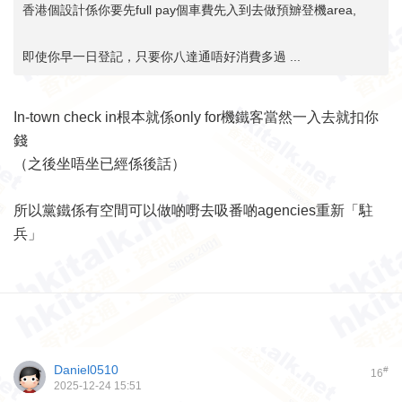
香港個設計係你要先full pay個車費先入到去做預辧登機area,
即使你早一日登記，只要你八達通唔好消費多過 ...
In-town check in根本就係only for機鐵客當然一入去就扣你
錢
（之後坐唔坐已經係後話）
所以黨鐵係有空間可以做啲嘢去吸番啲agencies重新「駐
兵」
Daniel0510
#
16
2025-12-24 15:51