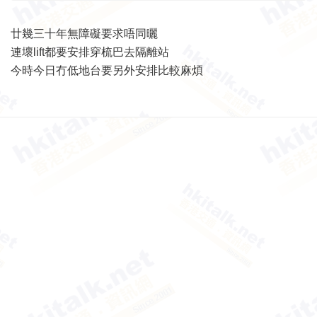
廿幾三十年無障礙要求唔同曬
連壞lift都要安排穿梳巴去隔離站
今時今日冇低地台要另外安排比較麻煩