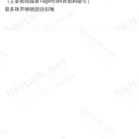
（主要都係國泰+agencies肯都夠吸引）
最多咪畀啲啲甜頭佢哋