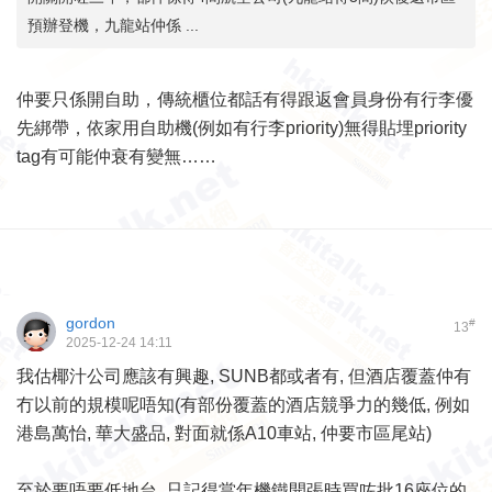
預辦登機，九龍站仲係 ...
仲要只係開自助，傳統櫃位都話有得跟返會員身份有行李優
先綁帶，依家用自助機(例如有行李priority)無得貼埋priority
tag有可能仲衰有變無……
gordon
#
13
2025-12-24 14:11
我估椰汁公司應該有興趣, SUNB都或者有, 但酒店覆蓋仲有
冇以前的規模呢唔知(有部份覆蓋的酒店競爭力的幾低, 例如
港島萬怡, 華大盛品, 對面就係A10車站, 仲要市區尾站)
至於要唔要低地台, 只記得當年機鐵開張時買咗批16座位的