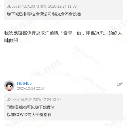
JB5571@3B/103 發表於 2025-12-24 11:39
睇下城巴非專/交會費公司/陽光會不會投🤔
我諗應該都係俾返取消前嘅「泰豐」做，即係冠忠。始終人
哋做開，
HU6455
#
19
2025-12-24 22:07
JX9097 發表於 2025-12-24 13:27
預辦登機都可以睇下點做啫
以前COVID前大部份都有