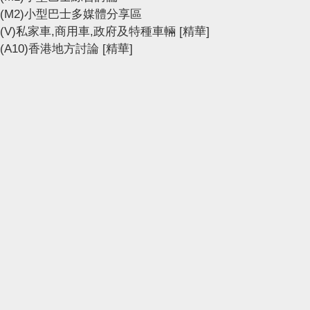
(M2)小型巴士多媒體分享區
(V)私家車,商用車,政府及特種車輛
[精華]
(A10)香港地方討論
[精華]