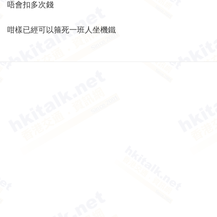
唔會扣多次錢
咁樣已經可以箍死一班人坐機鐵