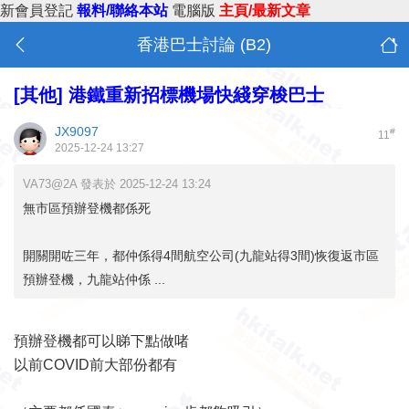
新會員登記
報料/聯絡本站
電腦版
主頁/最新文章
香港巴士討論 (B2)
[其他]
港鐵重新招標機場快綫穿梭巴士
JX9097
#
11
2025-12-24 13:27
VA73@2A 發表於 2025-12-24 13:24
無市區預辦登機都係死
開關開咗三年，都仲係得4間航空公司(九龍站得3間)恢復返市區
預辦登機，九龍站仲係 ...
預辦登機都可以睇下點做啫
以前COVID前大部份都有