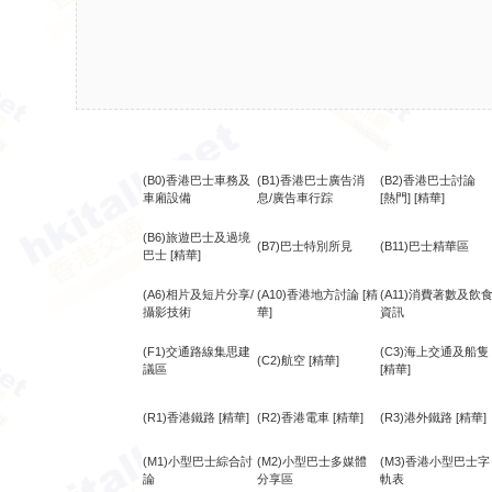
(B0)香港巴士車務及
(B1)香港巴士廣告消
(B2)香港巴士討論
車廂設備
息/廣告車行踪
[熱門]
[精華]
(B6)旅遊巴士及過境
(B7)巴士特別所見
(B11)巴士精華區
巴士
[精華]
(A6)相片及短片分享/
(A10)香港地方討論
[精
(A11)消費著數及飲
攝影技術
華]
資訊
(F1)交通路線集思建
(C3)海上交通及船隻
(C2)航空
[精華]
議區
[精華]
(R1)香港鐵路
[精華]
(R2)香港電車
[精華]
(R3)港外鐵路
[精華]
(M1)小型巴士綜合討
(M2)小型巴士多媒體
(M3)香港小型巴士字
論
分享區
軌表