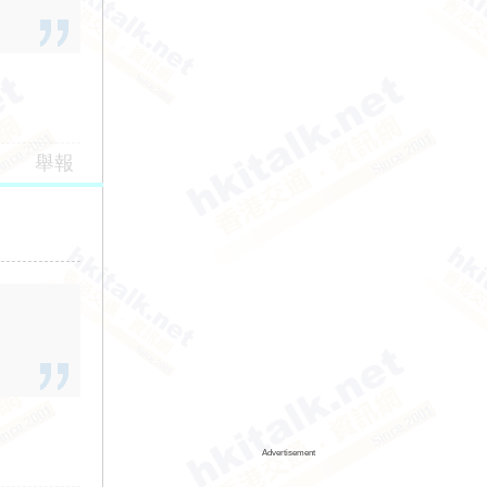
舉報
Advertisement