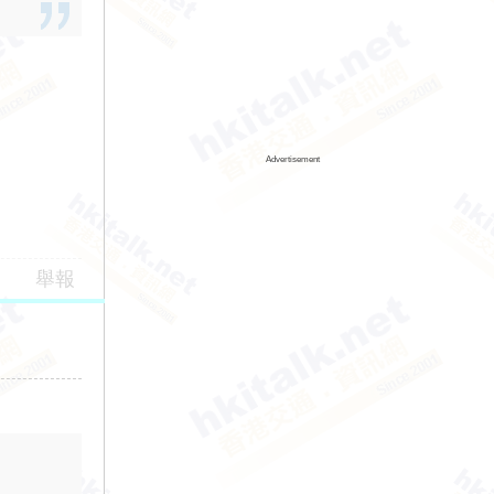
Advertisement
舉報