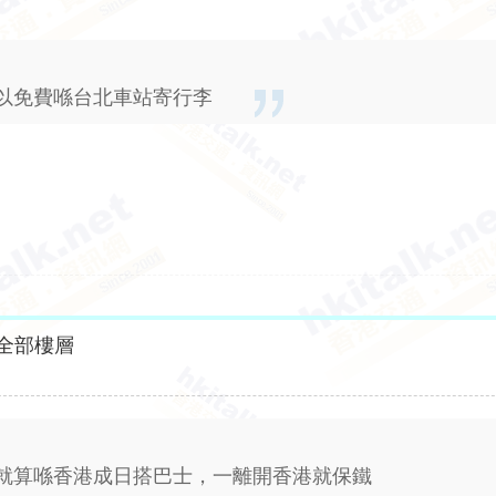
以免費喺台北車站寄行李
全部樓層
就算喺香港成日搭巴士，一離開香港就保鐵