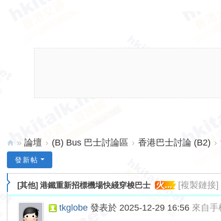
»
論壇
›
(B) Bus 巴士討論區
›
香港巴士討論 (B2)
›
hk
發新帖
ita
火...
[複製鏈接]
[其他]
港鐵重新招標機場快綫穿梭巴士
lk.
ne
tkglobe
發表於 2025-12-29 16:56
來自手
t