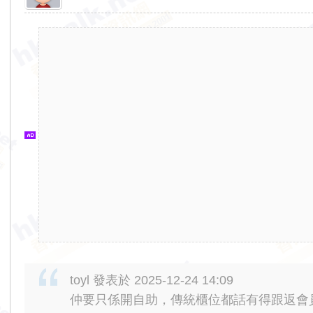
香
港
交
通
資
訊
網
toyl 發表於 2025-12-24 14:09
仲要只係開自助，傳統櫃位都話有得跟返會