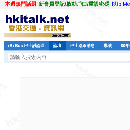
本週熱門話題
新會員登記/啟動戶口/重設密碼
以fb M
(B) Bus 巴士討論區
論壇
巴士路線消息
導讀
80
飛行報告
日誌
保留巴士
分享
記錄