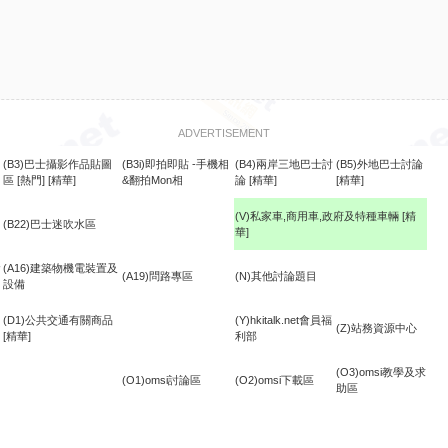
ADVERTISEMENT
(B3)巴士攝影作品貼圖
(B3i)即拍即貼 -手機相
(B4)兩岸三地巴士討
(B5)外地巴士討論
區
[熱門]
[精華]
&翻拍Mon相
論
[精華]
[精華]
(V)私家車,商用車,政府及特種車輛
[精
(B22)巴士迷吹水區
華]
食
(A16)建築物機電裝置及
(A19)問路專區
(N)其他討論題目
設備
(D1)公共交通有關商品
(Y)hkitalk.net會員福
(Z)站務資源中心
[精華]
利部
(O3)omsi教學及求
(O1)omsi討論區
(O2)omsi下載區
助區