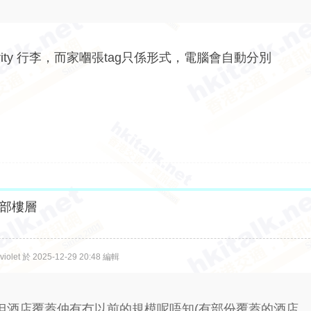
ity 行李，而家嗰張tag只係形式，電腦會自動分別
部樓層
let 於 2025-12-29 20:48 編輯
, 但酒店覆蓋仲有冇以前的規模呢唔知(有部份覆蓋的酒店