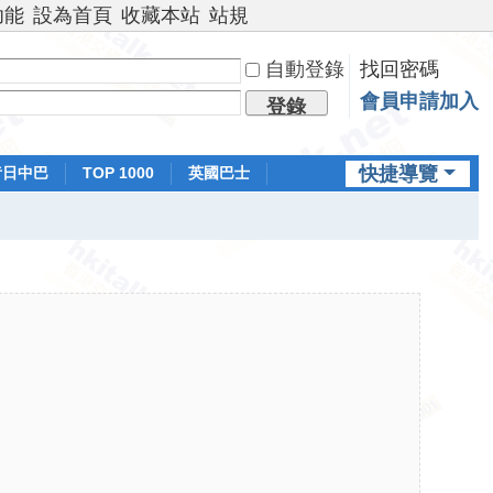
功能
設為首頁
收藏本站
站規
自動登錄
找回密碼
會員申請加入
登錄
快捷導覽
昔日中巴
TOP 1000
英國巴士
排行榜
日本鐵路