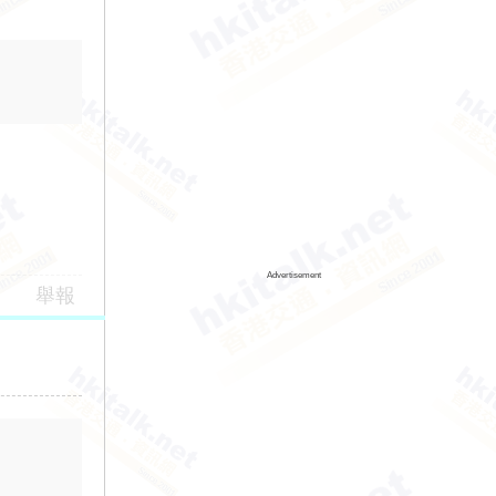
Advertisement
舉報