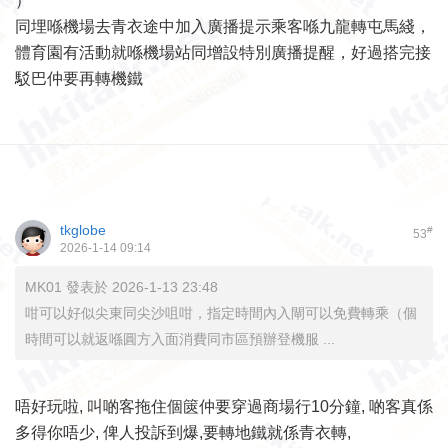
）
同埋喺機場去青衣途中加入廣播提示乘客喺九龍轉屯馬綫，
體育園有活動就喺機場站同增設特別廣播提醒，好過搭完接
駁巴仲要再轉機鐵
tkglobe
#
53
2026-1-14 09:14
MK01 發表於 2026-1-13 23:48
咁可以好似尖東同尖沙咀咁，指定時間內入閘可以免費轉乘（個
時間可以就返喺圓方入面消費同市區預辦登機服 ...
唔好玩啦, 叫啲客拖住個篋仲要穿過商場行10分鐘, 啲客真係
多得你唔少, 俾人投訴到爆,要轉地鐵就係青衣轉,