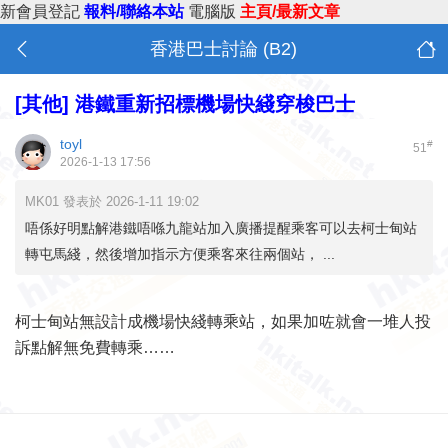
新會員登記
報料/聯絡本站
電腦版
主頁/最新文章
香港巴士討論 (B2)
[其他]
港鐵重新招標機場快綫穿梭巴士
toyl
#
51
2026-1-13 17:56
MK01 發表於 2026-1-11 19:02
唔係好明點解港鐵唔喺九龍站加入廣播提醒乘客可以去柯士甸站
轉屯馬綫，然後增加指示方便乘客來往兩個站， ...
柯士甸站無設計成機場快綫轉乘站，如果加咗就會一堆人投
訴點解無免費轉乘……