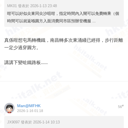
MK01 發表於 2026-1-13 23:48
咁可以好似尖東同尖沙咀咁，指定時間內入閘可以免費轉乘（個
時間可以就返喺圓方入面消費同市區預辦登機服 ...
真係咁想屯馬轉機鐵，南昌轉多次東涌綫已經得，步行距離
一定少過穿圓方。
講講下變咗鐵路板......
Man@MFHK
#
56
2026-1-16 01:18
JX9097 發表於 2026-1-14 10:13