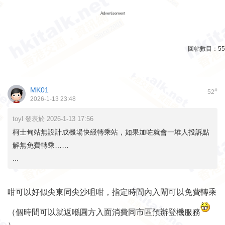
Advertisement
回帖數目：
55
MK01
#
52
2026-1-13 23:48
toyl 發表於 2026-1-13 17:56
柯士甸站無設計成機場快綫轉乘站，如果加咗就會一堆人投訴點
解無免費轉乘……
...
咁可以好似尖東同尖沙咀咁，指定時間內入閘可以免費轉乘
（個時間可以就返喺圓方入面消費同市區預辦登機服務