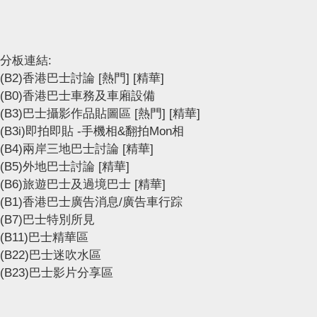
分板連結:
(B2)香港巴士討論
[熱門]
[精華]
(B0)香港巴士車務及車廂設備
(B3)巴士攝影作品貼圖區
[熱門]
[精華]
(B3i)即拍即貼 -手機相&翻拍Mon相
(B4)兩岸三地巴士討論
[精華]
(B5)外地巴士討論
[精華]
(B6)旅遊巴士及過境巴士
[精華]
(B1)香港巴士廣告消息/廣告車行踪
(B7)巴士特別所見
(B11)巴士精華區
(B22)巴士迷吹水區
(B23)巴士影片分享區