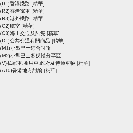
(R1)香港鐵路
[精華]
(R2)香港電車
[精華]
(R3)港外鐵路
[精華]
(C2)航空
[精華]
(C3)海上交通及船隻
[精華]
(D1)公共交通有關商品
[精華]
(M1)小型巴士綜合討論
(M2)小型巴士多媒體分享區
(V)私家車,商用車,政府及特種車輛
[精華]
(A10)香港地方討論
[精華]