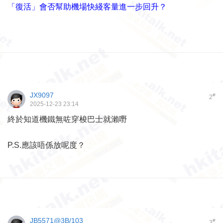
「復活」會否幫助機場快綫客量進一步回升？
JX9097
#
2
2025-12-23 23:14
終於知道機鐵無咗穿梭巴士就瀨嘢
P.S.應該唔係放呢度？
JB5571@3B/103
#
3