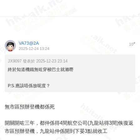
VA73@2A
#
10
2025-12-24 13:24
JX9097 發表於 2025-12-23 23:14
終於知道機鐵無咗穿梭巴士就瀨嘢
P.S.應該唔係放呢度？
無市區預辦登機都係死
開關開咗三年，都仲係得4間航空公司(九龍站得3間)恢復返
市區預辦登機，九龍站仲係開到下晏3點就收工