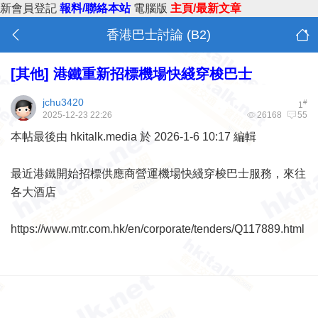
新會員登記
報料/聯絡本站
電腦版
主頁/最新文章
香港巴士討論 (B2)
[其他]
港鐵重新招標機場快綫穿梭巴士
jchu3420
#
1
2025-12-23 22:26
26168
55
本帖最後由 hkitalk.media 於 2026-1-6 10:17 編輯
最近港鐵開始招標供應商營運機場快綫穿梭巴士服務，來往
各大酒店
https://www.mtr.com.hk/en/corporate/tenders/Q117889.html