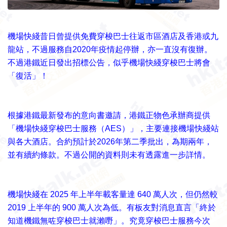
機場快綫昔日曾提供免費穿梭巴士往返市區酒店及香港或九
龍站，不過服務自2020年疫情起停辦，亦一直沒有復辦。
不過港鐵近日發出招標公告，似乎機場快綫穿梭巴士將會
「復活」！
根據港鐵最新發布的意向書邀請，港鐵正物色承辦商提供
「機場快綫穿梭巴士服務（AES）」，主要連接機場快綫站
與各大酒店。合約預計於2026年第二季批出，為期兩年，
並有續約條款。不過公開的資料則未有透露進一步詳情。
機場快綫在 2025 年上半年載客量達 640 萬人次，但仍然較
2019 上半年的 900 萬人次為低。有板友對消息直言「終於
知道機鐵無咗穿梭巴士就瀨嘢」。究竟穿梭巴士服務今次