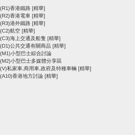
(R1)香港鐵路
[精華]
(R2)香港電車
[精華]
(R3)港外鐵路
[精華]
(C2)航空
[精華]
(C3)海上交通及船隻
[精華]
(D1)公共交通有關商品
[精華]
(M1)小型巴士綜合討論
(M2)小型巴士多媒體分享區
(V)私家車,商用車,政府及特種車輛
[精華]
(A10)香港地方討論
[精華]