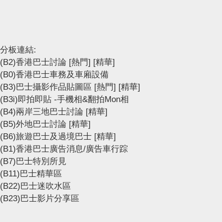
分板連結:
(B2)香港巴士討論
[熱門]
[精華]
(B0)香港巴士車務及車廂設備
(B3)巴士攝影作品貼圖區
[熱門]
[精華]
(B3i)即拍即貼 -手機相&翻拍Mon相
(B4)兩岸三地巴士討論
[精華]
(B5)外地巴士討論
[精華]
(B6)旅遊巴士及過境巴士
[精華]
(B1)香港巴士廣告消息/廣告車行踪
(B7)巴士特別所見
(B11)巴士精華區
(B22)巴士迷吹水區
(B23)巴士影片分享區