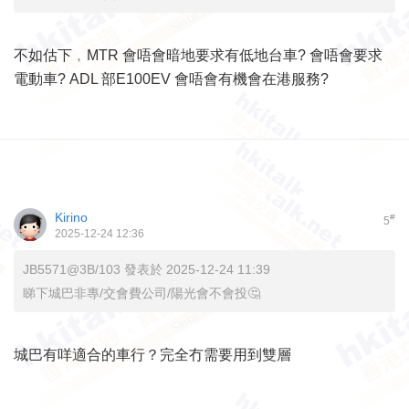
不如估下﹐MTR 會唔會暗地要求有低地台車? 會唔會要求
電動車? ADL 部E100EV 會唔會有機會在港服務?
Kirino
#
5
2025-12-24 12:36
JB5571@3B/103 發表於 2025-12-24 11:39
睇下城巴非專/交會費公司/陽光會不會投🤔
城巴有咩適合的車行？完全冇需要用到雙層