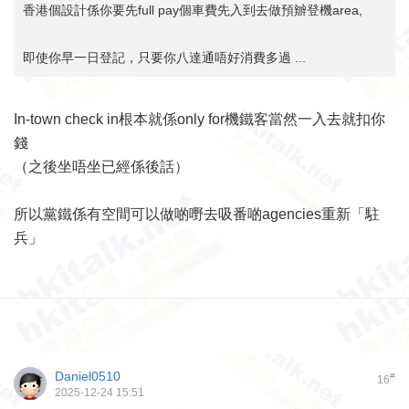
香港個設計係你要先full pay個車費先入到去做預辧登機area,
即使你早一日登記，只要你八達通唔好消費多過 ...
In-town check in根本就係only for機鐵客當然一入去就扣你
錢
（之後坐唔坐已經係後話）
所以黨鐵係有空間可以做啲嘢去吸番啲agencies重新「駐
兵」
Daniel0510
#
16
2025-12-24 15:51