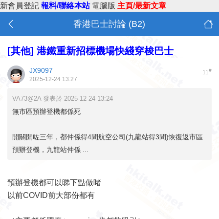
新會員登記
報料/聯絡本站
電腦版
主頁/最新文章
香港巴士討論 (B2)
[其他]
港鐵重新招標機場快綫穿梭巴士
JX9097
#
11
2025-12-24 13:27
VA73@2A 發表於 2025-12-24 13:24
無市區預辦登機都係死
開關開咗三年，都仲係得4間航空公司(九龍站得3間)恢復返市區
預辦登機，九龍站仲係 ...
預辦登機都可以睇下點做啫
以前COVID前大部份都有