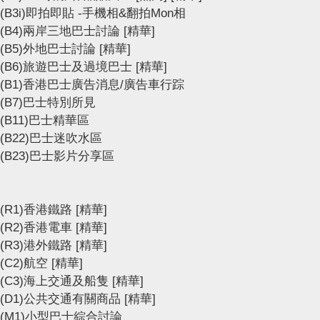
(B3i)即拍即貼 -手機相&翻拍Mon相
(B4)兩岸三地巴士討論
[精華]
(B5)外地巴士討論
[精華]
(B6)旅遊巴士及過境巴士
[精華]
(B1)香港巴士廣告消息/廣告車行踪
(B7)巴士特別所見
(B11)巴士精華區
(B22)巴士迷吹水區
(B23)巴士影片分享區
(R1)香港鐵路
[精華]
(R2)香港電車
[精華]
(R3)港外鐵路
[精華]
(C2)航空
[精華]
(C3)海上交通及船隻
[精華]
(D1)公共交通有關商品
[精華]
(M1)小型巴士綜合討論