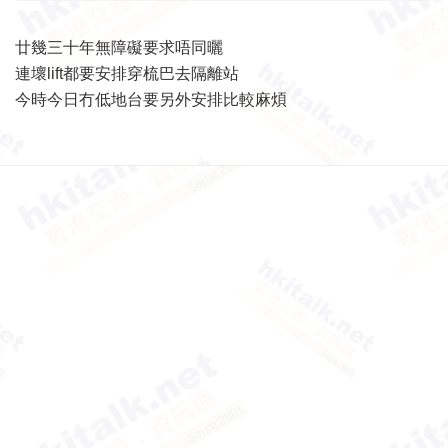
廿幾三十年無障礙要求唔同曬
連壞lift都要安排穿梳巴去隔離站
今時今日冇低地台要另外安排比較麻煩