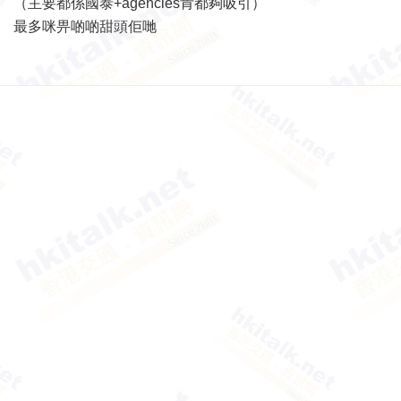
（主要都係國泰+agencies肯都夠吸引）
最多咪畀啲啲甜頭佢哋