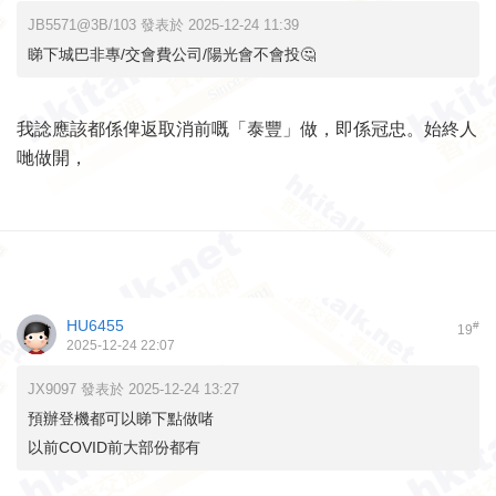
JB5571@3B/103 發表於 2025-12-24 11:39
睇下城巴非專/交會費公司/陽光會不會投🤔
我諗應該都係俾返取消前嘅「泰豐」做，即係冠忠。始終人
哋做開，
HU6455
#
19
2025-12-24 22:07
JX9097 發表於 2025-12-24 13:27
預辦登機都可以睇下點做啫
以前COVID前大部份都有