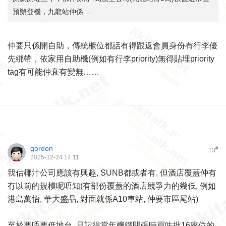
預辦登機，九龍站仲係 ...
仲要只係開自助，傳統櫃位都話有得跟返會員身份有行李優
先綁帶，依家用自助機(例如有行李priority)無得貼埋priority
tag有可能仲衰有變無……
gordon
#
13
2025-12-24 14:11
我估椰汁公司應該有興趣, SUNB都或者有, 但酒店覆蓋仲有
冇以前的規模呢唔知(有部份覆蓋的酒店競爭力的幾低, 例如
港島萬怡, 華大盛品, 對面就係A10車站, 仲要市區尾站)
至於要唔要低地台, 只記得當年機鐵開張時買咗批16座位的