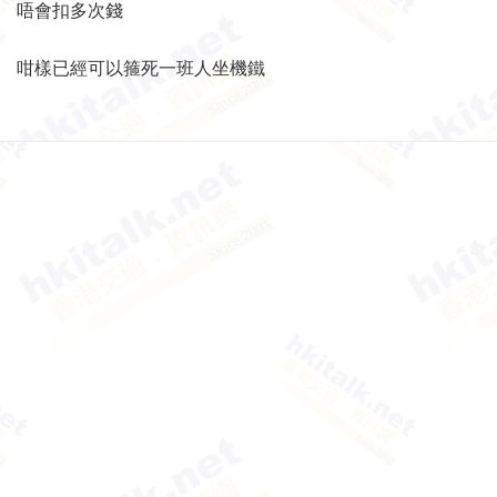
唔會扣多次錢
咁樣已經可以箍死一班人坐機鐵