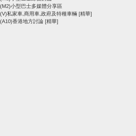
(M2)小型巴士多媒體分享區
(V)私家車,商用車,政府及特種車輛
[精華]
(A10)香港地方討論
[精華]