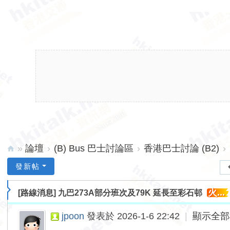
»
論壇
›
(B) Bus 巴士討論區
›
香港巴士討論 (B2)
›
hk
發新帖
ita
火...
[路線消息]
九巴273A部分班次及79K 延長至彩石邨
lk.
ne
jpoon
發表於 2026-1-6 22:42
|
顯示全部
t