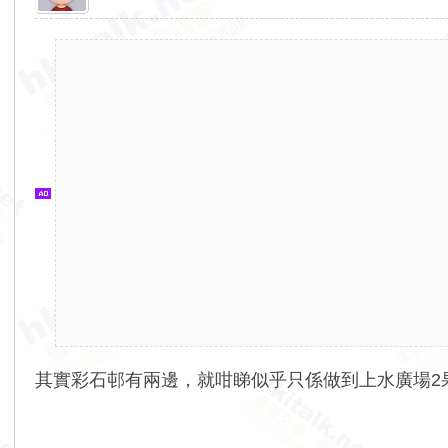
香
港
交
通
資
訊
網
其實彩石邨有兩邊，就咁睇似乎只係做到上水廣場2