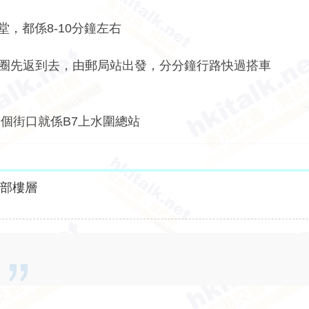
，都係8-10分鐘左右
大圈先返到去，由郵局站出發，分分鐘行路快過搭車
個街口就係B7上水圍總站
全部樓層