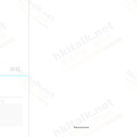
舉報
Advertisement