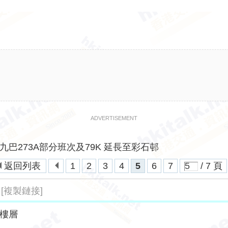
ADVERTISEMENT
九巴273A部分班次及79K 延長至彩石邨
返回列表
1
2
3
4
5
6
7
/ 7 頁
[複製鏈接]
樓層