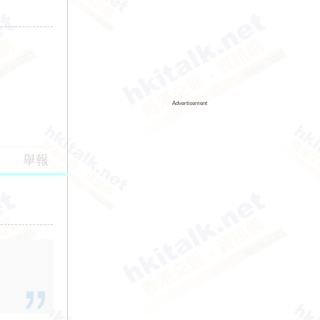
Advertisement
舉報