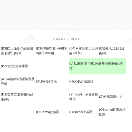
ADVERTISEMENT
(B3)巴士攝影作品貼圖
(B3i)即拍即貼 -手機相
(B4)兩岸三地巴士討
(B5)外地巴士討論
區
[熱門]
[精華]
&翻拍Mon相
論
[精華]
[精華]
(V)私家車,商用車,政府及特種車輛
[精
(B22)巴士迷吹水區
華]
食
(A16)建築物機電裝置及
(A19)問路專區
(N)其他討論題目
設備
(D1)公共交通有關商品
(Y)hkitalk.net會員福
(Z)站務資源中心
[精華]
利部
(O3)omsi教學及求
(O1)omsi討論區
(O2)omsi下載區
助區