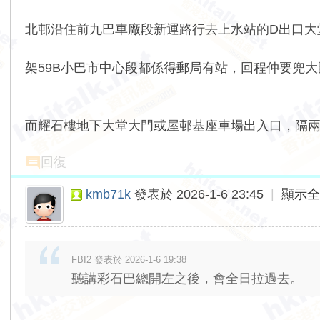
北邨沿住前九巴車廠段新運路行去上水站的D出口大堂
架59B小巴市中心段都係得郵局有站，回程仲要兜
而耀石樓地下大堂大門或屋邨基座車場出入口，隔兩
回復
kmb71k
發表於 2026-1-6 23:45
|
顯示
FBI2 發表於 2026-1-6 19:38
聽講彩石巴總開左之後，會全日拉過去。