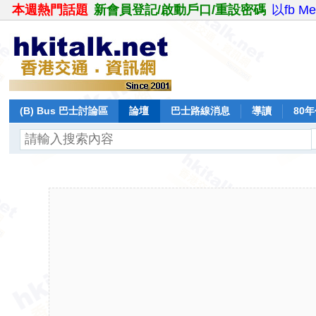
本週熱門話題
新會員登記/啟動戶口/重設密碼
以fb M
(B) Bus 巴士討論區
論壇
巴士路線消息
導讀
80
飛行報告
日誌
保留巴士
分享
記錄