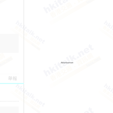
Advertisement
舉報