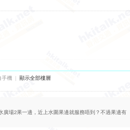
自手機
|
顯示全部樓層
水廣場2果一邊，近上水圍果邊就服務唔到？不過果邊有