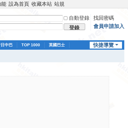
功能
設為首頁
收藏本站
站規
自動登錄
找回密碼
會員申請加入
登錄
快捷導覽
昔日中巴
TOP 1000
英國巴士
排行榜
日本鐵路