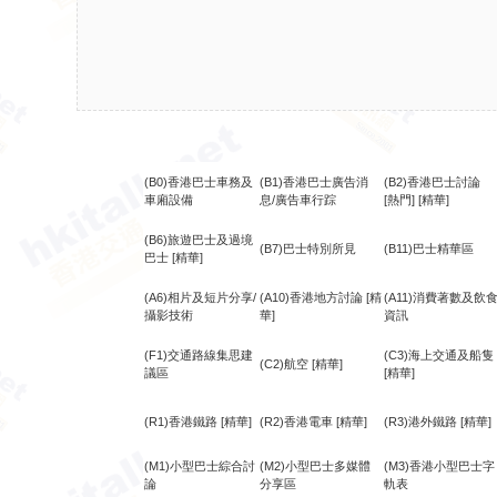
(B0)香港巴士車務及
(B1)香港巴士廣告消
(B2)香港巴士討論
車廂設備
息/廣告車行踪
[熱門]
[精華]
(B6)旅遊巴士及過境
(B7)巴士特別所見
(B11)巴士精華區
巴士
[精華]
(A6)相片及短片分享/
(A10)香港地方討論
[精
(A11)消費著數及飲
攝影技術
華]
資訊
(F1)交通路線集思建
(C3)海上交通及船隻
(C2)航空
[精華]
議區
[精華]
(R1)香港鐵路
[精華]
(R2)香港電車
[精華]
(R3)港外鐵路
[精華]
(M1)小型巴士綜合討
(M2)小型巴士多媒體
(M3)香港小型巴士字
論
分享區
軌表