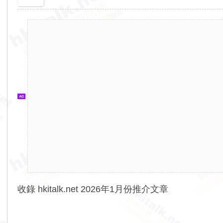
香
港
交
通
資
訊
網
收錄 hkitalk.net 2026年1月份推介文章