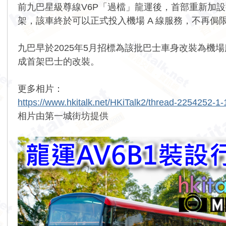
前九巴星級尊線V6P「過檔」龍運後，首部重新加設行李
架，該車終於可以正式投入機場 A 線服務，不再侷限
九巴早於2025年5月招標為該批巴士車身改裝為機場服
成首架巴士的改裝。
更多相片：
https://www.hkitalk.net/HKiTalk2/thread-2254252-1-
相片由第一城街坊提供