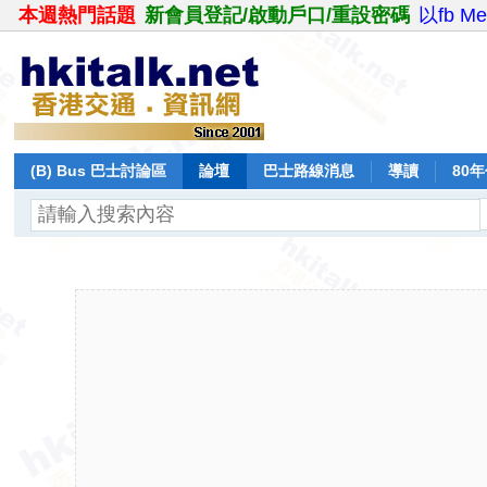
本週熱門話題
新會員登記/啟動戶口/重設密碼
以fb M
(B) Bus 巴士討論區
論壇
巴士路線消息
導讀
80
飛行報告
日誌
保留巴士
分享
記錄