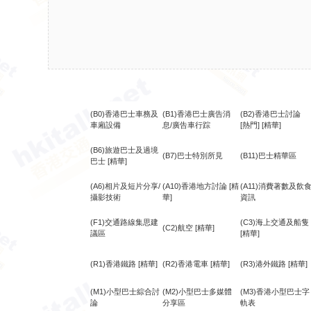
(B0)香港巴士車務及
(B1)香港巴士廣告消
(B2)香港巴士討論
車廂設備
息/廣告車行踪
[熱門]
[精華]
(B6)旅遊巴士及過境
(B7)巴士特別所見
(B11)巴士精華區
巴士
[精華]
(A6)相片及短片分享/
(A10)香港地方討論
[精
(A11)消費著數及飲
攝影技術
華]
資訊
(F1)交通路線集思建
(C3)海上交通及船隻
(C2)航空
[精華]
議區
[精華]
(R1)香港鐵路
[精華]
(R2)香港電車
[精華]
(R3)港外鐵路
[精華]
(M1)小型巴士綜合討
(M2)小型巴士多媒體
(M3)香港小型巴士字
論
分享區
軌表