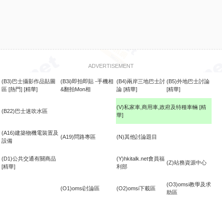
ADVERTISEMENT
(B3)巴士攝影作品貼圖
(B3i)即拍即貼 -手機相
(B4)兩岸三地巴士討
(B5)外地巴士討論
區
[熱門]
[精華]
&翻拍Mon相
論
[精華]
[精華]
(V)私家車,商用車,政府及特種車輛
[精
(B22)巴士迷吹水區
華]
食
(A16)建築物機電裝置及
(A19)問路專區
(N)其他討論題目
設備
(D1)公共交通有關商品
(Y)hkitalk.net會員福
(Z)站務資源中心
[精華]
利部
(O3)omsi教學及求
(O1)omsi討論區
(O2)omsi下載區
助區