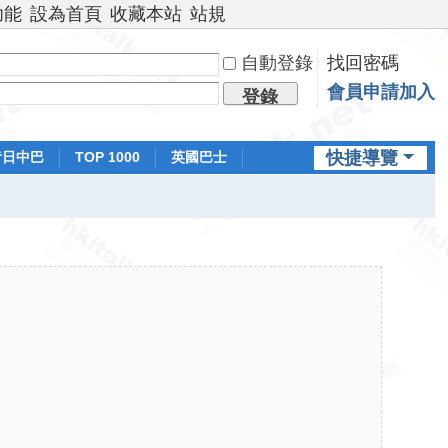
功能
設為首頁
收藏本站
站規
自動登錄
找回密碼
會員申請加入
登錄
快捷導覽
昔日中巴
TOP 1000
英國巴士
排行榜
日本鐵路