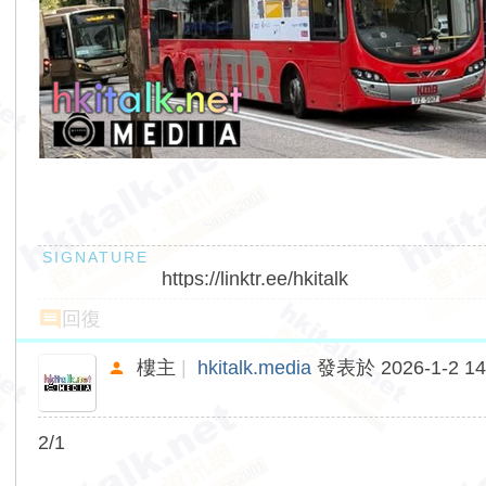
https://linktr.ee/hkitalk
回復
樓主
|
hkitalk.media
發表於 2026-1-2 14
2/1