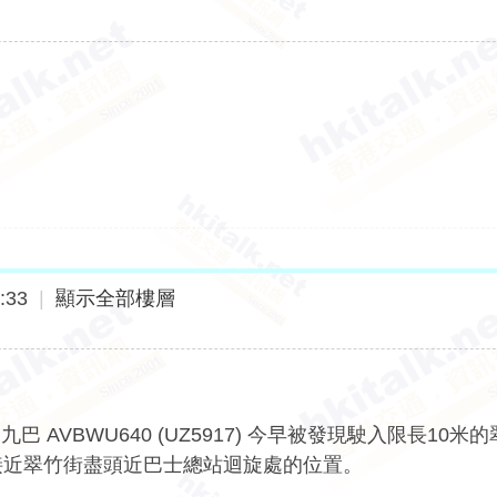
:33
|
顯示全部樓層
VBWU640 (UZ5917) 今早被發現駛入限長10米
接近翠竹街盡頭近巴士總站迴旋處的位置。