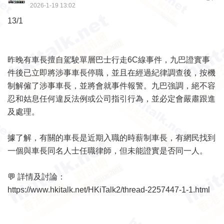
2026-1-19 13:02
13/1
昨晚有車長擅自駕駛單層巴士行走6C線事件，九巴證實事
件後已立即將涉事車長停職，並且在經過紀律調查後，按機
制解僱了涉事車長，並將會就事件報警。九巴強調，絕不容
忍和姑息任何違反法例或公司指引行為，並必定會嚴肅跟進
及處理。
據了解，有關的車長是近期入職的時薪制車長，有網民找到
一個與車長同名人士任職律師，但未能證實是否同一人。
💬 詳情及討論：
https://www.hkitalk.net/HKiTalk2/thread-2257447-1-1.html