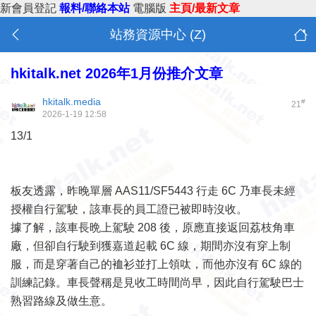
新會員登記
報料/聯絡本站
電腦版
主頁/最新文章
站務資源中心 (Z)
hkitalk.net 2026年1月份推介文章
hkitalk.media
#
21
2026-1-19 12:58
13/1
板友透露，昨晚單層 AAS11/SF5443 行走 6C 乃車長未經
授權自行駕駛，該車長的員工證已被即時沒收。
據了解，該車長晩上駕駛 208 後，原應直接返回荔枝角車
廠，但卻自行駛到獲嘉道起載 6C 線，期間亦沒有穿上制
服，而是穿著自己的裇衫並打上領呔，而他亦沒有 6C 線的
訓練記錄。車長聲稱是見收工時間尚早，因此自行駕駛巴士
熟習路線及做生意。