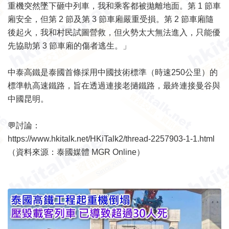
重機突然墜下砸中列車，我和乘客都被拋離地面。第 1 節車
廂安全，但第 2 節及第 3 節車廂嚴重受損。第 2 節車廂隨
後起火，我和村民試圖營救，但火勢太大無法進入，只能優
先協助第 3 節車廂的傷者逃生。」
中泰高鐵是泰國首條採用中國技術標準（時速250公里）的
標準軌高速鐵路，旨在透過連接老撾鐵路，最終連接曼谷與
中國昆明。
💬討論：
https://www.hkitalk.net/HKiTalk2/thread-2257903-1-1.html
（資料來源：泰國媒體 MGR Online）