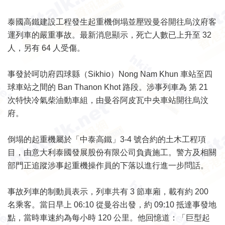
泰國高鐵建設工程發生起重機倒塌並壓毀曼谷開往烏汶府客
運列車的嚴重事故。最新消息顯示，死亡人數已上升至 32
人，另有 64 人受傷。
事發於呵叻府四球縣（Sikhio）Nong Nam Khun 車站至四
球車站之間的 Ban Thanon Khot 路段。涉事列車為 第 21
次特快冷氣柴油動車組，由曼谷阿皮瓦中央車站開往烏汶
府。
倒塌的起重機屬於「中泰高鐵」3-4 號合約的土木工程項
目，由意大利泰國發展股份有限公司負責施工。警方及相關
部門正追蹤涉事起重機操作員的下落以進行進一步問話。
事故列車的制動員表示，列車共有 3 節車廂，載有約 200
名乘客。當日早上 06:10 從曼谷出發，約 09:10 抵達事發地
點，當時車速約為每小時 120 公里。他回憶道：「巨型起