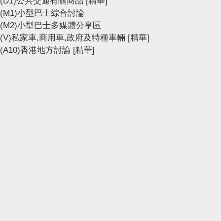
(D1)公共交通有關商品
[精華]
(M1)小型巴士綜合討論
(M2)小型巴士多媒體分享區
(V)私家車,商用車,政府及特種車輛
[精華]
(A10)香港地方討論
[精華]