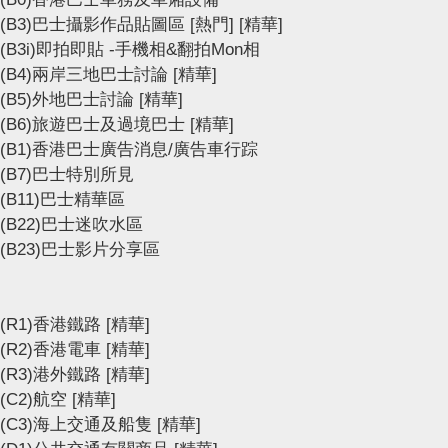
(B3)巴士攝影作品貼圖區
[熱門]
[精華]
(B3i)即拍即貼 -手機相&翻拍Mon相
(B4)兩岸三地巴士討論
[精華]
(B5)外地巴士討論
[精華]
(B6)旅遊巴士及過境巴士
[精華]
(B1)香港巴士廣告消息/廣告車行踪
(B7)巴士特別所見
(B11)巴士精華區
(B22)巴士迷吹水區
(B23)巴士影片分享區
(R1)香港鐵路
[精華]
(R2)香港電車
[精華]
(R3)港外鐵路
[精華]
(C2)航空
[精華]
(C3)海上交通及船隻
[精華]