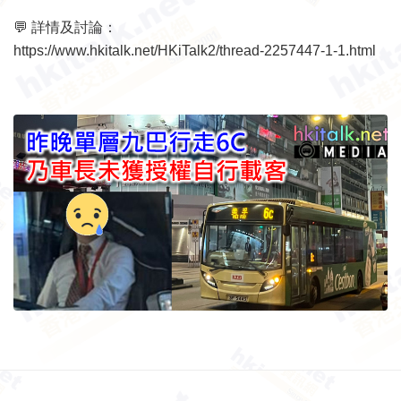
💬 詳情及討論：
https://www.hkitalk.net/HKiTalk2/thread-2257447-1-1.html