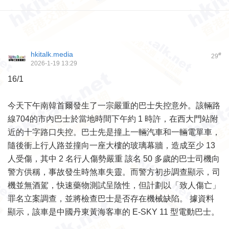
hkitalk.media
#
29
2026-1-19 13:29
16/1
今天下午南韓首爾發生了一宗嚴重的巴士失控意外。該輛路
線704的市內巴士於當地時間下午約 1 時許，在西大門站附
近的十字路口失控。巴士先是撞上一輛汽車和一輛電單車，
隨後衝上行人路並撞向一座大樓的玻璃幕牆，造成至少 13
人受傷，其中 2 名行人傷勢嚴重 該名 50 多歲的巴士司機向
警方供稱，事故發生時煞車失靈。而警方初步調查顯示，司
機並無酒駕，快速藥物測試呈陰性，但計劃以「致人傷亡」
罪名立案調查，並將檢查巴士是否存在機械缺陷。 據資料
顯示，該車是中國丹東黃海客車的 E-SKY 11 型電動巴士。