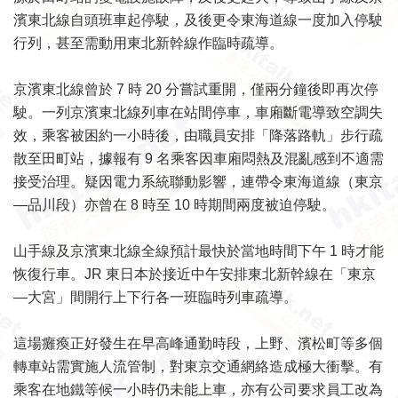
濱東北線自頭班車起停駛，及後更令東海道線一度加入停駛
行列，甚至需動用東北新幹線作臨時疏導。
京濱東北線曾於 7 時 20 分嘗試重開，僅兩分鐘後即再次停
駛。一列京濱東北線列車在站間停車，車廂斷電導致空調失
效，乘客被困約一小時後，由職員安排「降落路軌」步行疏
散至田町站，據報有 9 名乘客因車廂悶熱及混亂感到不適需
接受治理。疑因電力系統聯動影響，連帶令東海道線（東京
—品川段）亦曾在 8 時至 10 時期間兩度被迫停駛。
山手線及京濱東北線全線預計最快於當地時間下午 1 時才能
恢復行車。JR 東日本於接近中午安排東北新幹線在「東京
—大宮」間開行上下行各一班臨時列車疏導。
這場癱瘓正好發生在早高峰通勤時段，上野、濱松町等多個
轉車站需實施人流管制，對東京交通網絡造成極大衝擊。有
乘客在地鐵等候一小時仍未能上車，亦有公司要求員工改為