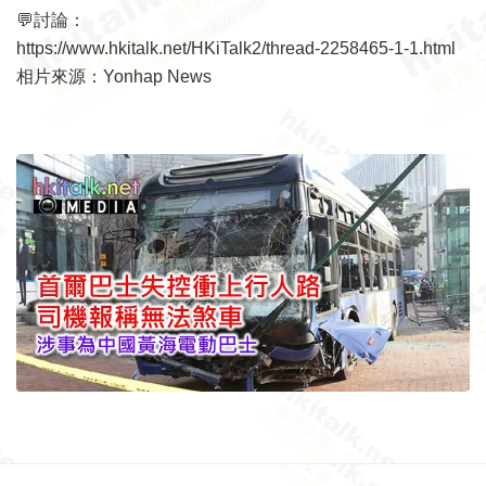
💬討論：
https://www.hkitalk.net/HKiTalk2/thread-2258465-1-1.html
相片來源：Yonhap News