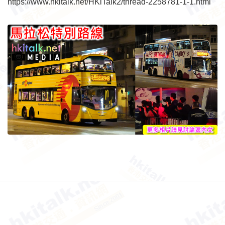
https://www.hkitalk.net/HKiTalk2/thread-2258781-1-1.html