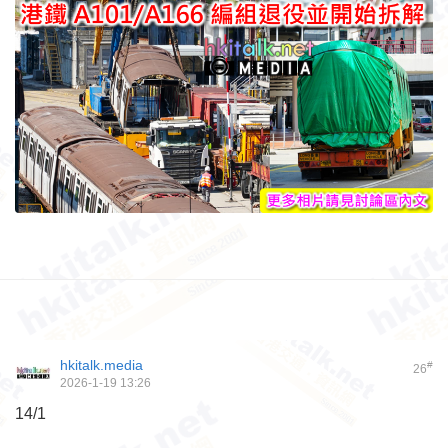
hkitalk.media
#
26
2026-1-19 13:26
14/1