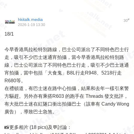
hkitalk.media
#
30
2026-1-19 13:30
18/1
今早香港馬拉松特別路線，巴士公司派出了不同特色巴士行
走，吸引不少巴士迷通宵拍攝，當今早香港馬拉松特別路
線，巴士公司派出了不同特色巴士行走，吸引不少巴士迷通
宵拍攝，當中包括「大食鬼」B8L行走R948、5218行走
R680等。
在禮頓道，有巴士迷在路中心拍攝，結果和去年一樣引來警
方驅趕。另外亦有乘搭R603 的跑手在 Threads 發文批評，
有大批巴士迷在紅隧口衝出拍攝巴士（該車有 Candy Wong
廣告），導致巴士急煞。
📸更多相片 (18 pics)及💬討論：