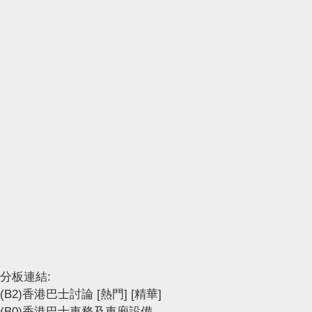
分板連結:
(B2)香港巴士討論
[熱門]
[精華]
(B0)香港巴士車務及車廂設備