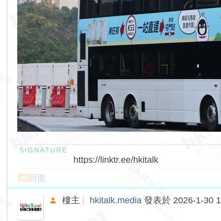
https://linktr.ee/hkitalk
回復
樓主
|
hkitalk.media
發表於 2026-1-30 1