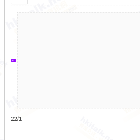
香
港
交
通
資
訊
網
22/1