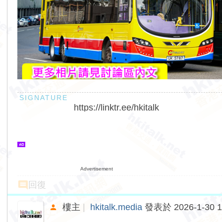
https://linktr.ee/hkitalk
Advertisement
回復
樓主
|
hkitalk.media
發表於 2026-1-30 1