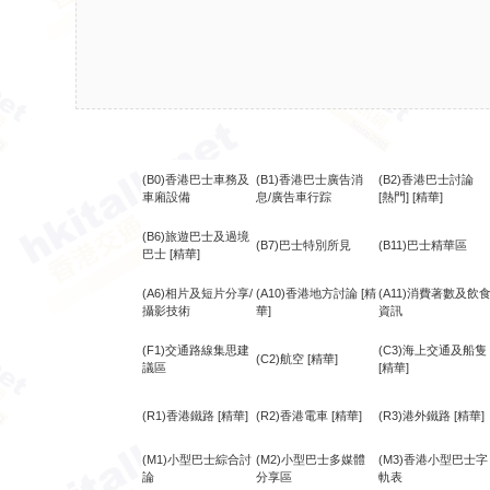
(B0)香港巴士車務及
(B1)香港巴士廣告消
(B2)香港巴士討論
車廂設備
息/廣告車行踪
[熱門]
[精華]
(B6)旅遊巴士及過境
(B7)巴士特別所見
(B11)巴士精華區
巴士
[精華]
(A6)相片及短片分享/
(A10)香港地方討論
[精
(A11)消費著數及飲
攝影技術
華]
資訊
(F1)交通路線集思建
(C3)海上交通及船隻
(C2)航空
[精華]
議區
[精華]
(R1)香港鐵路
[精華]
(R2)香港電車
[精華]
(R3)港外鐵路
[精華]
(M1)小型巴士綜合討
(M2)小型巴士多媒體
(M3)香港小型巴士字
論
分享區
軌表