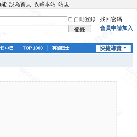
功能
設為首頁
收藏本站
站規
自動登錄
找回密碼
會員申請加入
登錄
快捷導覽
昔日中巴
TOP 1000
英國巴士
排行榜
日本鐵路