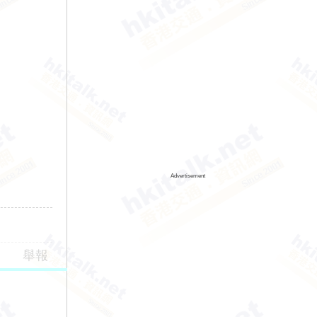
Advertisement
舉報