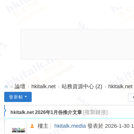
»
論壇
›
hkitalk.net
›
站務資源中心 (Z)
›
hkitalk
hk
發新帖
ita
[複製鏈接]
hkitalk.net 2026年1月份推介文章
lk.
ne
樓主
|
hkitalk.media
發表於 2026-1-30 1
t