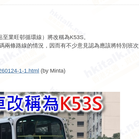
站至業旺邨循環線）將改稱為K53S。
號碼兩條路線的情況，因而有不少意見認為應該將特別班
2260124-1-1.html
(by Minta)