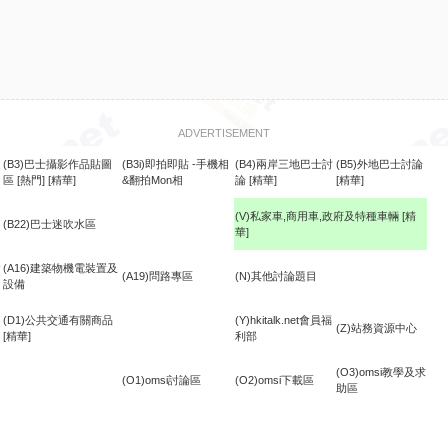
ADVERTISEMENT
(B3)巴士攝影作品貼圖
(B3i)即拍即貼 -手機相
(B4)兩岸三地巴士討
(B5)外地巴士討論
區
[熱門]
[精華]
&翻拍Mon相
論
[精華]
[精華]
(V)私家車,商用車,政府及特種車輛
[精
(B22)巴士迷吹水區
華]
食
(A16)建築物機電裝置及
(A19)問路專區
(N)其他討論題目
設備
(D1)公共交通有關商品
(Y)hkitalk.net會員福
(Z)站務資源中心
[精華]
利部
(O3)omsi教學及求
(O1)omsi討論區
(O2)omsi下載區
助區