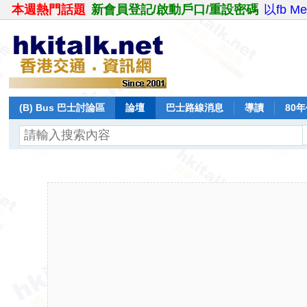
本週熱門話題
新會員登記/啟動戶口/重設密碼
以fb M
(B) Bus 巴士討論區
論壇
巴士路線消息
導讀
80
飛行報告
日誌
保留巴士
分享
記錄