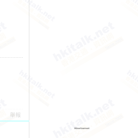
舉報
Advertisement