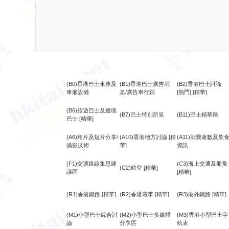
(B0)香港巴士車務及
(B1)香港巴士廣告消
(B2)香港巴士討論
車廂設備
息/廣告車行踪
[熱門]
[精華]
(B6)旅遊巴士及過境
(B7)巴士特別所見
(B11)巴士精華區
巴士
[精華]
(A6)相片及短片分享/
(A10)香港地方討論
[精
(A11)消費著數及飲
攝影技術
華]
資訊
(F1)交通路線集思建
(C3)海上交通及船隻
(C2)航空
[精華]
議區
[精華]
(R1)香港鐵路
[精華]
(R2)香港電車
[精華]
(R3)港外鐵路
[精華]
(M1)小型巴士綜合討
(M2)小型巴士多媒體
(M3)香港小型巴士字
論
分享區
軌表