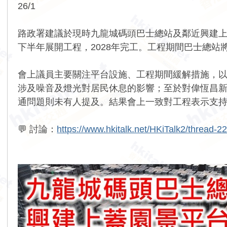
26/1
路政署建議於現時九龍城碼頭巴士總站及鄰近興建
下半年展開工程，2028年完工。工程期間巴士總
會上議員主要關注平台設施、工程期間緩解措施，
涉及噪音及燈光對居民休息的影響；至於對偉恆昌
通問題則未有人提及。結果會上一致對工程表示支
💬 討論：
https://www.hkitalk.net/HKiTalk2/thread-2