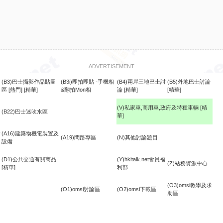
ADVERTISEMENT
(B3)巴士攝影作品貼圖
(B3i)即拍即貼 -手機相
(B4)兩岸三地巴士討
(B5)外地巴士討論
區
[熱門]
[精華]
&翻拍Mon相
論
[精華]
[精華]
(V)私家車,商用車,政府及特種車輛
[精
(B22)巴士迷吹水區
華]
食
(A16)建築物機電裝置及
(A19)問路專區
(N)其他討論題目
設備
(D1)公共交通有關商品
(Y)hkitalk.net會員福
(Z)站務資源中心
[精華]
利部
(O3)omsi教學及求
(O1)omsi討論區
(O2)omsi下載區
助區