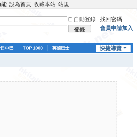
功能
設為首頁
收藏本站
站規
自動登錄
找回密碼
會員申請加入
登錄
快捷導覽
昔日中巴
TOP 1000
英國巴士
排行榜
日本鐵路