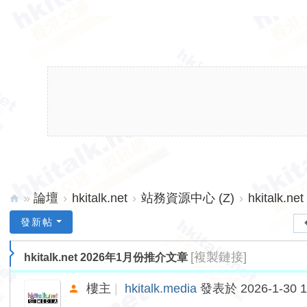
»
論壇
›
hkitalk.net
›
站務資源中心 (Z)
›
hkitalk
hk
發新帖
ita
[複製鏈接]
hkitalk.net 2026年1月份推介文章
lk.
ne
樓主
|
hkitalk.media
發表於 2026-1-30 1
t