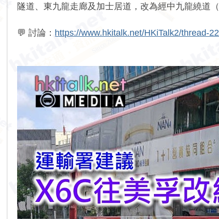
隧道、東九龍走廊及加士居道，改為經中九龍繞道
💬 討論：
https://www.hkitalk.net/HKiTalk2/thread-2