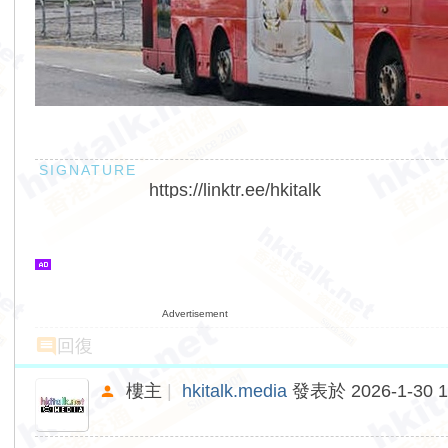
https://linktr.ee/hkitalk
Advertisement
回復
樓主
|
hkitalk.media
發表於 2026-1-30 1