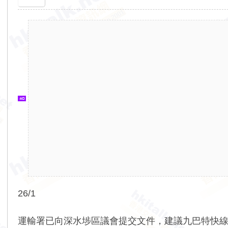
香
港
交
通
資
訊
網
26/1
運輸署已向深水埗區議會提交文件，建議九巴特快線 