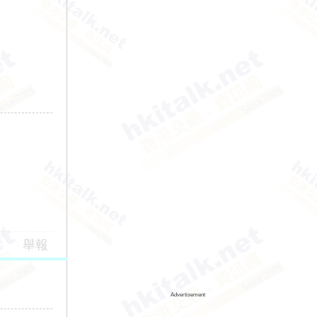
舉報
Advertisement