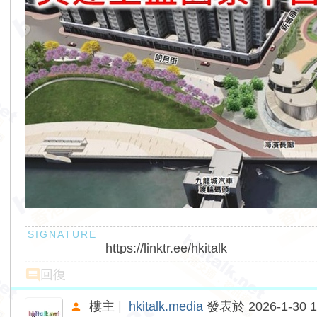
https://linktr.ee/hkitalk
回復
樓主
|
hkitalk.media
發表於 2026-1-30 1