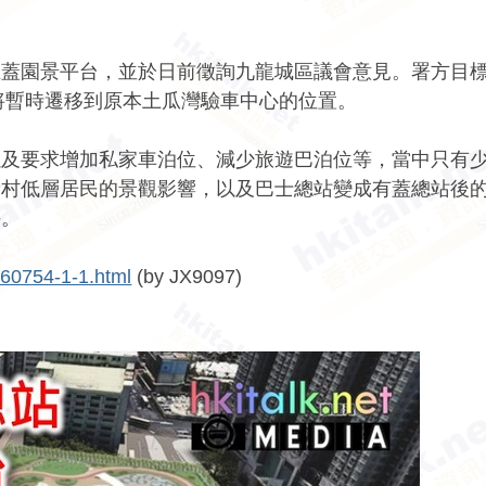
上蓋園景平台，並於日前徵詢九龍城區議會意見。署方目
站將暫時遷移到原本土瓜灣驗車中心的位置。
以及要求增加私家車泊位、減少旅遊巴泊位等，當中只有
新村低層居民的景觀影響，以及巴士總站變成有蓋總站後
持。
260754-1-1.html
(by JX9097)