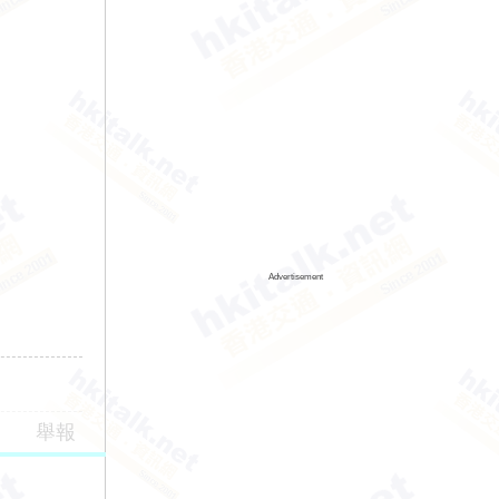
Advertisement
舉報