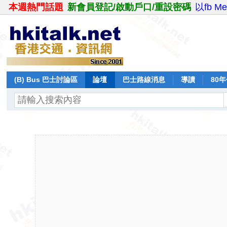
本週熱門話題
新會員登記/啟動戶口/重設密碼
以fb M
(B) Bus 巴士討論區
論壇
巴士路線消息
導讀
80
飛行報告
日誌
保留巴士
分享
記錄