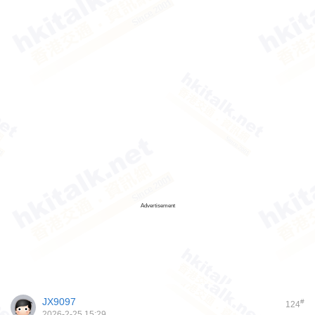
Advertisement
JX9097
#
124
2026-2-25 15:29