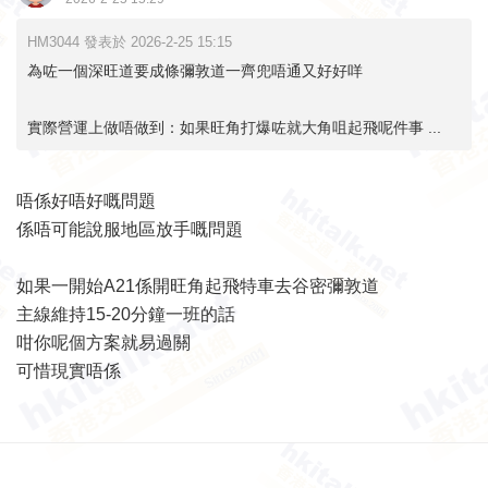
HM3044 發表於 2026-2-25 15:15
為咗一個深旺道要成條彌敦道一齊兜唔通又好好咩
實際營運上做唔做到：如果旺角打爆咗就大角咀起飛呢件事 ...
唔係好唔好嘅問題
係唔可能說服地區放手嘅問題
如果一開始A21係開旺角起飛特車去谷密彌敦道
主線維持15-20分鐘一班的話
咁你呢個方案就易過關
可惜現實唔係