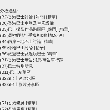
分板連結:
(B2)香港巴士討論
[熱門]
[精華]
(B0)香港巴士車務及車廂設備
(B3)巴士攝影作品貼圖區
[熱門]
[精華]
(B3i)即拍即貼 -手機相&翻拍Mon相
(B4)兩岸三地巴士討論
[精華]
(B5)外地巴士討論
[精華]
(B6)旅遊巴士及過境巴士
[精華]
(B1)香港巴士廣告消息/廣告車行踪
(B7)巴士特別所見
(B11)巴士精華區
(B22)巴士迷吹水區
(B23)巴士影片分享區
(R1)香港鐵路
[精華]
(R2)香港電車
[精華]