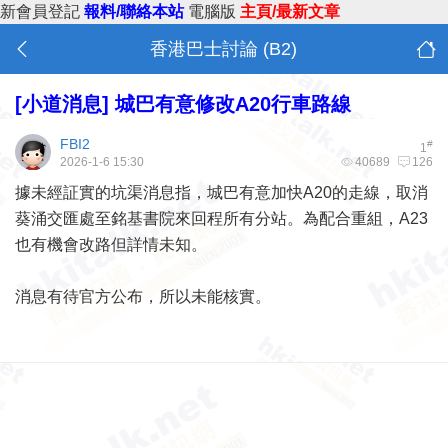
新會員登記
報料/聯絡本站
電腦版
主頁/最新文章
香港巴士討論 (B2)
[小道消息]
城巴有意修改A20行車路線
FBI2
#
1
2026-1-6 15:30
40689
126
據未經証實的坑渠消息指，城巴有意加快A20的走線，取消
葵涌交匯處至銘基書院來回程所有分站。為配合重組，A23
也有機會改路但詳情未知。
消息有待官方公布，所以未能核實。