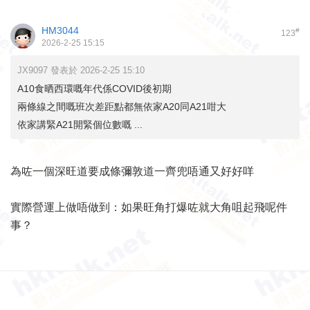
HM3044
#
123
2026-2-25 15:15
JX9097 發表於 2026-2-25 15:10
A10食晒西環嘅年代係COVID後初期
兩條線之間嘅班次差距點都無依家A20同A21咁大
依家講緊A21開緊個位數嘅 ...
為咗一個深旺道要成條彌敦道一齊兜唔通又好好咩
實際營運上做唔做到：如果旺角打爆咗就大角咀起飛呢件
事？