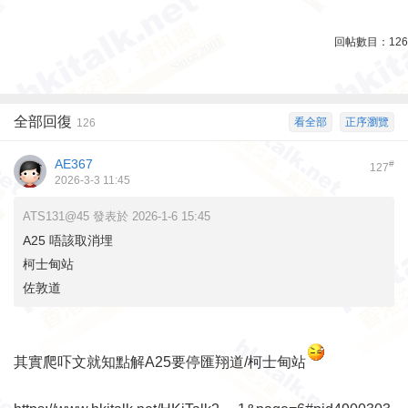
回帖數目：
126
全部回復
看全部
正序瀏覽
126
AE367
#
127
2026-3-3 11:45
ATS131@45 發表於 2026-1-6 15:45
A25 唔該取消埋
柯士甸站
佐敦道
其實爬吓文就知點解A25要停匯翔道/柯士甸站