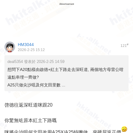
Advertisement
HM3044
#
121
2026-2-25 15:12
deal5354 發表於 2026-2-25 14:59
想問下A20點樣由啟德+紅土下路走去深旺道, 兩個地方母雷公咁
遠點串埋一齊做?
A25只做尖沙咀及何文田里數 ...
啓德往返深旺道咪跟20
你驚無咗原本紅土下路嘅
咪將尖沙咀何文田改用A25X/A25特嚟做，夾硬屈返正價