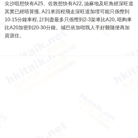
尖沙咀想快有A25、佐敦想快有A22, 油麻地及旺角經深旺道
其實已經唔算慢, A21來回程飛走深旺道加埋可能只係慳到
10-15分鐘車程, 計到盡最多只係慳到2-3架車比A20, 唔夠車
比A20加密到20-30分鐘。城巴依加咁既人手好難隨便再加
資源住。