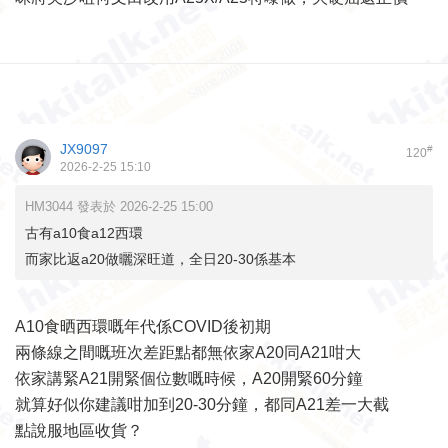
JX9097
#
120
2026-2-25 15:10
HM3044 發表於 2026-2-25 15:00
古有a10食a12西環
而家比返a20做曬深旺道，全日20-30係基本
A10食晒西環嘅年代係COVID後初期
兩條線之間嘅班次差距點都無依家A20同A21咁大
依家講緊A21開緊個位數嘅時候，A20開緊60分鐘
就算好似你建議咁加到20-30分鐘，都同A21差一大截
點說服地區收貨？