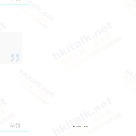
舉報
Advertisement