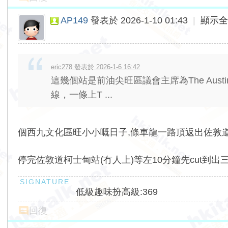
AP149
發表於 2026-1-10 01:43
|
顯示
eric278 發表於 2026-1-6 16:42
這幾個站是前油尖旺區議會主席為The Au
線，一條上T ...
個西九文化區旺小小嘅日子,條車龍一路頂返出佐敦
停完佐敦道柯士甸站(冇人上)等左10分鐘先cut到出
低級趣味扮高級:369
回復