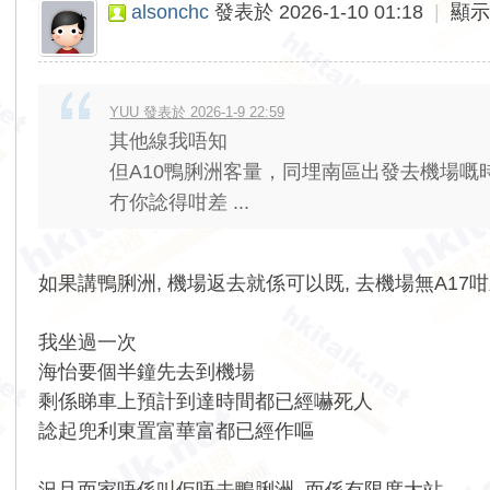
alsonchc
發表於 2026-1-10 01:18
|
顯
YUU 發表於 2026-1-9 22:59
其他線我唔知
但A10鴨脷洲客量，同埋南區出發去機場嘅
冇你諗得咁差 ...
如果講鴨脷洲, 機場返去就係可以既, 去機場無A17
我坐過一次
海怡要個半鐘先去到機場
剩係睇車上預計到達時間都已經嚇死人
諗起兜利東置富華富都已經作嘔