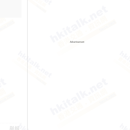
Advertisement
舉報