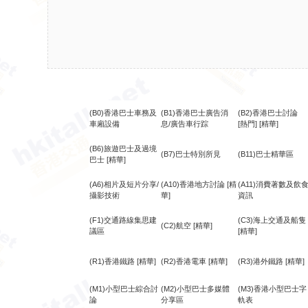
(B0)香港巴士車務及
(B1)香港巴士廣告消
(B2)香港巴士討論
車廂設備
息/廣告車行踪
[熱門]
[精華]
(B6)旅遊巴士及過境
(B7)巴士特別所見
(B11)巴士精華區
巴士
[精華]
(A6)相片及短片分享/
(A10)香港地方討論
[精
(A11)消費著數及飲
攝影技術
華]
資訊
(F1)交通路線集思建
(C3)海上交通及船隻
(C2)航空
[精華]
議區
[精華]
(R1)香港鐵路
[精華]
(R2)香港電車
[精華]
(R3)港外鐵路
[精華]
(M1)小型巴士綜合討
(M2)小型巴士多媒體
(M3)香港小型巴士字
論
分享區
軌表