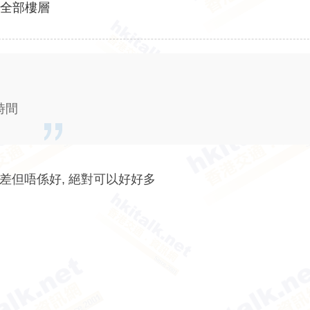
示全部樓層
時間
咁差但唔係好, 絕對可以好好多