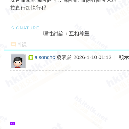
況且而家唔係叫佢唔去鴨脷洲, 而係有限度大站
拉直行加快行程
理性討論＋互相尊重
回復
alsonchc
發表於 2026-1-10 01:12
|
顯