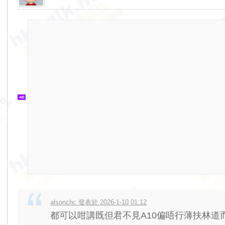
香
港
交
通
資
訊
網
alsonchc 發表於 2026-1-10 01:12
都可以咁講既但君不見A10偏唔行薄扶林道