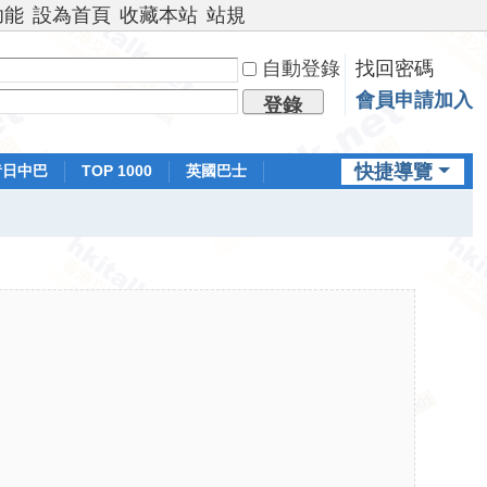
功能
設為首頁
收藏本站
站規
自動登錄
找回密碼
會員申請加入
登錄
快捷導覽
昔日中巴
TOP 1000
英國巴士
排行榜
日本鐵路