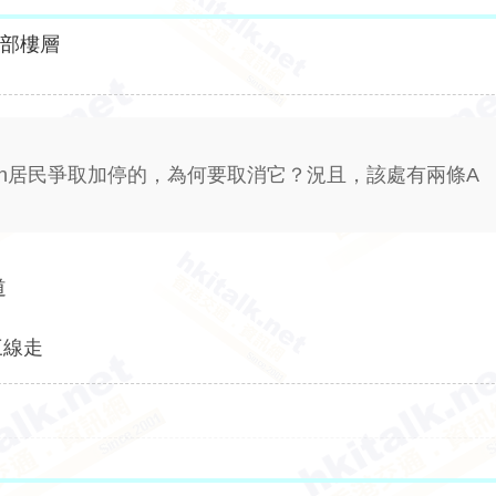
全部樓層
stin居民爭取加停的，為何要取消它？況且，該處有兩條A
道
三線走