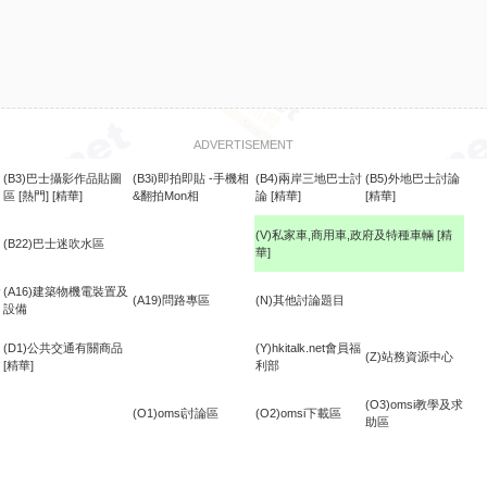
ADVERTISEMENT
(B3)巴士攝影作品貼圖
(B3i)即拍即貼 -手機相
(B4)兩岸三地巴士討
(B5)外地巴士討論
區
[熱門]
[精華]
&翻拍Mon相
論
[精華]
[精華]
(V)私家車,商用車,政府及特種車輛
[精
(B22)巴士迷吹水區
華]
食
(A16)建築物機電裝置及
(A19)問路專區
(N)其他討論題目
設備
(D1)公共交通有關商品
(Y)hkitalk.net會員福
(Z)站務資源中心
[精華]
利部
(O3)omsi教學及求
(O1)omsi討論區
(O2)omsi下載區
助區