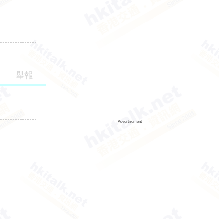
舉報
Advertisement