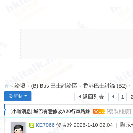
»
論壇
›
(B) Bus 巴士討論區
›
香港巴士討論 (B2)
›
hk
發新帖
返回列表
1
ita
火...
[複製鏈接]
[小道消息]
城巴有意修改A20行車路線
lk.
ne
KE7066
發表於 2026-1-10 02:04
|
顯示
t