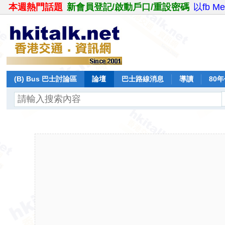
本週熱門話題
新會員登記/啟動戶口/重設密碼
以fb M
(B) Bus 巴士討論區
論壇
巴士路線消息
導讀
80
飛行報告
日誌
保留巴士
分享
記錄