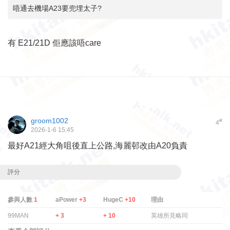
唔通去機場A23要兜埋太子?
有 E21/21D 佢應該唔care
groom1002
#
4
2026-1-6 15:45
最好A21經大角咀後直上公路,海麗邨改由A20負責
評分
參與人數
1
aPower
+3
HugeC
+10
理由
99MAN
+ 3
+ 10
英雄所見略同