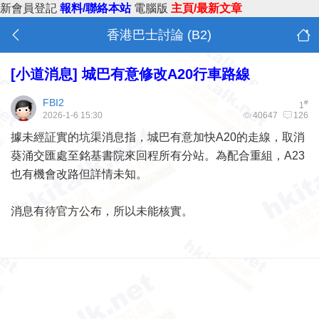
新會員登記
報料/聯絡本站
電腦版
主頁/最新文章
香港巴士討論 (B2)
[小道消息]
城巴有意修改A20行車路線
FBI2
#
1
2026-1-6 15:30
40647
126
據未經証實的坑渠消息指，城巴有意加快A20的走線，取消
葵涌交匯處至銘基書院來回程所有分站。為配合重組，A23
也有機會改路但詳情未知。
消息有待官方公布，所以未能核實。