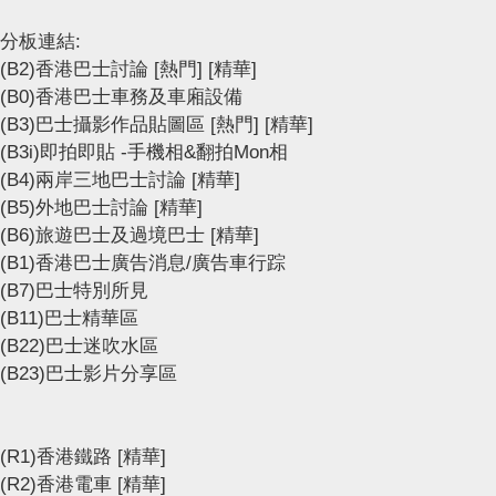
分板連結:
(B2)香港巴士討論
[熱門]
[精華]
(B0)香港巴士車務及車廂設備
(B3)巴士攝影作品貼圖區
[熱門]
[精華]
(B3i)即拍即貼 -手機相&翻拍Mon相
(B4)兩岸三地巴士討論
[精華]
(B5)外地巴士討論
[精華]
(B6)旅遊巴士及過境巴士
[精華]
(B1)香港巴士廣告消息/廣告車行踪
(B7)巴士特別所見
(B11)巴士精華區
(B22)巴士迷吹水區
(B23)巴士影片分享區
(R1)香港鐵路
[精華]
(R2)香港電車
[精華]