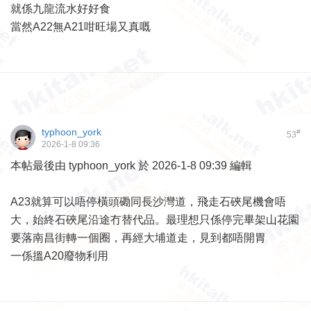
就係九龍流水好好食
當然A22無A21咁旺場又真嘅
typhoon_york
#
53
2026-1-8 09:36
本帖最後由 typhoon_york 於 2026-1-8 09:39 編輯
A23就算可以唔停橫頭磡同長沙灣道，飛走石硤尾機會唔
大，始終石硤尾沿途冇替代品。最理想只係停完畢架山花園
要落南昌街轉一個圈，再經大埔道走，見到都唔開胃
一係搵A20廢物利用