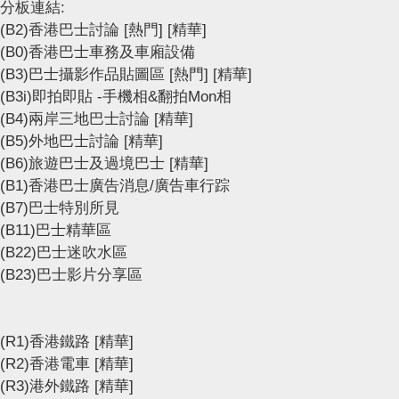
分板連結:
(B2)香港巴士討論
[熱門]
[精華]
(B0)香港巴士車務及車廂設備
(B3)巴士攝影作品貼圖區
[熱門]
[精華]
(B3i)即拍即貼 -手機相&翻拍Mon相
(B4)兩岸三地巴士討論
[精華]
(B5)外地巴士討論
[精華]
(B6)旅遊巴士及過境巴士
[精華]
(B1)香港巴士廣告消息/廣告車行踪
(B7)巴士特別所見
(B11)巴士精華區
(B22)巴士迷吹水區
(B23)巴士影片分享區
(R1)香港鐵路
[精華]
(R2)香港電車
[精華]
(R3)港外鐵路
[精華]