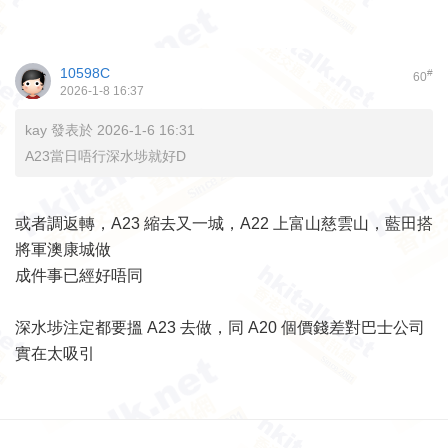
10598C
#
60
2026-1-8 16:37
kay 發表於 2026-1-6 16:31
A23當日唔行深水埗就好D
或者調返轉，A23 縮去又一城，A22 上富山慈雲山，藍田搭
將軍澳康城做
成件事已經好唔同
深水埗注定都要搵 A23 去做，同 A20 個價錢差對巴士公司
實在太吸引