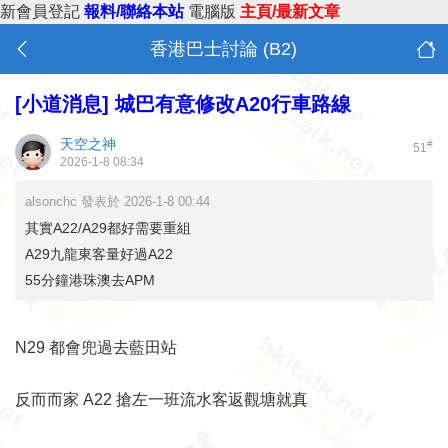
新會員登記
報料/聯絡本站
電腦版
主頁/最新文章
香港巴士討論 (B2)
[小道消息]
城巴有意修改A20行車路線
天空之神
#
51
2026-1-8 08:34
alsonchc 發表於 2026-1-8 00:44
其實A22/A29都好需要重組
A29九龍東客量好過A22
55分鐘港珠澳去APM
N29 都會兜過去藍田站
反而而家 A22 搶左一班流水客返觀塘就真