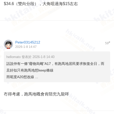
$34.6（雙向分段），大角咀過海$15左右
Peter03145212
#
59
2026-1-8 14:47
hellomato 發表於 2026-1-8 14:40
話說仲有一條“廢物烏蠅”A17，有跑馬地居民要求恢復全日，而
且好似只有跑馬地想keep條線
而呢度A20想改線 ...
冇得考慮，跑馬地嘅會肯陪兜九龍咩