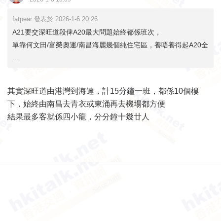
fatpear 發表於 2026-1-6 20:26
A21要交深旺道段俾A20最大問題始終都係班次，
單靠何文田/富榮奧運/南昌海麗幾個純住宅區，養唔養得起A20全
...
其實深旺道由港灣到海達，計15分鐘一班，都係10個樓
下，始終由南昌去青衣或東涌再去機場都方便
結果最多客就係四小龍，分分鐘十幾廿人