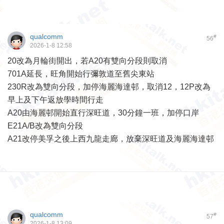
qualcomm
#
56
2026-1-8 12:58
20改為月輪街開出，若A20有雙向分段則取消
701A延長，旺角開始行彌敦道至舊尖東站
230R改為雙向分段，加停海麗海達邨，取消12，12P改為
早上及下午返放學時間行走
A20由海麗邨開始直行深旺道，30分鐘一班，加停口岸
E21A/B改為雙向分段
A21改停美孚之後上西九龍走廊，放棄深旺道及海麗海達邨
qualcomm
#
57
2026-1-8 13:09