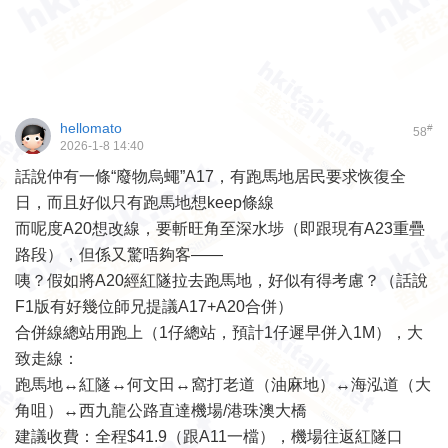
hellomato
#
58
2026-1-8 14:40
話說仲有一條“廢物烏蠅”A17，有跑馬地居民要求恢復全
日，而且好似只有跑馬地想keep條線
而呢度A20想改線，要斬旺角至深水埗（即跟現有A23重疊
路段），但係又驚唔夠客——
咦？假如將A20經紅隧拉去跑馬地，好似有得考慮？（話說
F1版有好幾位師兄提議A17+A20合併）
合併線總站用跑上（1仔總站，預計1仔遲早併入1M），大
致走線：
跑馬地↔紅隧↔何文田↔窩打老道（油麻地）↔海泓道（大
角咀）↔西九龍公路直達機場/港珠澳大橋
建議收費：全程$41.9（跟A11一檔），機場往返紅隧口