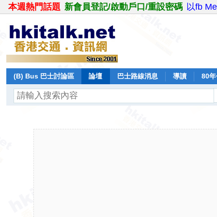
本週熱門話題
新會員登記/啟動戶口/重設密碼
以fb M
(B) Bus 巴士討論區
論壇
巴士路線消息
導讀
80
飛行報告
日誌
保留巴士
分享
記錄