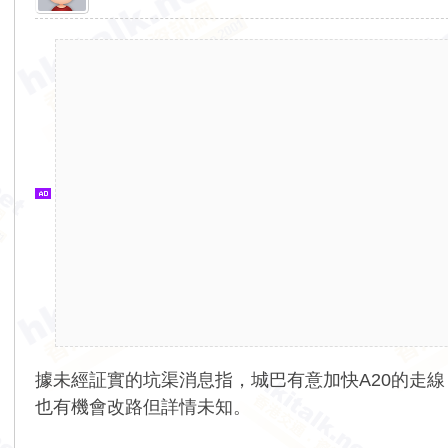
香
港
交
通
資
訊
網
據未經証實的坑渠消息指，城巴有意加快A20的走線
也有機會改路但詳情未知。