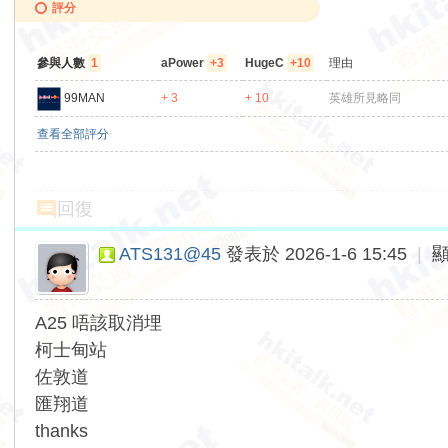
評分
參與人數
1
aPower
+3
HugeC
+10
理由
99MAN
+ 3
+ 10
英雄所見略同
查看全部評分
回復
ATS131@45
發表於 2026-1-6 15:45
|
A25 唔該取消埋
柯士甸站
佐敦道
匯翔道
thanks