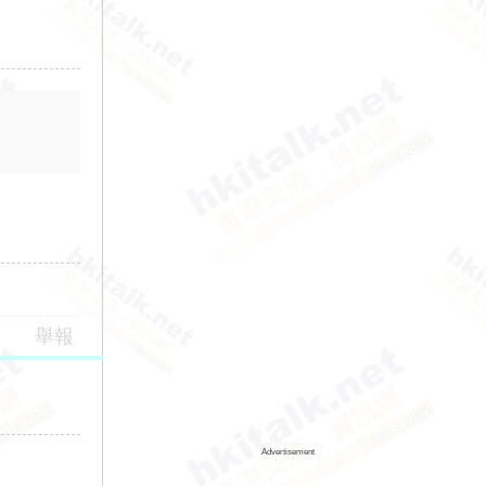
舉報
Advertisement