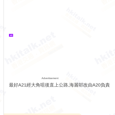
Advertisement
最好A21經大角咀後直上公路,海麗邨改由A20負責