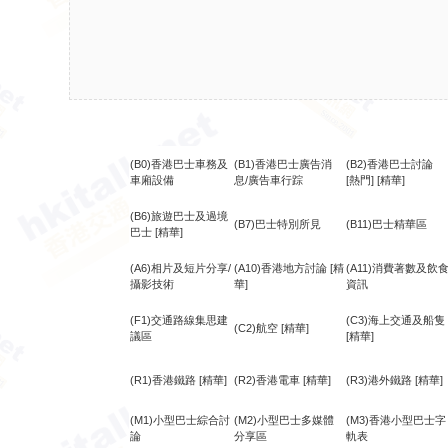
(B0)香港巴士車務及
(B1)香港巴士廣告消
(B2)香港巴士討論
車廂設備
息/廣告車行踪
[熱門]
[精華]
(B6)旅遊巴士及過境
(B7)巴士特別所見
(B11)巴士精華區
巴士
[精華]
(A6)相片及短片分享/
(A10)香港地方討論
[精
(A11)消費著數及飲
攝影技術
華]
資訊
(F1)交通路線集思建
(C3)海上交通及船隻
(C2)航空
[精華]
議區
[精華]
(R1)香港鐵路
[精華]
(R2)香港電車
[精華]
(R3)港外鐵路
[精華]
(M1)小型巴士綜合討
(M2)小型巴士多媒體
(M3)香港小型巴士字
論
分享區
軌表