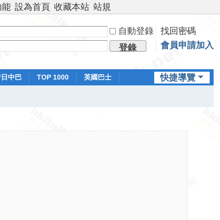
功能
設為首頁
收藏本站
站規
自動登錄
找回密碼
會員申請加入
登錄
快捷導覽
昔日中巴
TOP 1000
英國巴士
排行榜
日本鐵路