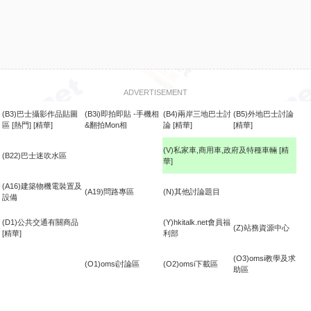
ADVERTISEMENT
(B3)巴士攝影作品貼圖
(B3i)即拍即貼 -手機相
(B4)兩岸三地巴士討
(B5)外地巴士討論
區
[熱門]
[精華]
&翻拍Mon相
論
[精華]
[精華]
(V)私家車,商用車,政府及特種車輛
[精
(B22)巴士迷吹水區
華]
食
(A16)建築物機電裝置及
(A19)問路專區
(N)其他討論題目
設備
(D1)公共交通有關商品
(Y)hkitalk.net會員福
(Z)站務資源中心
[精華]
利部
(O3)omsi教學及求
(O1)omsi討論區
(O2)omsi下載區
助區