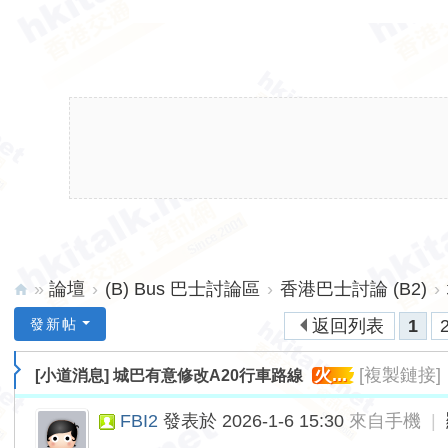
»
論壇
›
(B) Bus 巴士討論區
›
香港巴士討論 (B2)
›
hk
發新帖
返回列表
1
ita
火...
[複製鏈接]
[小道消息]
城巴有意修改A20行車路線
lk.
ne
FBI2
發表於 2026-1-6 15:30
來自手機
|
t