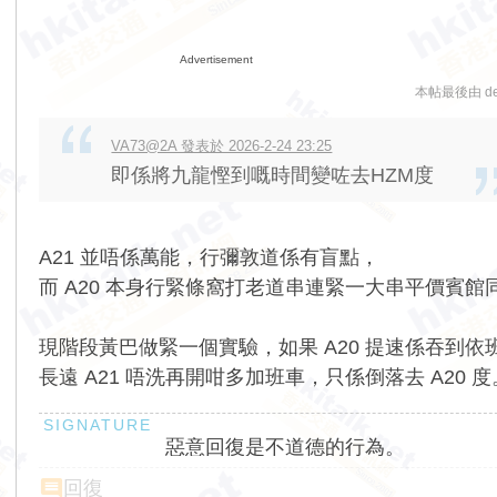
Advertisement
本帖最後由 denn
VA73@2A 發表於 2026-2-24 23:25
即係將九龍慳到嘅時間變咗去HZM度
A21 並唔係萬能，行彌敦道係有盲點，
而 A20 本身行緊條窩打老道串連緊一大串平價賓館
現階段黃巴做緊一個實驗，如果 A20 提速係吞到
長遠 A21 唔洗再開咁多加班車，只係倒落去 A20 度
惡意回復是不道德的行為。
回復