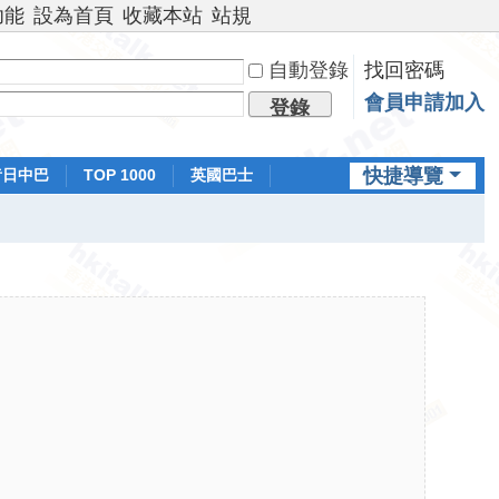
功能
設為首頁
收藏本站
站規
自動登錄
找回密碼
會員申請加入
登錄
快捷導覽
昔日中巴
TOP 1000
英國巴士
排行榜
日本鐵路