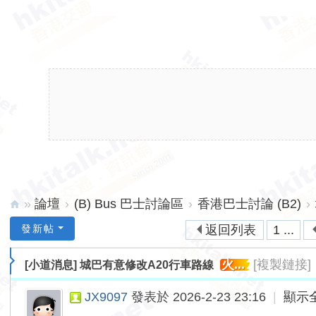
»
論壇
›
(B) Bus 巴士討論區
›
香港巴士討論 (B2)
›
hk
發新帖
返回列表
1 ...
ita
火...
[複製鏈接]
[小道消息]
城巴有意修改A20行車路線
lk.
ne
JX9097
發表於 2026-2-23 23:16
|
顯示
t