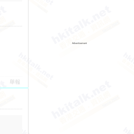
Advertisement
舉報