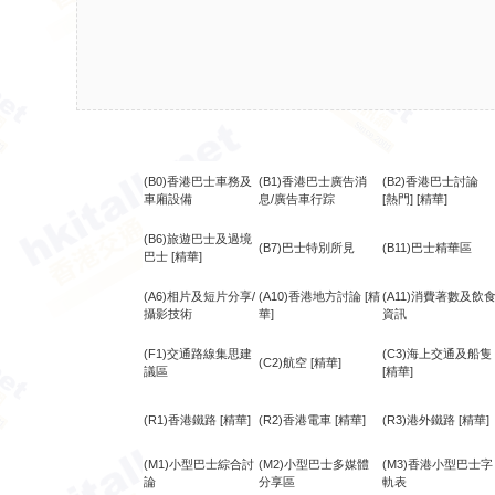
(B0)香港巴士車務及
(B1)香港巴士廣告消
(B2)香港巴士討論
車廂設備
息/廣告車行踪
[熱門]
[精華]
(B6)旅遊巴士及過境
(B7)巴士特別所見
(B11)巴士精華區
巴士
[精華]
(A6)相片及短片分享/
(A10)香港地方討論
[精
(A11)消費著數及飲
攝影技術
華]
資訊
(F1)交通路線集思建
(C3)海上交通及船隻
(C2)航空
[精華]
議區
[精華]
(R1)香港鐵路
[精華]
(R2)香港電車
[精華]
(R3)港外鐵路
[精華]
(M1)小型巴士綜合討
(M2)小型巴士多媒體
(M3)香港小型巴士字
論
分享區
軌表