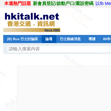
本週熱門話題
新會員登記/啟動戶口/重設密碼
以fb M
(B) Bus 巴士討論區
論壇
巴士路線消息
導讀
80
飛行報告
日誌
保留巴士
分享
記錄