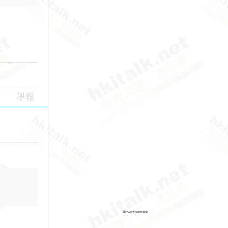
舉報
Advertisement