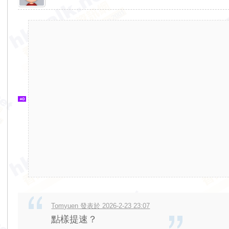
香
港
交
通
資
訊
網
Tomyuen 發表於 2026-2-23 23:07
點樣提速？