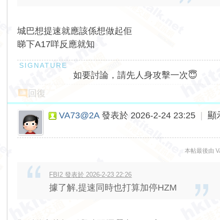
城巴想提速就應該係想做起佢
睇下A17咩反應就知
如要討論，請先人身攻擊一次😇
回復
VA73@2A
發表於 2026-2-24 23:25
|
顯
本帖最後由 VA7
FBI2 發表於 2026-2-23 22:26
據了解,提速同時也打算加停HZM