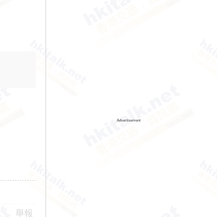
Advertisement
舉報