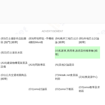
ADVERTISEMENT
(B3)巴士攝影作品貼圖
(B3i)即拍即貼 -手機相
(B4)兩岸三地巴士討
(B5)外地巴士討論
區
[熱門]
[精華]
&翻拍Mon相
論
[精華]
[精華]
(V)私家車,商用車,政府及特種車輛
[精
(B22)巴士迷吹水區
華]
食
(A16)建築物機電裝置及
(A19)問路專區
(N)其他討論題目
設備
(D1)公共交通有關商品
(Y)hkitalk.net會員福
(Z)站務資源中心
[精華]
利部
(O3)omsi教學及求
(O1)omsi討論區
(O2)omsi下載區
助區