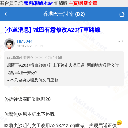
新會員登記
報料/聯絡本站
電腦版
主頁/最新文章
香港巴士討論 (B2)
[小道消息]
城巴有意修改A20行車路線
HM3044
#
121
2026-2-25 15:12
deal5354 發表於 2026-2-25 14:59
想問下A20點樣由啟德+紅土下路走去深旺道, 兩個地方母雷公咁
遠點串埋一齊做?
A25只做尖沙咀及何文田里數 ...
啓德往返深旺道咪跟20
你驚無咗原本紅土下路嘅
咪將尖沙咀何文田改用A25X/A25特嚟做，夾硬屈返正價