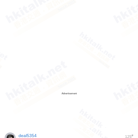
Advertisement
deal5354
#
125