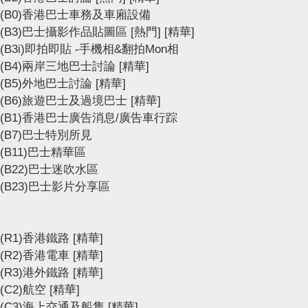
(B0)香港巴士車務及車廂設備
(B3)巴士攝影作品貼圖區
[熱門]
[精華]
(B3i)即拍即貼 -手機相&翻拍Mon相
(B4)兩岸三地巴士討論
[精華]
(B5)外地巴士討論
[精華]
(B6)旅遊巴士及過境巴士
[精華]
(B1)香港巴士廣告消息/廣告車行踪
(B7)巴士特別所見
(B11)巴士精華區
(B22)巴士迷吹水區
(B23)巴士影片分享區
(R1)香港鐵路
[精華]
(R2)香港電車
[精華]
(R3)港外鐵路
[精華]
(C2)航空
[精華]
(C3)海上交通及船隻
[精華]