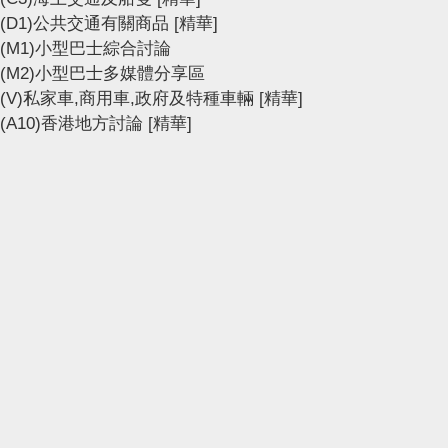
(D1)公共交通有關商品
[精華]
(M1)小型巴士綜合討論
(M2)小型巴士多媒體分享區
(V)私家車,商用車,政府及特種車輛
[精華]
(A10)香港地方討論
[精華]