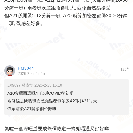
A10開30分鐘一班, A12開15-45分鐘一班 (大部分時間20-30
分鐘一班), 兩者班次差距唔係咁大, 西環自然易接受。
但A21係開緊5-12分鐘一班, A20 就算加密左都得20-30分鐘
一班, 觀感差好多。
HM3044
#
123
2026-2-25 15:15
JX9097 發表於 2026-2-25 15:10
A10食晒西環嘅年代係COVID後初期
兩條線之間嘅班次差距點都無依家A20同A21咁大
依家講緊A21開緊個位數嘅 ...
為咗一個深旺道要成條彌敦道一齊兜唔通又好好咩