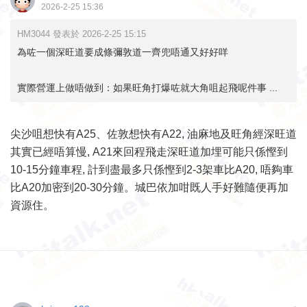
2026-2-25 15:36
HM3044 發表於 2026-2-25 15:15
為咗一個深旺道要成條彌敦道一齊兜唔通又好好咩
實際營運上做唔做到：如果旺角打爆咗就大角咀起飛呢件事 ...
尖沙咀想快有A25、佐敦想快有A22, 油麻地及旺角經深旺道
其實已經唔算慢, A21來回程飛走深旺道加埋可能只係慳到
10-15分鐘車程, 計到盡最多只係慳到2-3架車比A20, 唔夠車
比A20加密到20-30分鐘。城巴依加咁既人手好難隨便再加
資源住。