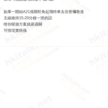
如果一開始A21係開旺角起飛特車去谷密彌敦道
主線維持15-20分鐘一班的話
咁你呢個方案就易過關
可惜現實唔係