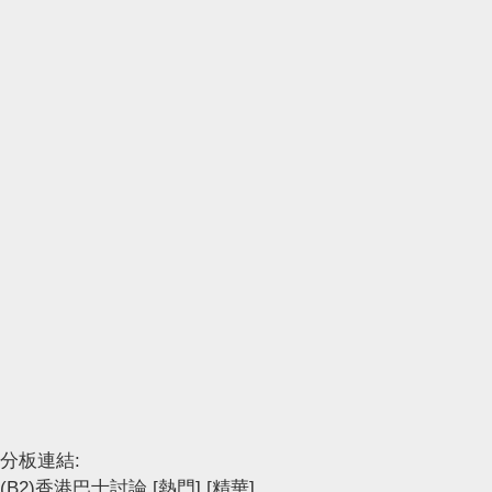
分板連結:
(B2)香港巴士討論
[熱門]
[精華]