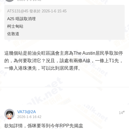
ATS131@45 發表於 2026-1-6 15:45
A25 唔該取消埋
柯士甸站
佐敦道
這幾個站是前油尖旺區議會主席為The Austin居民爭取加停
的，為何要取消它？況且，該處有兩條A線，一條上T1先，
一條入港珠澳先，可以比到居民選擇。
VA73@2A
#
14
2026-1-6 16:42
欲知詳情，係咪要等到今年RPP先揭盅