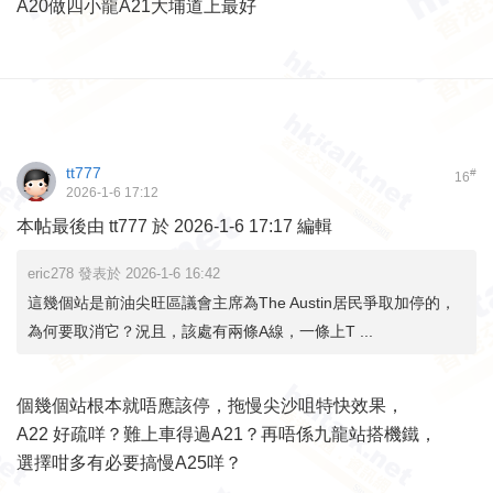
A20做四小龍A21大埔道上最好
tt777
#
16
2026-1-6 17:12
本帖最後由 tt777 於 2026-1-6 17:17 編輯
eric278 發表於 2026-1-6 16:42
這幾個站是前油尖旺區議會主席為The Austin居民爭取加停的，
為何要取消它？況且，該處有兩條A線，一條上T ...
個幾個站根本就唔應該停，拖慢尖沙咀特快效果，
A22 好疏咩？難上車得過A21？再唔係九龍站搭機鐵，
選擇咁多有必要搞慢A25咩？