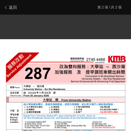
新會員登記
報料/聯絡本站
電腦版
主頁/最新文章
返回
第
2
張 / 共 2 張