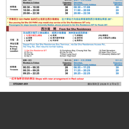
分板連結:
(B2)香港巴士討論
[熱門]
[精華]
(B0)香港巴士車務及車廂設備
(B3)巴士攝影作品貼圖區
[熱門]
[精華]
(B3i)即拍即貼 -手機相&翻拍Mon相
(B4)兩岸三地巴士討論
[精華]
(B5)外地巴士討論
[精華]
(B6)旅遊巴士及過境巴士
[精華]
(B1)香港巴士廣告消息/廣告車行踪
(B7)巴士特別所見
(B11)巴士精華區
(B22)巴士迷吹水區
(B23)巴士影片分享區