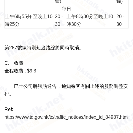
鐘
)
鐘
)
每日
上午6時55分 至晚上10
20 -
上午8時30分至晚上10
20 -
時25分
30
時30分
30
第287號線特別短途路線將同時取消。
C.
收
費
全程收費 : $9.3
巴士公司將張貼通告，通知乘客有關上述的服務調整安
排。
Ref:
https://www.td.gov.hk/tc/traffic_notices/index_id_84987.htm
l