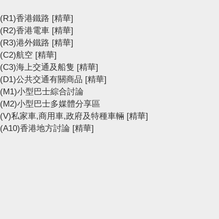
(R1)香港鐵路
[精華]
(R2)香港電車
[精華]
(R3)港外鐵路
[精華]
(C2)航空
[精華]
(C3)海上交通及船隻
[精華]
(D1)公共交通有關商品
[精華]
(M1)小型巴士綜合討論
(M2)小型巴士多媒體分享區
(V)私家車,商用車,政府及特種車輛
[精華]
(A10)香港地方討論
[精華]