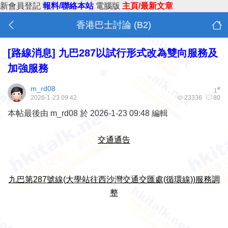
新會員登記
報料/聯絡本站
電腦版
主頁/最新文章
香港巴士討論 (B2)
[路線消息]
九巴287以試行形式改為雙向服務及
加強服務
m_rd08
#
1
2026-1-23 09:42
23336
80
本帖最後由 m_rd08 於 2026-1-23 09:48 編輯
交通通告
九巴第
287
號線
(
大學站往
西沙灣交通交匯處
(
循環線
)
)
服
務
調
整