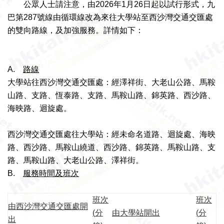
公眾人士請注意，由2026年1月26日起以試行形式，九
巴第287號線由循環線改為來往大學站至西沙灣交通交匯處
的雙向路線，及加強服務。詳情如下：
A.
路線
大學站往西沙灣交通交匯處：經澤祥街、大老山公路、馬鞍
山路、支路、恆泰路、支路、馬鞍山路、錦英路、西沙路、
海映路、迴旋處。
西沙灣交通交匯處往大學站：經未命名道路、迴旋處、海映
路、西沙路、馬鞍山繞道、西沙路、錦英路、馬鞍山路、支
路、馬鞍山路、大老山公路、澤祥街。
B.
服務時間及班次
班次
班次
由西沙灣交通交匯處開
(
分
由大學站開出
(
分
出