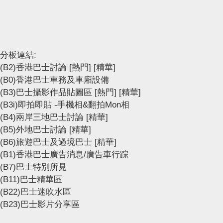
分板連結:
(B2)香港巴士討論
[熱門]
[精華]
(B0)香港巴士車務及車廂設備
(B3)巴士攝影作品貼圖區
[熱門]
[精華]
(B3i)即拍即貼 -手機相&翻拍Mon相
(B4)兩岸三地巴士討論
[精華]
(B5)外地巴士討論
[精華]
(B6)旅遊巴士及過境巴士
[精華]
(B1)香港巴士廣告消息/廣告車行踪
(B7)巴士特別所見
(B11)巴士精華區
(B22)巴士迷吹水區
(B23)巴士影片分享區