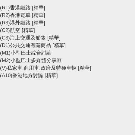
(R1)香港鐵路
[精華]
(R2)香港電車
[精華]
(R3)港外鐵路
[精華]
(C2)航空
[精華]
(C3)海上交通及船隻
[精華]
(D1)公共交通有關商品
[精華]
(M1)小型巴士綜合討論
(M2)小型巴士多媒體分享區
(V)私家車,商用車,政府及特種車輛
[精華]
(A10)香港地方討論
[精華]