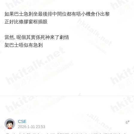
如果巴士急剎坐最後排中間位都有唔小機會仆出黎
正好比條膠窗框插眼
當然, 呢個其實係死神來了劇情
架巴士唔似有急剎
CSE
#
6
2026-1-31 23:53