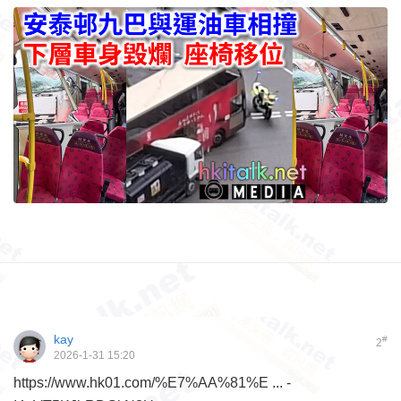
kay
#
2
2026-1-31 15:20
https://www.hk01.com/%E7%AA%81%E ... -