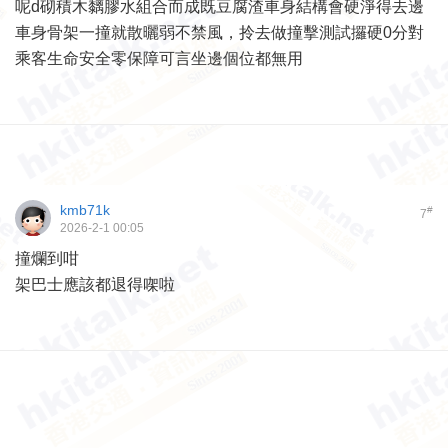
呢d砌積木黐膠水組合而成既豆腐渣車身結構會硬淨得去邊
車身骨架一撞就散曬弱不禁風，拎去做撞擊測試攞硬0分對
乘客生命安全零保障可言坐邊個位都無用
kmb71k
#
7
2026-2-1 00:05
撞爛到咁
架巴士應該都退得㗎啦