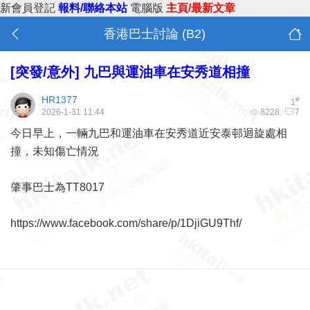
新會員登記
報料/聯絡本站
電腦版
主頁/最新文章
香港巴士討論 (B2)
[突發/意外]
九巴與運油車在安秀道相撞
HR1377
#
1
2026-1-31 11:44
8228
7
今日早上，一輛九巴和運油車在安秀道近安泰邨迴旋處相
撞，未知傷亡情況
肇事巴士為TT8017
https://www.facebook.com/share/p/1DjiGU9Thf/