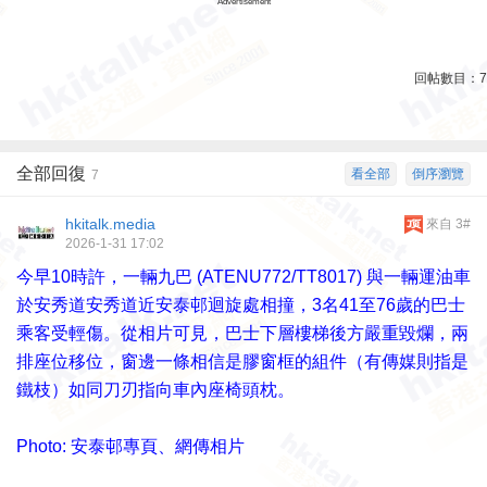
Advertisement
回帖數目：
7
全部回復
看全部
倒序瀏覽
7
hkitalk.media
來自 3#
2026-1-31 17:02
今早10時許，一輛九巴 (ATENU772/TT8017) 與一輛運油車
於安秀道安秀道近安泰邨迴旋處相撞，3名41至76歲的巴士
乘客受輕傷。從相片可見，巴士下層樓梯後方嚴重毀爛，兩
排座位移位，窗邊一條相信是膠窗框的組件（有傳媒則指是
鐵枝）如同刀刃指向車內座椅頭枕。
Photo: 安泰邨專頁、網傳相片