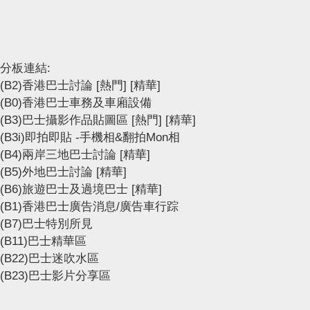
分板連結:
(B2)香港巴士討論
[熱門]
[精華]
(B0)香港巴士車務及車廂設備
(B3)巴士攝影作品貼圖區
[熱門]
[精華]
(B3i)即拍即貼 -手機相&翻拍Mon相
(B4)兩岸三地巴士討論
[精華]
(B5)外地巴士討論
[精華]
(B6)旅遊巴士及過境巴士
[精華]
(B1)香港巴士廣告消息/廣告車行踪
(B7)巴士特別所見
(B11)巴士精華區
(B22)巴士迷吹水區
(B23)巴士影片分享區