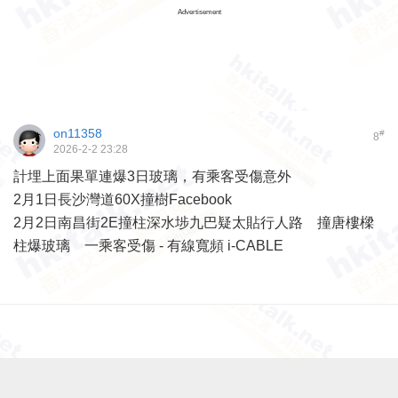
Advertisement
on11358
#
8
2026-2-2 23:28
計埋上面果單連爆3日玻璃，有乘客受傷意外
2月1日長沙灣道60X撞樹
Facebook
2月2日南昌街2E撞柱
深水埗九巴疑太貼行人路 撞唐樓樑
柱爆玻璃 一乘客受傷 - 有線寬頻 i-CABLE