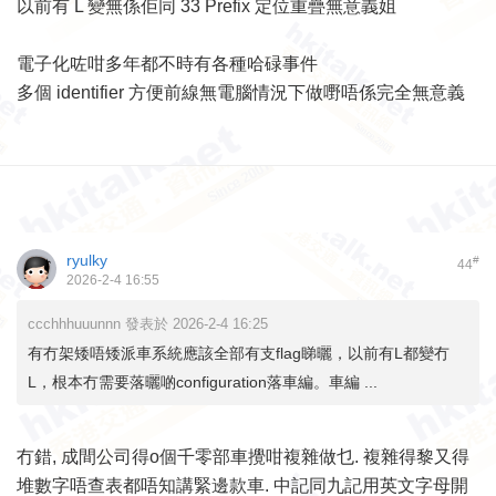
以前有 L 變無係佢同 33 Prefix 定位重疊無意義姐
電子化咗咁多年都不時有各種哈碌事件
多個 identifier 方便前線無電腦情況下做嘢唔係完全無意義
ryulky
#
44
2026-2-4 16:55
ccchhhuuunnn 發表於 2026-2-4 16:25
有冇架矮唔矮派車系統應該全部有支flag睇曬，以前有L都變冇
L，根本冇需要落曬啲configuration落車編。車編 ...
冇錯, 成間公司得o個千零部車攪咁複雜做乜. 複雜得黎又得
堆數字唔查表都唔知講緊邊款車. 中記同九記用英文字母開