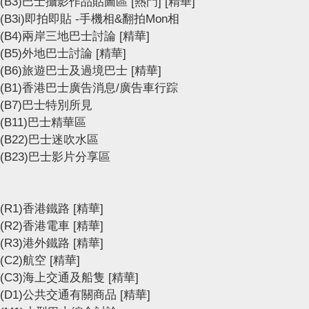
(B3)巴士攝影作品貼圖區
[熱門]
[精華]
(B3i)即拍即貼 -手機相&翻拍Mon相
(B4)兩岸三地巴士討論
[精華]
(B5)外地巴士討論
[精華]
(B6)旅遊巴士及過境巴士
[精華]
(B1)香港巴士廣告消息/廣告車行踪
(B7)巴士特別所見
(B11)巴士精華區
(B22)巴士迷吹水區
(B23)巴士影片分享區
(R1)香港鐵路
[精華]
(R2)香港電車
[精華]
(R3)港外鐵路
[精華]
(C2)航空
[精華]
(C3)海上交通及船隻
[精華]
(D1)公共交通有關商品
[精華]