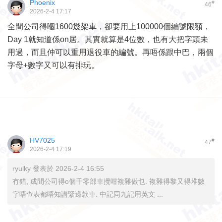
Phoenix
#
46
2026-2-4 17:17
全間公司得嗰1600幾架車，卻要用上100000個編號限額，
Day 1就知道係on居。其實就算是4位數，也有大把字頭未
用過，而且仲可以重用退役車的編號。再唔係跟中巴，兩個
字母+數字又可以有排玩。
HV7025
#
47
2026-2-4 17:19
ryulky 發表於 2026-2-4 16:55
冇錯, 成間公司得o個千零部車攪咁複雜做乜. 複雜得黎又得堆數
字唔查表都唔知講緊邊款車. 中記同九記用英文 ...