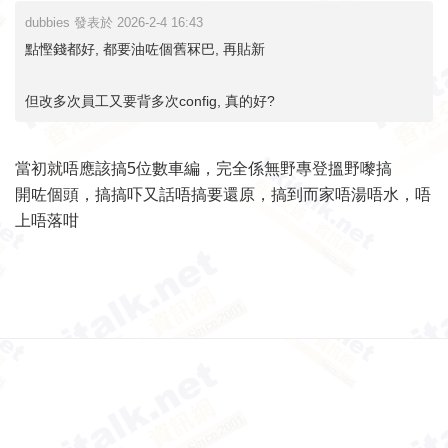
dubbies 發表於 2026-2-4 16:43
點慳錢都好, 都要油咗個舊冧巴, 再貼新
但改多次員工又要背多次config, 真的好?
當初就唔應該搞5位數車編，完全係無野專登搵野嚟搞
開咗個頭，搞搞吓又話唔搞要還原，搞到而家唔湯唔水，唔
上唔落咁