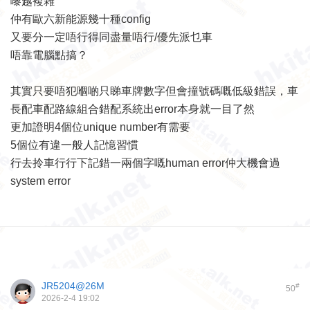
嚟越複雜
仲有歐六新能源幾十種config
又要分一定唔行得同盡量唔行/優先派乜車
唔靠電腦點搞？
其實只要唔犯嗰啲只睇車牌數字但會撞號碼嘅低級錯誤，車
長配車配路線組合錯配系統出error本身就一目了然
更加證明4個位unique number有需要
5個位有違一般人記憶習慣
行去拎車行行下記錯一兩個字嘅human error仲大機會過
system error
JR5204@26M
#
50
2026-2-4 19:02