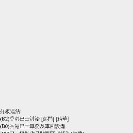
分板連結:
(B2)香港巴士討論
[熱門]
[精華]
(B0)香港巴士車務及車廂設備