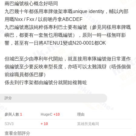
兩巴編號核心概念好唔同
九巴幾十年都係用車牌做架車嘅unique identity，輔以內部
用嘅Nxx / Fxx / 以前啲丹拿ABCDEF
九巴編號應該純粹係專利巴士要有編號（參見同樣用車牌嘅
嶼巴，都要有一套無乜用嘅編號），原則一時一樣無咩影
響，甚至有一日將ATENU1變成N20-0001都OK
但城巴至少由專利年代開始，就直接用車隊編號做日常運作
個編號至少要反映車型長度，亦唔可以太難識辯（唔係個個
前線職員都係巴膠）
係去到行李架都由編號分就開始複雜咗
評分
參與人數
1
HugeC
+10
理由
S3V3
+ 10
英雄所見略同
查看全部評分