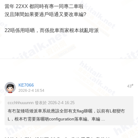
當年 22XX 都同時有專一同專二車啦
況且陣間如果要過戶唔通又要改車編?
22唔係用唔晒，而係批車而家根本就亂咁派
KE7066
#
43
2026-2-4 16:54
ccchhhuuunnn 發表於 2026-2-4 16:25
有冇架矮唔矮派車系統應該全部有支flag睇曬，以前有L都變冇
L，根本冇需要落曬啲configuration落車編。車編 ...