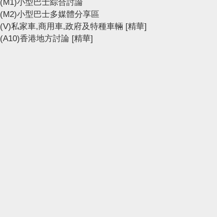
(M1)小型巴士綜合討論
(M2)小型巴士多媒體分享區
(V)私家車,商用車,政府及特種車輛
[精華]
(A10)香港地方討論
[精華]