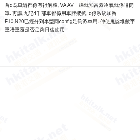
首o既車編都係有得解釋, VA AV一睇就知富豪冷氣就係咁簡
單. 再講,九記4千部車都係用車牌攪掂, o係系統加番
F10,N20已經分到車型同config足夠派車用. 仲使鬼諗堆數字
重唔重覆是否足夠日後使用