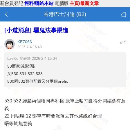
新會員登記
報料/聯絡本站
電腦版
主頁/最新文章
香港巴士討論 (B2)
[小道消息]
驅鬼法事跟進
KE7066
#
41
2026-2-4 16:48
EvilKo 發表於 2026-2-4 16:34
53而家係最混亂
又530 531 532 538
530同532類似配置又分兩個prefix
530 532 歸屬兩個唔同專利權 派車上唔打亂得分開編係有意
義
22 用唔晒 12 部車有時要派落去其他路線好合理
唔等於無意義