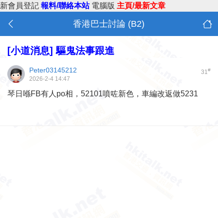
新會員登記
報料/聯絡本站
電腦版
主頁/最新文章
香港巴士討論 (B2)
[小道消息]
驅鬼法事跟進
Peter03145212
#
31
2026-2-4 14:47
琴日喺FB有人po相，52101噴咗新色，車編改返做5231