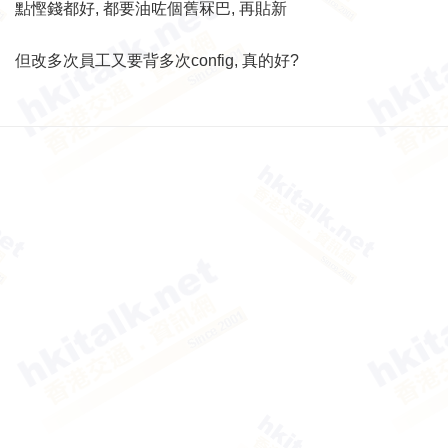
點慳錢都好, 都要油咗個舊冧巴, 再貼新
但改多次員工又要背多次config, 真的好?