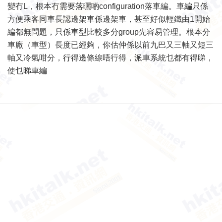
變冇L，根本冇需要落曬啲configuration落車編。車編只係
方便乘客同車長認邊架車係邊架車，甚至好似輕鐵由1開始
編都無問題，只係車型比較多分group先容易管理。根本分
車廠（車型）長度已經夠，你估仲係以前九巴又三軸又短三
軸又冷氣咁分，行得邊條線唔行得，派車系統乜都有得睇，
使乜睇車編