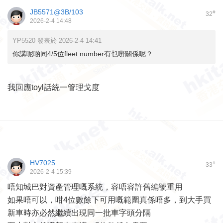
JB5571@3B/103
#
32
2026-2-4 14:48
YP5520 發表於 2026-2-4 14:41
你講呢啲同4/5位fleet number有乜嘢關係呢？
我回應toyl話統一管理戈度
HV7025
#
33
2026-2-4 15:39
唔知城巴對資產管理嘅系統，容唔容許舊編號重用
如果唔可以，咁4位數餘下可用嘅範圍真係唔多，到大手買
新車時亦必然繼續出現同一批車字頭分隔