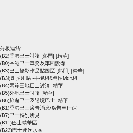
分板連結:
(B2)香港巴士討論
[熱門]
[精華]
(B0)香港巴士車務及車廂設備
(B3)巴士攝影作品貼圖區
[熱門]
[精華]
(B3i)即拍即貼 -手機相&翻拍Mon相
(B4)兩岸三地巴士討論
[精華]
(B5)外地巴士討論
[精華]
(B6)旅遊巴士及過境巴士
[精華]
(B1)香港巴士廣告消息/廣告車行踪
(B7)巴士特別所見
(B11)巴士精華區
(B22)巴士迷吹水區