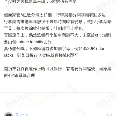
至少對之後嘅新車來講，5位數係有需要
但而家套5位數分得太仔細，行李架都分開字頭有點多咗
行李架需求喺車隊服役十幾年時間時有變動，裝拆行李架唔
罕見，每次換編號都幾煩，計劃趕不上變化
實際運作上，偶然派錯行李架車問題不大，未至於critical到
要由個unique identity去分
真係想分嘅，不如喺編號後加個字母，例如8520R (r for
rack)，到某日拆行李架時就直接搣R即可
開頂車就真係運作上唔可以派錯，有需要分開編號，而家編
做49/59系算合理
Quanta
#
34