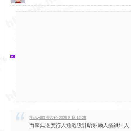
香
港
交
通
資
訊
網
Ricky403 發表於 2026-3-15 13:29
而家無邊度行人通道設計唔鼓勵人搭鐵出入