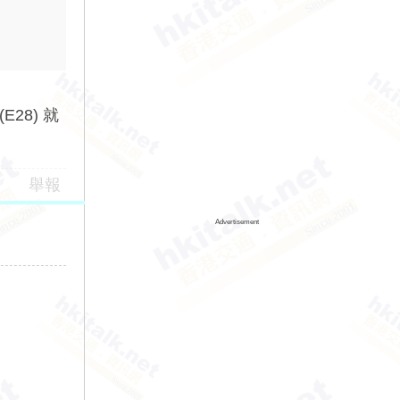
E28) 就
舉報
Advertisement