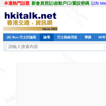
本週熱門話題
新會員登記/啟動戶口/重設密碼
以fb M
(B) Bus 巴士討論區
論壇
巴士路線消息
導讀
80
飛行報告
日誌
保留巴士
分享
記錄