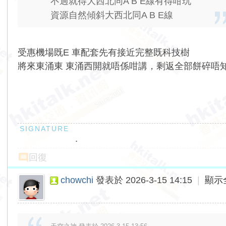
不過就得大西北同A B E線有得咁玩
資源自然傾斜大西北同A B E線
受惠機場既E 車配套先有接近完整既科技樹
將來東涌東 東涌西開就唔係咁講，剩返全部餅碎唔
.
回復
chowchi
發表於 2026-3-15 14:15
|
顯示