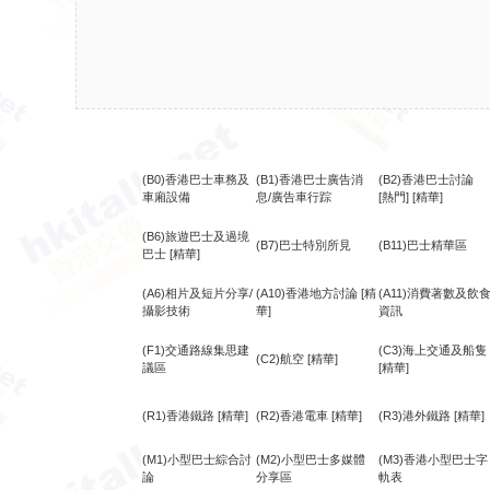
(B0)香港巴士車務及
(B1)香港巴士廣告消
(B2)香港巴士討論
車廂設備
息/廣告車行踪
[熱門]
[精華]
(B6)旅遊巴士及過境
(B7)巴士特別所見
(B11)巴士精華區
巴士
[精華]
(A6)相片及短片分享/
(A10)香港地方討論
[精
(A11)消費著數及飲
攝影技術
華]
資訊
(F1)交通路線集思建
(C3)海上交通及船隻
(C2)航空
[精華]
議區
[精華]
(R1)香港鐵路
[精華]
(R2)香港電車
[精華]
(R3)港外鐵路
[精華]
(M1)小型巴士綜合討
(M2)小型巴士多媒體
(M3)香港小型巴士字
論
分享區
軌表