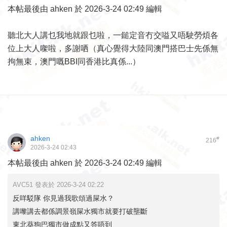
本帖最後由 ahken 於 2026-3-24 02:49 編輯
聽北大人講乜我地就跟乜啦，一鎚定音冇交嗌又唔駛勞煩各
位上大人㗎啦，多謝哂（真心覺得大陸同澳門搭巴士先係無
拘無束，澳門嘅BBI同香港比真係...）
ahken
#
216
2026-3-24 02:43
本帖最後由 ahken 於 2026-3-24 02:49 編輯
AVC51 發表於 2026-3-24 02:22
反咩駁隊 你見過我歌頌過屎水？
講嚟講去都係調景嶺屎水獨市就要打破壟斷
東北葵狗巴獨市做成點又答唔到