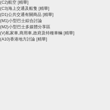
(C2)航空
[精華]
(C3)海上交通及船隻
[精華]
(D1)公共交通有關商品
[精華]
(M1)小型巴士綜合討論
(M2)小型巴士多媒體分享區
(V)私家車,商用車,政府及特種車輛
[精華]
(A10)香港地方討論
[精華]