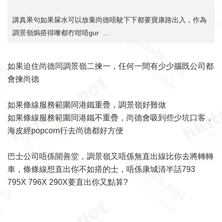
講真果句如果屎水可以放棄尚德唔駛下下都要寶康路出入，作為
調景嶺焗搭得嚟都冇咁唔gur ...
如果迫住尚德同調景嶺二揀一，任何一間有少少腦既公司都
會揀尚德
如果條線服務範圍同港鐵重疊，調景嶺好難做
如果條線服務範圍同港鐵不重疊，尚德會吸到些少坑口客，
海皮經popcorn行去尚德都好方便
巴士公司唔係開善堂，調景嶺又唔係無直出線比你去將轉轉
車，條條線想直出你不如搭的士，唔係康城清半話793
795X 796X 290X要直出你又點算?