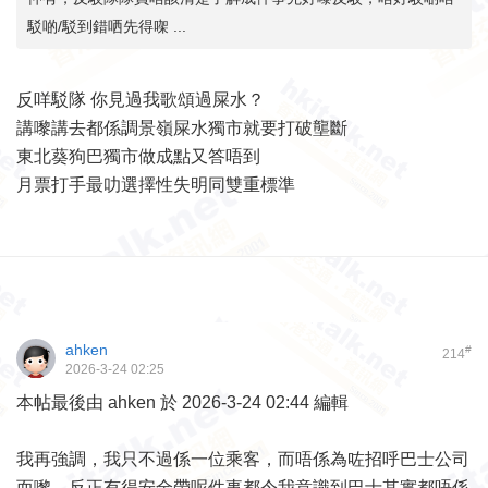
駁啲/駁到錯哂先得㗎 ...
反咩駁隊 你見過我歌頌過屎水？
講嚟講去都係調景嶺屎水獨市就要打破壟斷
東北葵狗巴獨市做成點又答唔到
月票打手最叻選擇性失明同雙重標準
ahken
#
214
2026-3-24 02:25
本帖最後由 ahken 於 2026-3-24 02:44 編輯
我再強調，我只不過係一位乘客，而唔係為咗招呼巴士公司
而嚟，反正有得安全帶呢件事都令我意識到巴士其實都唔係