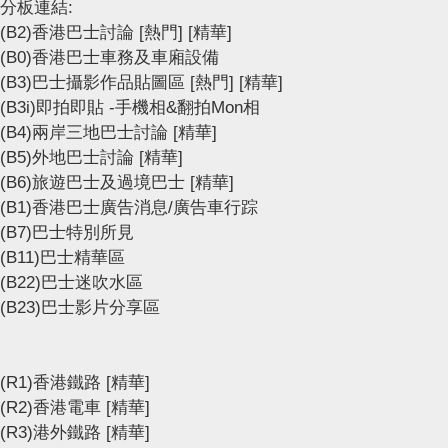
分板連結:
(B2)香港巴士討論
[熱門]
[精華]
(B0)香港巴士車務及車廂設備
(B3)巴士攝影作品貼圖區
[熱門]
[精華]
(B3i)即拍即貼 -手機相&翻拍Mon相
(B4)兩岸三地巴士討論
[精華]
(B5)外地巴士討論
[精華]
(B6)旅遊巴士及過境巴士
[精華]
(B1)香港巴士廣告消息/廣告車行踪
(B7)巴士特別所見
(B11)巴士精華區
(B22)巴士迷吹水區
(B23)巴士影片分享區
(R1)香港鐵路
[精華]
(R2)香港電車
[精華]
(R3)港外鐵路
[精華]