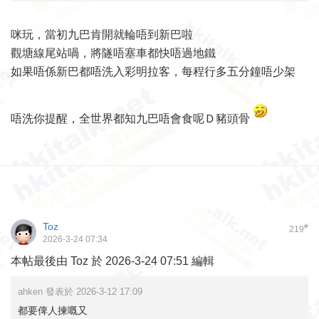
咪玩，當初九巴肯開就輪唔到新巴啦
觀塘線尾站喎，將隧唔塞車都快唔過地鐵
如果唔係新巴都唔洗入彩明拉客，每程行多五分鐘唔少架
唔洗你提醒，全世界都知九巴唔會食呢Ｄ豬頭骨
Toz
#
219
2026-3-24 07:34
本帖最後由 Toz 於 2026-3-24 07:51 編輯
ahken 發表於 2026-3-12 17:09
都要俾人揀嘅又