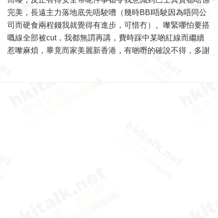
完美，長遠主力落地底先唔駛嘈（幾時BBI唔駛因為唔同公
司而硬食兩程錢我就覺得有進步，可惜冇）。嚟緊哪怕要搭
嘅線全部被cut，我都無謂再講，費時踩中某啲紅線而繼續
惹嚟麻煩，畢竟而家美麗新香港，有啲嘢的確說不得，多謝