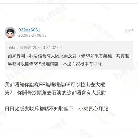
932gz6061
#
220
2026-3-24 08:18
ahken 發表於 2026-3-24 02:08
如果肯開，我唔信會有人因此而反對（條69如果冇棄標，其實遲
早都可以開條69S出埋欖隧，不過而家根本冇可能 ...
我都唔知你點樣FF無啦啦架69可以拉出去大欖
第2，你開條沙頭角去石澳的線都唔會有人反對
日日比版友駁斥都聒不知恥個下，小弟真心拜服