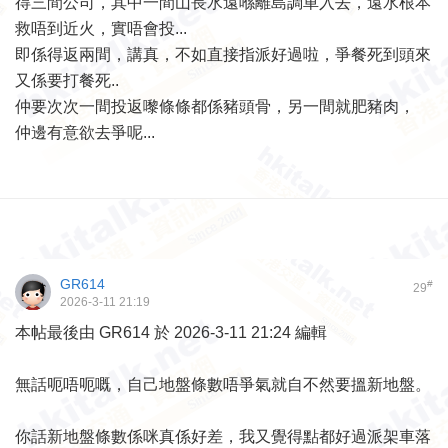
得三間公司，其中一間山長水遠喺離島調車入去，遠水根本
救唔到近火，實唔會投...
即係得返兩間，講真，不如直接指派好過啦，爭餐死到頭來
又係要打餐死..
仲要次次一間投返嚟條條都係豬頭骨，另一間就肥豬肉，
仲邊有意欲去爭呢...
GR614
#
29
2026-3-11 21:19
本帖最後由 GR614 於 2026-3-11 21:24 編輯
無話呃唔呃嘅，自己地盤條數唔爭氣就自不然要搵新地盤。
你話新地盤條數係咪真係好差，我又覺得點都好過派架車落