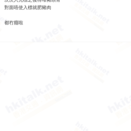
對面唔使入標就肥豬肉
都冇癮啦