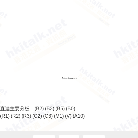
Advertisement
直達主要分板：
(B2)
(B3)
(B5)
(B0)
(R1)
(R2)
(R3)
(C2)
(C3)
(M1)
(V)
(A10)