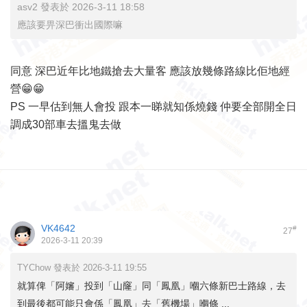
asv2 發表於 2026-3-11 18:58
應該要畀深巴衝出國際嘛
同意 深巴近年比地鐵搶去大量客 應該放幾條路線比佢地經
營😁😁
PS 一早估到無人會投 跟本一睇就知係燒錢 仲要全部開全日
調成30部車去搵鬼去做
VK4642
#
27
2026-3-11 20:39
TYChow 發表於 2026-3-11 19:55
就算俾「阿嬸」投到「山窿」同「鳳凰」嗰六條新巴士路線，去
到最後都可能只會係「鳳凰」去「舊機場」嗰條 ...