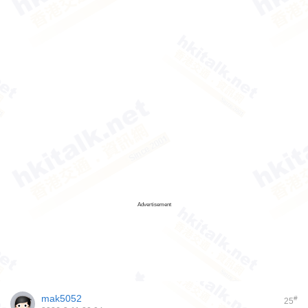
Advertisement
mak5052
#
25