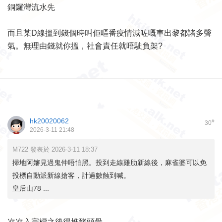
銅鑼灣流水先
而且某D線搵到錢個時叫佢嘔番疫情減咗嘅車出黎都諸多聲
氣。無理由錢就你搵，社會責任就唔駛負架?
hk20020062
#
30
2026-3-11 21:48
M722 發表於 2026-3-11 18:37
掃地阿嬸見過鬼仲唔怕黑。投到走線雞肋新線後，麻雀婆可以免
投標自動派新線搶客，計過數蝕到喊。
皇后山78 ...
次次入完標之後得堆豬頭骨