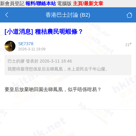
新會員登記
報料/聯絡本站
電腦版
主頁/最新文章
香港巴士討論 (B2)
[小道消息]
種桔農民呃蝦條？
SE7378
#
21
2026-3-11 19:09
巴士的膠 發表於 2026-3-11 18:46
我覺得最理想係皇后去睇鳳凰，水上居民去千年山窿。
要皇后放棄啲田園去睇鳳凰，似乎唔係咁易？