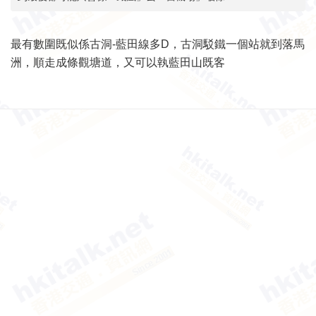
最有數圍既似係古洞-藍田線多D，古洞駁鐵一個站就到落馬
洲，順走成條觀塘道，又可以執藍田山既客