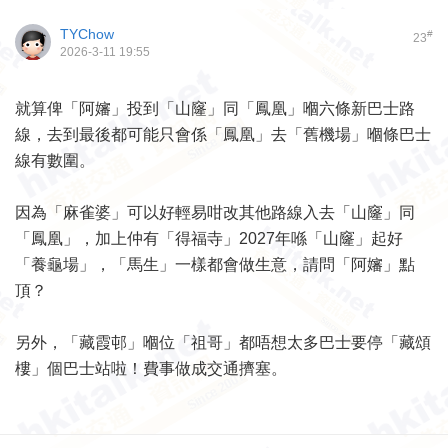
TYChow
#
23
2026-3-11 19:55
就算俾「阿嬸」投到「山窿」同「鳳凰」嗰六條新巴士路
線，去到最後都可能只會係「鳳凰」去「舊機場」嗰條巴士
線有數圍。
因為「麻雀婆」可以好輕易咁改其他路線入去「山窿」同
「鳳凰」，加上仲有「得福寺」2027年喺「山窿」起好
「養龜場」，「馬生」一樣都會做生意，請問「阿嬸」點
頂？
另外，「藏霞邨」嗰位「祖哥」都唔想太多巴士要停「藏頌
樓」個巴士站啦！費事做成交通擠塞。