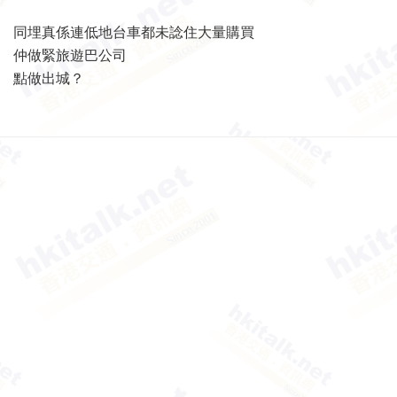
同埋真係連低地台車都未諗住大量購買
仲做緊旅遊巴公司
點做出城？