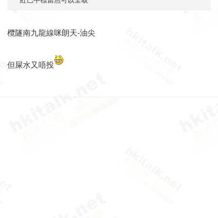
紅巴中標當然可以全取
欖隧南九龍線咪朗天-油尖
但屎水又唔投