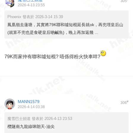
305
2026-4-13 23:55
Phoenix 發表於 2026-3-14 15:39
鳳凰嶺去蓮塘，其實將79K聯和墟短棍延長就ok，再兜埋皇后山
(就算不兜也是食硬皇后啲鹹魚)，晚上再加返幾 ...
79K而家仲有聯和墟短棍? 唔係得粉火快車咩?
MANN1579
#
306
2026-4-14 03:38
魔雪巴士頻道 發表於 2026-4-13 23:53
欖隧南九龍線咪朗天-油尖