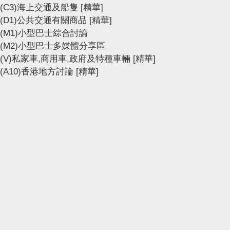
(C3)海上交通及船隻
[精華]
(D1)公共交通有關商品
[精華]
(M1)小型巴士綜合討論
(M2)小型巴士多媒體分享區
(V)私家車,商用車,政府及特種車輛
[精華]
(A10)香港地方討論
[精華]