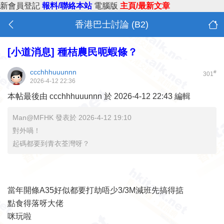
新會員登記
報料/聯絡本站
電腦版
主頁/最新文章
香港巴士討論 (B2)
[小道消息]
種桔農民呃蝦條？
ccchhhuuunnn
#
301
2026-4-12 22:36
本帖最後由 ccchhhuuunnn 於 2026-4-12 22:43 編輯
Man@MFHK 發表於 2026-4-12 19:10
對外喎！
起碼都要到青衣荃灣呀？
當年開條A35好似都要打劫唔少3/3M減班先搞得掂
點食得落呀大佬
咪玩啦