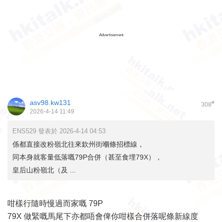
Advertisement
asv98.kw131
#
308
2026-4-14 11:49
ENS529 發表於 2026-4-14 04:53
係都直接改粉嶺北往來欽州街嗰條招標線，
同本身就客量低落嘅79P合併（甚至食埋79X），
皇后山粉嶺北（及 ...
咁樣行隨時慢過而家嘅 79P
79X 做緊嘅馬尾下亦都唔會俾你咁樣合併落呢條新線度