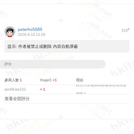
peterho5689
#
310
2026-4-14 12:29
提示:
作者被禁止或刪除 內容自動屏蔽
評分
參與人數
1
HugeC
+1
理由
跟住人咬嗰個戰狼嗰個唔知係邊
asv98.kw131
+ 1
個呢？ ...
查看全部評分