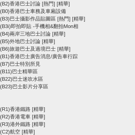
(B2)香港巴士討論
[熱門]
[精華]
(B0)香港巴士車務及車廂設備
(B3)巴士攝影作品貼圖區
[熱門]
[精華]
(B3i)即拍即貼 -手機相&翻拍Mon相
(B4)兩岸三地巴士討論
[精華]
(B5)外地巴士討論
[精華]
(B6)旅遊巴士及過境巴士
[精華]
(B1)香港巴士廣告消息/廣告車行踪
(B7)巴士特別所見
(B11)巴士精華區
(B22)巴士迷吹水區
(B23)巴士影片分享區
(R1)香港鐵路
[精華]
(R2)香港電車
[精華]
(R3)港外鐵路
[精華]
(C2)航空
[精華]