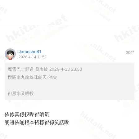
Jamesho81
#
309
2026-4-14 11:52
魔雪巴士頻道 發表於 2026-4-13 23:53
欖隧南九龍線咪朗天-油尖
但屎水又唔投
依條真係投嚟都晒氣
朗邊依啲根本招標都係笑話嚟