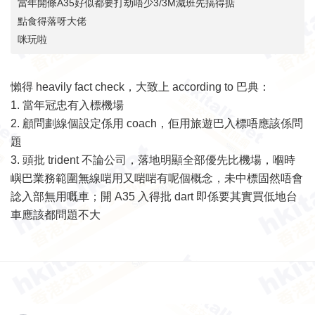
當年開條A35好似都要打劫唔少3/3M減班先搞得掂
點食得落呀大佬
咪玩啦
懶得 heavily fact check，大致上 according to 巴典：
1. 當年冠忠有入標機場
2. 顧問劃線個設定係用 coach，佢用旅遊巴入標唔應該係問
題
3. 頭批 trident 不論公司，落地明顯全部優先比機場，嗰時
嶼巴業務範圍無線啱用又啱啱有呢個概念，未中標固然唔會
諗入部無用嘅車；開 A35 入得批 dart 即係要其實買低地台
車應該都問題不大