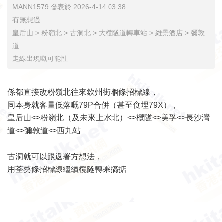
MANN1579 發表於 2026-4-14 03:38
有無想過
皇后山 > 粉嶺北 > 古洞北 > 大欖隧道轉車站 > 維景酒店 > 彌敦
道
走線出現嘅可能性
係都直接改粉嶺北往來欽州街嗰條招標線，
同本身就客量低落嘅79P合併（甚至食埋79X），
皇后山<>粉嶺北（及未來上水北）<>欖隧<>美孚<>長沙灣
道<>彌敦道<>西九站
古洞就可以跟返署方想法，
用荃葵條招標線繼續欖隧轉乘搞掂