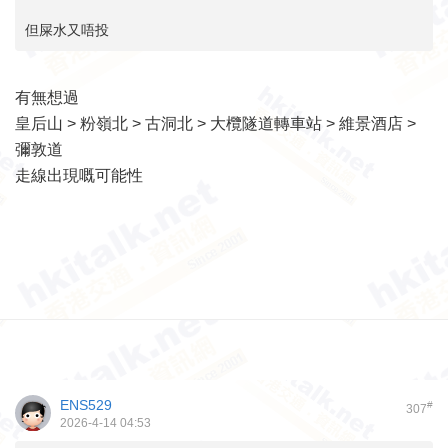
但屎水又唔投
有無想過
皇后山 > 粉嶺北 > 古洞北 > 大欖隧道轉車站 > 維景酒店 >
彌敦道
走線出現嘅可能性
ENS529
#
307
2026-4-14 04:53