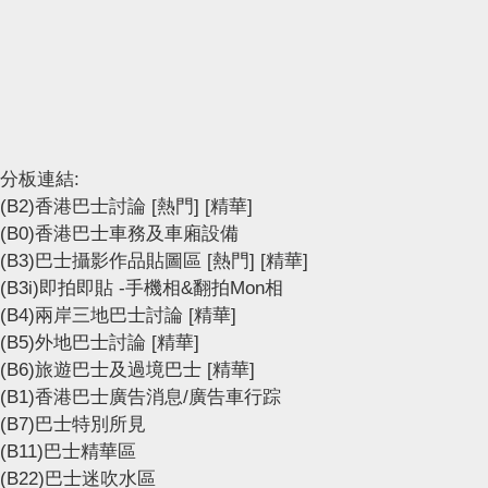
分板連結:
(B2)香港巴士討論
[熱門]
[精華]
(B0)香港巴士車務及車廂設備
(B3)巴士攝影作品貼圖區
[熱門]
[精華]
(B3i)即拍即貼 -手機相&翻拍Mon相
(B4)兩岸三地巴士討論
[精華]
(B5)外地巴士討論
[精華]
(B6)旅遊巴士及過境巴士
[精華]
(B1)香港巴士廣告消息/廣告車行踪
(B7)巴士特別所見
(B11)巴士精華區
(B22)巴士迷吹水區