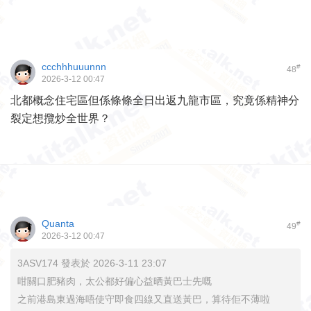
ccchhhuuunnn
#
48
2026-3-12 00:47
北都概念住宅區但係條條全日出返九龍市區，究竟係精神分
裂定想攬炒全世界？
Quanta
#
49
2026-3-12 00:47
3ASV174 發表於 2026-3-11 23:07
咁關口肥豬肉，太公都好偏心益晒黃巴士先嘅
之前港島東過海唔使守即食四線又直送黃巴，算待佢不薄啦