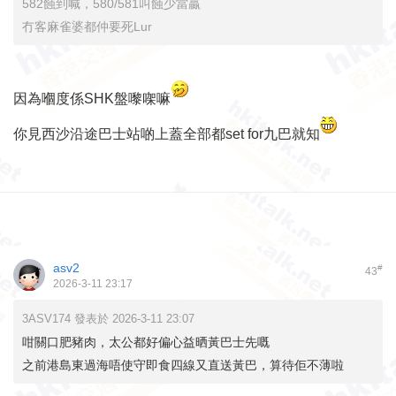
582蝕到喊，580/581叫蝕少當贏
冇客麻雀婆都仲要死Lur
因為嗰度係SHK盤嚟㗎嘛
你見西沙沿途巴士站啲上蓋全部都set for九巴就知
asv2
#
43
2026-3-11 23:17
3ASV174 發表於 2026-3-11 23:07
咁關口肥豬肉，太公都好偏心益晒黃巴士先嘅
之前港島東過海唔使守即食四線又直送黃巴，算待佢不薄啦