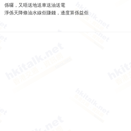
係囉，又唔送地送車送油送電
淨係天降條油水線佢賺錢，邊度算係益佢