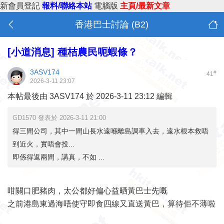
新會員登記
報料/聯絡本站
電腦版
主頁/最新文章
香港巴士討論 (B2)
[小道消息]
種桔農民呃蝦條？
3ASV174
#
41
2026-3-11 23:07
本帖最後由 3ASV174 於 2026-3-11 23:12 編輯
GD1570 發表於 2026-3-11 21:00
得三間公司，其中一間山長水遠喺離島調車入去，遠水根本救唔
到近火，實唔會投...
即係得返兩間，講真，不如 ...
咁關口肥豬肉，太公都好偏心益晒黃巴士先嘅
之前港島東過海唔使守即食四線又直送黃巴，算待佢不薄啦