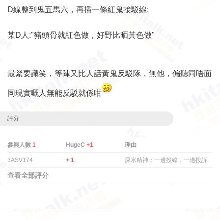
D線整到鬼五馬六，再插一條紅鬼接駁線:
某D人:"豬頭骨就紅色做，好野比晒黃色做"
最緊要識笑，等陣又比人話黃鬼反駁隊，無他，偏聽同唔面
同現實嘅人無能反駁就係咁
評分
參與人數
1
HugeC
+1
理由
3ASV174
+ 1
屎水精神：一邊投線，一邊投訴.
查看全部評分