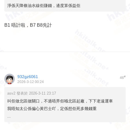
淨係天降條油水線佢賺錢，邊度算係益佢
B1 唔計啦，B7 B8先計
932gz6061
#
46
2026-3-12 00:24
asv2 發表於 2026-3-11 23:17
叫佢做北區做關口，不過唔畀佢喺北區起廠，下下老遠運車
我唔知太公係偏心黃巴士吖，定係想佢死多幾錢重
...