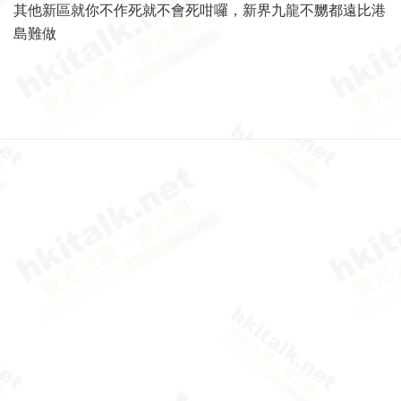
其他新區就你不作死就不會死咁囉，新界九龍不嬲都遠比港
島難做