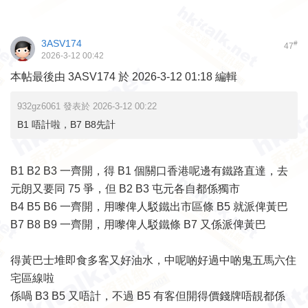
3ASV174
#
47
2026-3-12 00:42
本帖最後由 3ASV174 於 2026-3-12 01:18 編輯
932gz6061 發表於 2026-3-12 00:22
B1 唔計啦，B7 B8先計
B1 B2 B3 一齊開，得 B1 個關口香港呢邊有鐵路直達，去
元朗又要同 75 爭，但 B2 B3 屯元各自都係獨市
B4 B5 B6 一齊開，用嚟俾人駁鐵出市區條 B5 就派俾黃巴
B7 B8 B9 一齊開，用嚟俾人駁鐵條 B7 又係派俾黃巴
得黃巴士堆即食多客又好油水，中呢啲好過中啲鬼五馬六住
宅區線啦
係喎 B3 B5 又唔計，不過 B5 有客但開得價錢牌唔靚都係