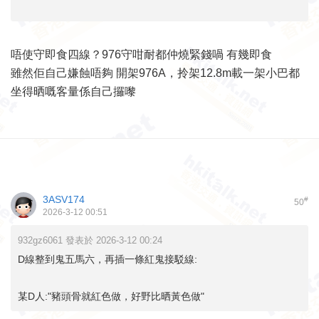
唔使守即食四線？976守咁耐都仲燒緊錢喎 有幾即食
雖然佢自己嫌蝕唔夠 開架976A，拎架12.8m載一架小巴都
坐得晒嘅客量係自己攞嚟
3ASV174
#
50
2026-3-12 00:51
932gz6061 發表於 2026-3-12 00:24
D線整到鬼五馬六，再插一條紅鬼接駁線:
某D人:"豬頭骨就紅色做，好野比晒黃色做"