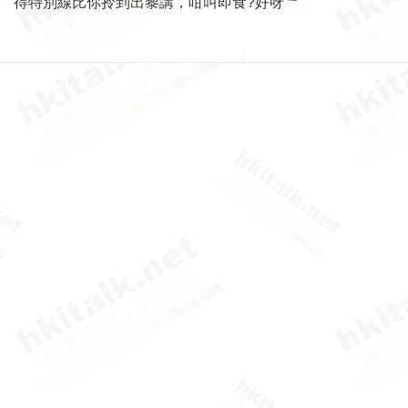
得特別線比你拎到出黎講，咁叫即食?好呀