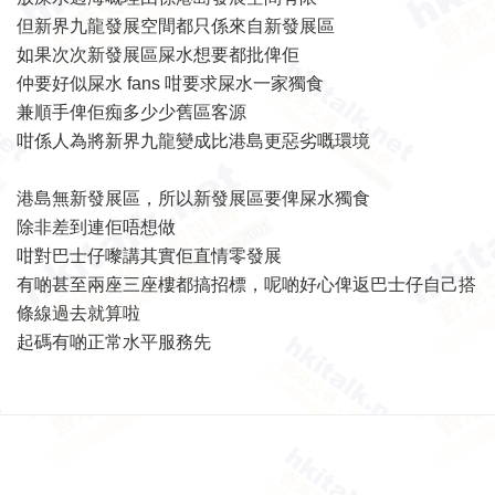
但新界九龍發展空間都只係來自新發展區
如果次次新發展區屎水想要都批俾佢
仲要好似屎水 fans 咁要求屎水一家獨食
兼順手俾佢痴多少少舊區客源
咁係人為將新界九龍變成比港島更惡劣嘅環境
港島無新發展區，所以新發展區要俾屎水獨食
除非差到連佢唔想做
咁對巴士仔嚟講其實佢直情零發展
有啲甚至兩座三座樓都搞招標，呢啲好心俾返巴士仔自己搭
條線過去就算啦
起碼有啲正常水平服務先