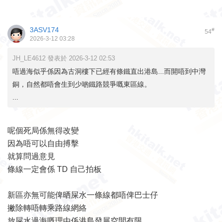
3ASV174
#
54
2026-3-12 03:28
JH_LE4612 發表於 2026-3-12 02:53
唔過海似乎係因為古洞樓下已經有條鐵直出港島...而開唔到中灣
銅，自然都唔會生到少啲鐵路競爭嘅東區線。
...
呢個死局係無得改變
因為唔可以自由搏擊
就算問過意見
條線一定會係 TD 自己拍板
新區亦無可能俾晒屎水一條線都唔俾巴士仔
撇除轉唔轉乘路線網絡
放屎水過海嘅理由係港島發展空間有限