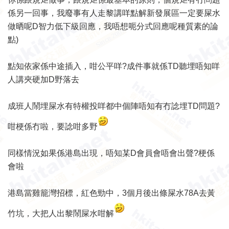
係另一回事，我廢事有人走黎講咩點解新發展區一定要屎水
做晒呢D智力低下級回應，我唔想呃分式回應呢種質素的論
點)
點知依家係中途插入，咁公平咩?成件事就係TD聽埋唔知咩
人講夾硬加D野落去
成班人鬧埋屎水有特權投咩都中個陣唔知有冇諗埋TD問題?
咁梗係冇啦，要諗咁多野
同樣情況如果係港島出現，唔知某D會員會唔會出聲?梗係
會啦
港島當雞籠灣招標，紅色勁中，3個月後出條屎水78A去黃
竹坑，大把人出黎鬧屎水咁解