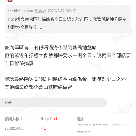
ccchhhuuunnn 發表於 2026-3-12 00:47
北都概念住宅區但係條條全日出返九龍市區，究竟係精神分裂定
想攬炒全世界？ ...
畫到區區有，剩係唔過海係幫阿嬸霸地盤啫
但的確近年招標大多數都唔要求一開全日，呢兩區全部話要
全日都係搞事
我諗最終除咗 276D 同幾條區內線係會一開即刻全日之外
其他線最終都係會由繁時線做起
評分
參與人數
1
HugeC
+1
理由
你都關心南區唔關心北區啦，照
932gz6061
+ 1
下鏡先?.