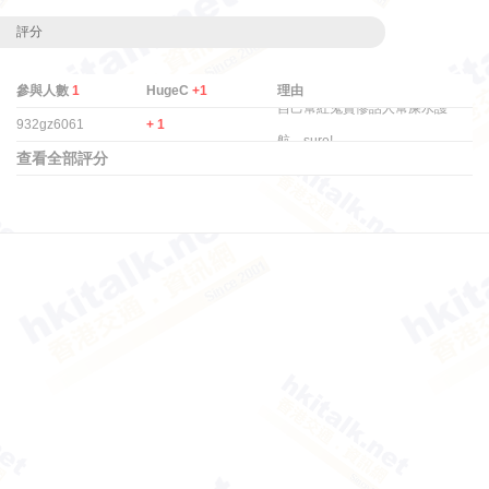
評分
參與人數
1
HugeC
+1
理由
自己幫紅鬼賣慘話人幫屎水護
932gz6061
+ 1
航，sure!.
查看全部評分