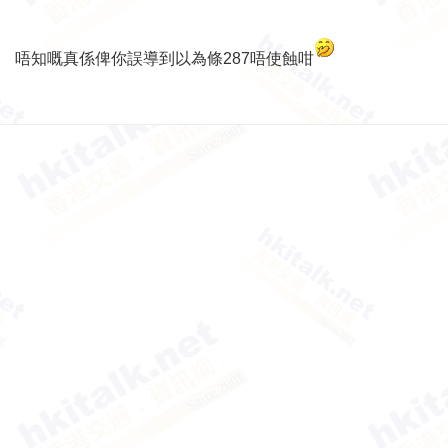
唔知嘅真係俾你誤導到以為條287唔使蝕咁