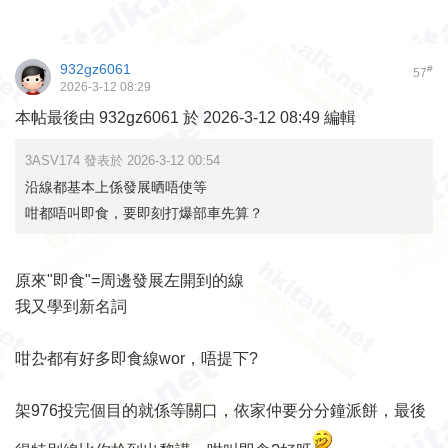
932gz6061
#
57
2026-3-12 08:29
本帖最後由 932gz6061 於 2026-3-12 08:49 編輯
3ASV174 發表於 2026-3-12 00:54
沿線都基本上係發展晒唔使等
咁都唔叫即食，要即刻打爆部車先算？
原來"即食"=周邊發展左開到的線
我又學到新名詞
咁厹都有好多即食線wor，唔提下?
架976投完個目的就係等關口，依家仲要分分鐘派餅，最後