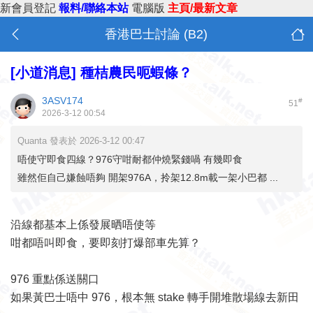
新會員登記
報料/聯絡本站
電腦版
主頁/最新文章
香港巴士討論 (B2)
[小道消息]
種桔農民呃蝦條？
3ASV174
#
51
2026-3-12 00:54
Quanta 發表於 2026-3-12 00:47
唔使守即食四線？976守咁耐都仲燒緊錢喎 有幾即食
雖然佢自己嫌蝕唔夠 開架976A，拎架12.8m載一架小巴都 ...
沿線都基本上係發展晒唔使等
咁都唔叫即食，要即刻打爆部車先算？
976 重點係送關口
如果黃巴士唔中 976，根本無 stake 轉手開堆散場線去新田