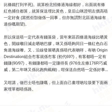
比條鐵打到半死)。就算粉北招條過海線都好，出面就有條
紅色捕住都算，就算保送埋比黃色，皇后山咪證明左價高唔
一定好食 (當然佢頹做係一回事，但亦無謂對北區過海線有
過份嘅期望)。
所以保送唔一定代表有錢落袋，當年東區四條過海線比哂黃
色，開線嗰日減走哂啲巴膠，咪又係唔夠同日一條紅色白石
角過海線嚟。又，沿線發展哂真係唔代表啲咩，有啲 Origin
Destination組合冇客就係冇客 (初代69?)，有客都唔一定有
錢賺(90/97)，有錢賺都唔一定賺得長 (976生左條176R巧威
威，第二年咪又係比跑狗截糊)，咁保送自然唔一定係好事...
又咁講，做巴士唔包賺嘅，但上面自己畫埋啲垃圾要下面兩
家埋單都唔係路。