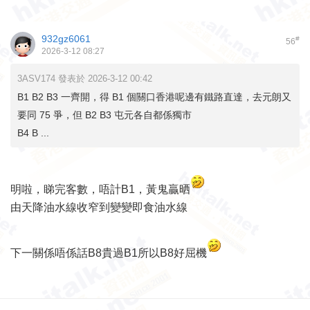
932gz6061
#
56
2026-3-12 08:27
3ASV174 發表於 2026-3-12 00:42
B1 B2 B3 一齊開，得 B1 個關口香港呢邊有鐵路直達，去元朗又
要同 75 爭，但 B2 B3 屯元各自都係獨市
B4 B ...
明啦，睇完客數，唔計B1，黃鬼贏晒
由天降油水線收窄到變變即食油水線
下一關係唔係話B8貴過B1所以B8好屈機