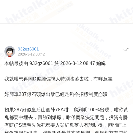
932gz6061
#
59
2026-3-12 08:42
本帖最後由 932gz6061 於 2026-3-12 08:47 編輯
我就唔想再同D偏聽偏視人特別嘈落去啦，冇咩意義
好簡單287係石頭爆出黎已經足夠令招標制度崩潰
如果287好似皇后山個陣78A咁，寫到明100%出現，咁你黃
鬼都要中埋去，再蝕到爆廠，咁係商業決定問題，投資有賺
有賠(PS講明先你死都要入架紅鬼落去冇話唔得，但門面上
你係跟規矩做事，跟規矩係最基本的原則，個規矩有冇問題