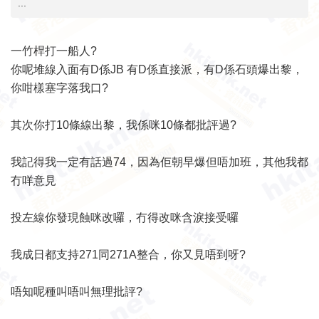
...
一竹桿打一船人?
你呢堆線入面有D係JB 有D係直接派，有D係石頭爆出黎，
你咁樣塞字落我口?
其次你打10條線出黎，我係咪10條都批評過?
我記得我一定有話過74，因為佢朝早爆但唔加班，其他我都
冇咩意見
投左線你發現蝕咪改囉，冇得改咪含淚接受囉
我成日都支持271同271A整合，你又見唔到呀?
唔知呢種叫唔叫無理批評?