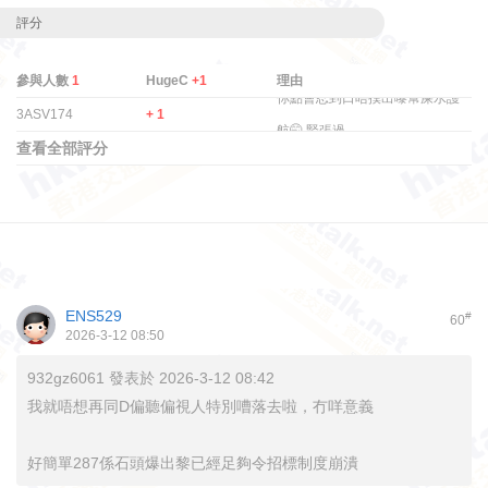
評分
參與人數
1
HugeC
+1
理由
你點會忍到口唔撲出嚟幫屎水護
3ASV174
+ 1
航🤭 緊張過.
查看全部評分
ENS529
#
60
2026-3-12 08:50
932gz6061 發表於 2026-3-12 08:42
我就唔想再同D偏聽偏視人特別嘈落去啦，冇咩意義
好簡單287係石頭爆出黎已經足夠令招標制度崩潰