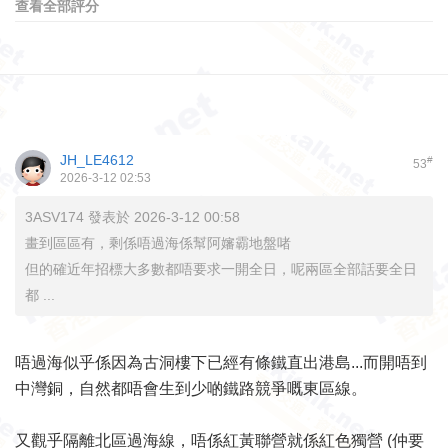
查看全部評分
JH_LE4612
#
53
2026-3-12 02:53
3ASV174 發表於 2026-3-12 00:58
畫到區區有，剩係唔過海係幫阿嬸霸地盤啫
但的確近年招標大多數都唔要求一開全日，呢兩區全部話要全日
都 ...
唔過海似乎係因為古洞樓下已經有條鐵直出港島...而開唔到
中灣銅，自然都唔會生到少啲鐵路競爭嘅東區線。
又觀乎隔離北區過海線，唔係紅黃聯營就係紅色獨營 (仲要