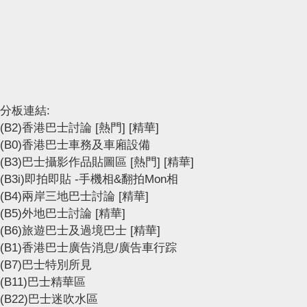
分板連結:
(B2)香港巴士討論
[熱門]
[精華]
(B0)香港巴士車務及車廂設備
(B3)巴士攝影作品貼圖區
[熱門]
[精華]
(B3i)即拍即貼 -手機相&翻拍Mon相
(B4)兩岸三地巴士討論
[精華]
(B5)外地巴士討論
[精華]
(B6)旅遊巴士及過境巴士
[精華]
(B1)香港巴士廣告消息/廣告車行踪
(B7)巴士特別所見
(B11)巴士精華區
(B22)巴士迷吹水區